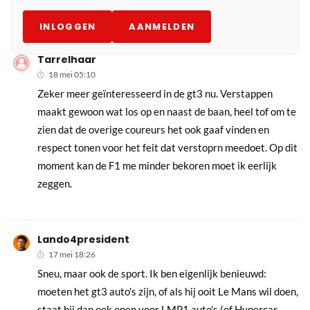
INLOGGEN
AANMELDEN
Tarrelhaar
18 mei 05:10
Zeker meer geïnteresseerd in de gt3 nu. Verstappen
maakt gewoon wat los op en naast de baan, heel tof om te
zien dat de overige coureurs het ook gaaf vinden en
respect tonen voor het feit dat verstoprn meedoet. Op dit
moment kan de F1 me minder bekoren moet ik eerlijk
zeggen.
Lando4president
17 mei 18:26
Sneu, maar ook de sport. Ik ben eigenlijk benieuwd:
moeten het gt3 auto's zijn, of als hij ooit Le Mans wil doen,
staat hij dan ook open voor LMP1 auto's (of Hypercar,