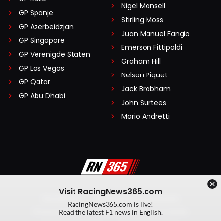
Nigel Mansell
GP Spanje
Stirling Moss
GP Azerbeidzjan
Juan Manuel Fangio
GP Singapore
Emerson Fittipaldi
GP Verenigde Staten
Graham Hill
GP Las Vegas
Nelson Piquet
GP Qatar
Jack Brabham
GP Abu Dhabi
John Surtees
Mario Andretti
Visit RacingNews365.com
Disclaimer
Algemene voorwaarden
RacingNews365.com is live!
Privacy Policy
Created by On Your Marks
Read the latest F1 news in English.