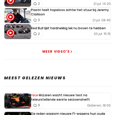
21 jul. 14:20
2
Piastri faalt hopeloos achter het stuur bij Jeremy
Clarkson
21 jul. 08:45
3
Red Bull lijkt hardnekkig lek nu boven te hebben
20 jul. 15:15
2
MEER VIDEO'S
MEEST GELEZEN NIEUWS
McLaren wacht nieuwe test na
TECH
teleurstellende eerste seizoenshelft
Gisteren, 18:00
0
De reden waarom nieuwe F1-wagens hun oude