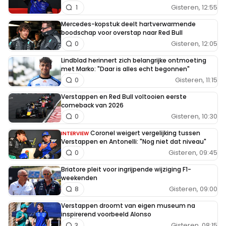
Gisteren, 12:55
1
Mercedes-kopstuk deelt hartverwarmende
boodschap voor overstap naar Red Bull
Gisteren, 12:05
0
Lindblad herinnert zich belangrijke ontmoeting
met Marko: "Daar is alles echt begonnen"
Gisteren, 11:15
0
Verstappen en Red Bull voltooien eerste
comeback van 2026
Gisteren, 10:30
0
Coronel weigert vergelijking tussen
INTERVIEW
Verstappen en Antonelli: "Nog niet dat niveau"
Gisteren, 09:45
0
Briatore pleit voor ingrijpende wijziging F1-
weekenden
Gisteren, 09:00
8
Verstappen droomt van eigen museum na
inspirerend voorbeeld Alonso
Gisteren, 08:15
3