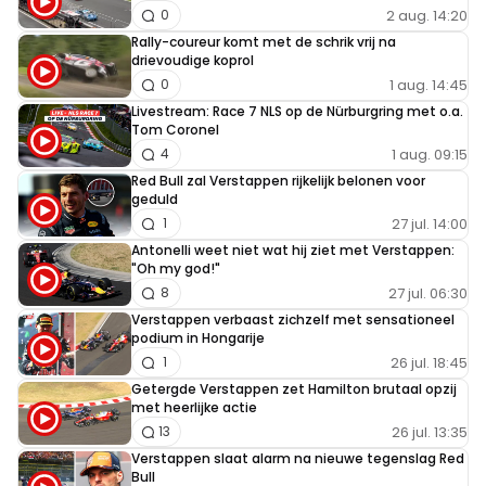
2 aug. 14:20
0
Rally-coureur komt met de schrik vrij na
drievoudige koprol
1 aug. 14:45
0
Livestream: Race 7 NLS op de Nürburgring met o.a.
Tom Coronel
1 aug. 09:15
4
Red Bull zal Verstappen rijkelijk belonen voor
geduld
27 jul. 14:00
1
Antonelli weet niet wat hij ziet met Verstappen:
"Oh my god!"
27 jul. 06:30
8
Verstappen verbaast zichzelf met sensationeel
podium in Hongarije
26 jul. 18:45
1
Getergde Verstappen zet Hamilton brutaal opzij
met heerlijke actie
26 jul. 13:35
13
Verstappen slaat alarm na nieuwe tegenslag Red
Bull