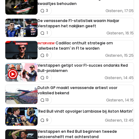
kwaaltjes behouden
Gisteren, 17:05
3
De verrassende F1-statistiek waarin Hadjar
Verstappen het nakijken geeft
Gisteren, 16:15
1
Cadillac onthult strategie om
INTERVIEW
'allerbeste team' in F1 te worden
Gisteren, 15:25
0
Verstappen getipt voor F1-succes ondanks Red
Bull-problemen
Gisteren, 14:45
0
Dutch GP maakt verrassende artiest voor
volkslied bekend
Gisteren, 14:15
13
'Red Bull vindt opvolger Lambiase bij Aston Martin'
Gisteren, 13:45
9
Verstappen en Red Bull beginnen tweede
seizoenshelft met achterstand