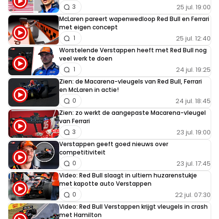
25 jul. 19:00
3
McLaren pareert wapenwedloop Red Bull en Ferrari
met eigen concept
25 jul. 12:40
1
Worstelende Verstappen heeft met Red Bull nog
veel werk te doen
24 jul. 19:25
1
Zien: de Macarena-vleugels van Red Bull, Ferrari
en McLaren in actie!
24 jul. 18:45
0
Zien: zo werkt de aangepaste Macarena-vleugel
van Ferrari
23 jul. 19:00
3
Verstappen geeft goed nieuws over
competitiviteit
23 jul. 17:45
0
Video: Red Bull slaagt in ultiem huzarenstukje
met kapotte auto Verstappen
22 jul. 07:30
0
Video: Red Bull Verstappen krijgt vleugels in crash
met Hamilton