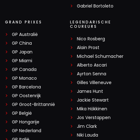
Gabriel Bortoleto
GRAND PRIXES
LEGENDARISCHE
COUREURS
GP Australië
Nico Rosberg
GP China
Alain Prost
GP Japan
Michael Schumacher
GP Miami
Alberto Ascari
GP Canada
Ayrton Senna
GP Monaco
Gilles Villeneuve
GP Barcelona
James Hunt
GP Oostenrijk
Jackie Stewart
GP Groot-Brittannië
Mika Häkkinen
GP België
Jos Verstappen
GP Hongarije
Jim Clark
GP Nederland
Niki Lauda
GP Italië