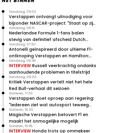
NET BINNEN
Vandaag, 09:00
Verstappen ontvangt uitnodiging voor
bijzonder NASCAR-project: "Staat op zijn
Vandaag, 08:15
radar"
Nederlandse Formule 1-fans balen
stevig van definitief afscheid Dutch
Vandaag, 07:30
Grand Prix
Antonelli geïnspireerd door ultieme F1-
ontknoping Verstappen en Hamilton:
Vandaag, 06:45
"Leven of dood!"
INTERVIEW
Russell veerkrachtig ondanks
aanhoudende problemen in titelstrijd
Vandaag, 06:00
Kritiek Verstappen vertelt niet het hele
Red Bull-verhaal dit seizoen
Gisteren, 17:30
Verstappen doet oproep aan regering:
"Iedereen ziet wat autosport teweeg
Gisteren, 16:30
brengt"
Magische Verstappen betovert F1 en
maakt het onmogelijke mogelijk
Gisteren, 15:45
INTERVIEW
Honda trots op ommekeer