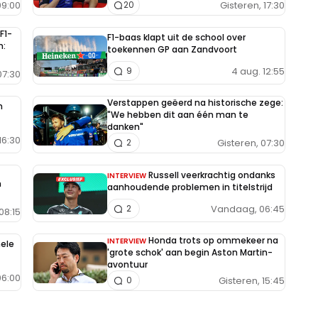
9:00
Gisteren, 17:30
20
F1-
F1-baas klapt uit de school over
n:
toekennen GP aan Zandvoort
4 aug. 12:55
9
7:30
Verstappen geëerd na historische zege:
n
"We hebben dit aan één man te
danken"
16:30
Gisteren, 07:30
2
Russell veerkrachtig ondanks
INTERVIEW
h
aanhoudende problemen in titelstrijd
Vandaag, 06:45
2
08:15
Honda trots op ommekeer na
INTERVIEW
hele
'grote schok' aan begin Aston Martin-
avontuur
6:00
Gisteren, 15:45
0