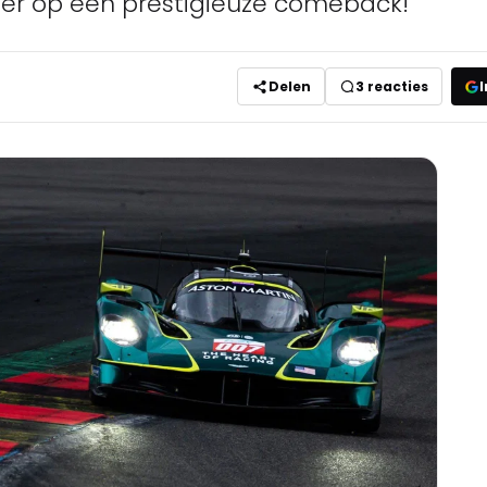
eer op een prestigieuze comeback!
Delen
3
reacties
I