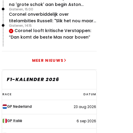
na 'grote schok' aan begin Aston
Gisteren, 15:00
Martin-avontuur
Coronel onverbiddelijk over
titelambities Russell: "Slik het nou maar
Gisteren, 14:15
gewoon"
Coronel looft kritische Verstappen:
“Dan komt de beste Max naar boven”
MEER NIEUWS
F1-KALENDER 2026
F1-
RACE
DATUM
kalender
GP Nederland
23 aug 2026
2026
GP Italië
6 sep 2026