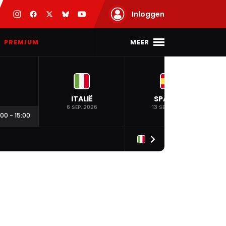
Inloggen
MEER
PREMIUM
ITALIË
SPANJE
6 SEP. 2026
13 SEP. 2026
:00
-
15:00