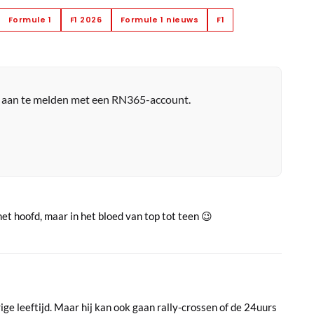
Formule 1
F1 2026
Formule 1 nieuws
F1
r aan te melden met een RN365-account.
 het hoofd, maar in het bloed van top tot teen 😉
ige leeftijd. Maar hij kan ook gaan rally-crossen of de 24uurs