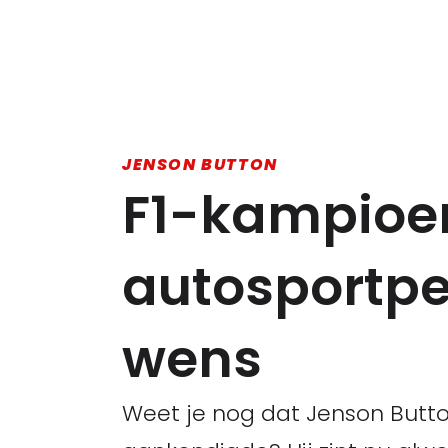
JENSON BUTTON
F1-kampioe
autosportp
wens
Weet je nog dat Jenson Button