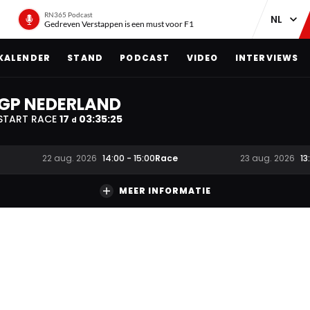
RN365 Podcast
Gedreven Verstappen is een must voor F1
KALENDER
STAND
PODCAST
VIDEO
INTERVIEWS
GP NEDERLAND
START RACE
17
03
:
35
:
24
d
Race
22 aug. 2026
14:00
-
15:00
23 aug. 2026
13
MEER INFORMATIE