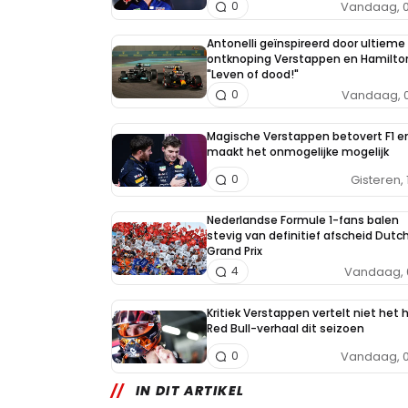
Vandaag, 0
0
Antonelli geïnspireerd door ultieme 
ontknoping Verstappen en Hamilto
"Leven of dood!"
Vandaag, 0
0
Magische Verstappen betovert F1 e
maakt het onmogelijke mogelijk
Gisteren, 
0
Nederlandse Formule 1-fans balen
stevig van definitief afscheid Dutc
Grand Prix
Vandaag, 
4
Kritiek Verstappen vertelt niet het 
Red Bull-verhaal dit seizoen
Vandaag, 0
0
IN DIT ARTIKEL