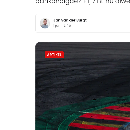
aankondigde? Hij zint nu alw
Jan van der Burgt
1 juni 12:45
ARTIKEL