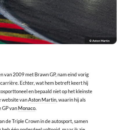
© Aston Martin
n van 2009 met Brawn GP, nam eind vorig
carrière. Echter, wat hem betreft keert hij
tosporttoneel en bepaald niet op het kleinste
de website van
Aston Martin
, waarin hij als
e GP van
Monaco
.
n de Triple Crown in de autosport, samen
 heb één onderdeel voltooid, maar ik zie