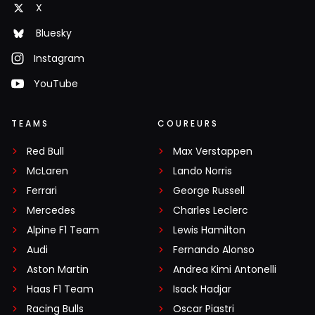
X
Bluesky
Instagram
YouTube
TEAMS
COUREURS
Red Bull
Max Verstappen
McLaren
Lando Norris
Ferrari
George Russell
Mercedes
Charles Leclerc
Alpine F1 Team
Lewis Hamilton
Audi
Fernando Alonso
Aston Martin
Andrea Kimi Antonelli
Haas F1 Team
Isack Hadjar
Racing Bulls
Oscar Piastri