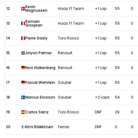
Kevin
12
Haas F1 Team
+1 Lap
55
0
Magnussen
Romain
13
Haas F1 Team
+1 Lap
55
0
Grosjean
14
Pierre Gasly
Toro Rosso
+1 Lap
55
0
15
Jolyon Palmer
Renault
+1 Lap
55
0
16
Nico Hülkenberg
Renault
+1 Lap
55
0
17
Pascal Wehrlein
Sauber
+1 Lap
55
0
18
Marcus Ericsson
Sauber
+2 Laps
54
0
19
Carlos Sainz
Toro Rosso
DNF
29
0
20
Kimi Räikkönen
Ferrari
DNF
0
0