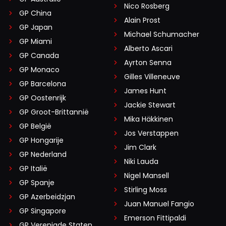
Nico Rosberg
GP China
Alain Prost
GP Japan
Michael Schumacher
GP Miami
Alberto Ascari
GP Canada
Ayrton Senna
GP Monaco
Gilles Villeneuve
GP Barcelona
James Hunt
GP Oostenrijk
Jackie Stewart
GP Groot-Brittannië
Mika Häkkinen
GP België
Jos Verstappen
GP Hongarije
Jim Clark
GP Nederland
Niki Lauda
GP Italië
Nigel Mansell
GP Spanje
Stirling Moss
GP Azerbeidzjan
Juan Manuel Fangio
GP Singapore
Emerson Fittipaldi
GP Verenigde Staten