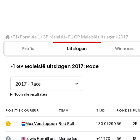
F1
Formule 1
GP Maleisië
F1 GP Maleisië uitslagen
2017
Profiel
Uitslagen
Winnaars
F1 GP Maleisië uitslagen 2017: Race
Toon alle resultaten
F1
POSITIE
COUREUR
TEAM
TIJD
RONDES
PU
GP
1
Max Verstappen
Red Bull
1:30:01.290
56
25
Maleisië
uitslagen
2
Lewis Hamilton
Mercedes
+12.770
56
18