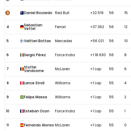
2017:
Race
3
Daniel Ricciardo
Red Bull
+22.519
56
15
Sebastian
4
Ferrari
+37.362
56
12
Vettel
5
Valtteri Bottas
Mercedes
+56.021
56
10
6
Sergio Pérez
Force India
+1:18.630
56
8
Stoffel
7
McLaren
+1 Lap
55
6
Vandoorne
8
Lance Stroll
Williams
+1 Lap
55
4
9
Felipe Massa
Williams
+1 Lap
55
2
10
Esteban Ocon
Force India
+1 Lap
55
1
11
Fernando Alonso
McLaren
+1 Lap
55
0