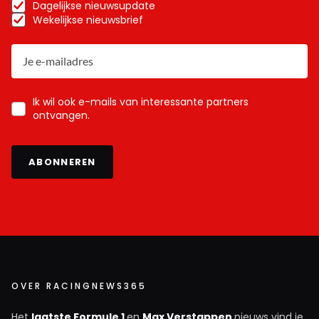
Dagelijkse nieuwsupdate
Wekelijkse nieuwsbrief
Ik wil ook e-mails van interessante partners
ontvangen.
ABONNEREN
OVER RACINGNEWS365
Het
laatste Formule 1
en
Max Verstappen
nieuws vind je