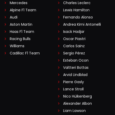
Mercedes
Charles Leclerc
Alpine F1 Team
Lewis Hamilton
Audi
Fernando Alonso
Aston Martin
Andrea Kimi Antonelli
Haas F1 Team
Isack Hadjar
Racing Bulls
Oscar Piastri
Williams
Carlos Sainz
Cadillac F1 Team
Sergio Pérez
Esteban Ocon
Valtteri Bottas
Arvid Lindblad
Pierre Gasly
Lance Stroll
Nico Hülkenberg
Alexander Albon
Liam Lawson