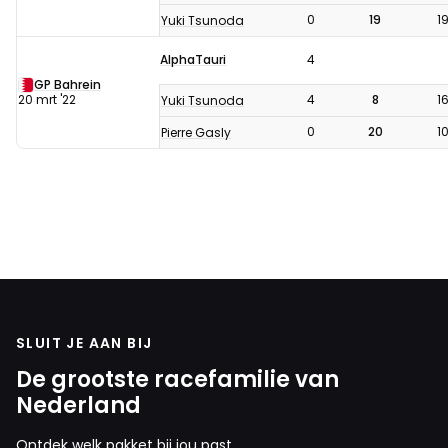
0
19
1
Yuki Tsunoda
AlphaTauri
4
GP Bahrein
20 mrt '22
4
8
1
Yuki Tsunoda
0
20
1
Pierre Gasly
SLUIT JE AAN BIJ
De grootste racefamilie van
Nederland
Ontdek welk pakket bij jou past