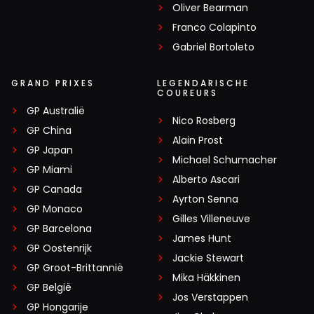
Oliver Bearman
Franco Colapinto
Gabriel Bortoleto
GRAND PRIXES
LEGENDARISCHE
COUREURS
GP Australië
Nico Rosberg
GP China
Alain Prost
GP Japan
Michael Schumacher
GP Miami
Alberto Ascari
GP Canada
Ayrton Senna
GP Monaco
Gilles Villeneuve
GP Barcelona
James Hunt
GP Oostenrijk
Jackie Stewart
GP Groot-Brittannië
Mika Häkkinen
GP België
Jos Verstappen
GP Hongarije