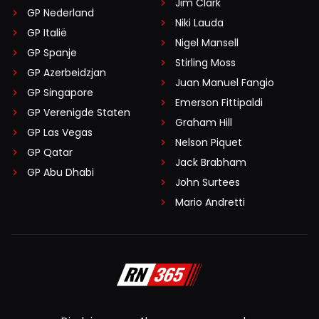
Jim Clark
GP Nederland
Niki Lauda
GP Italië
Nigel Mansell
GP Spanje
Stirling Moss
GP Azerbeidzjan
Juan Manuel Fangio
GP Singapore
Emerson Fittipaldi
GP Verenigde Staten
Graham Hill
GP Las Vegas
Nelson Piquet
GP Qatar
Jack Brabham
GP Abu Dhabi
John Surtees
Mario Andretti