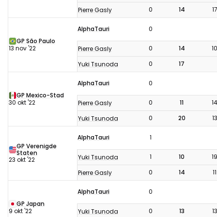
0
14
1
Pierre Gasly
AlphaTauri
0
GP São Paulo
13 nov '22
0
14
1
Pierre Gasly
0
17
Yuki Tsunoda
AlphaTauri
0
GP Mexico-Stad
30 okt '22
0
11
1
Pierre Gasly
0
20
1
Yuki Tsunoda
AlphaTauri
1
GP Verenigde
Staten
1
10
1
Yuki Tsunoda
23 okt '22
0
14
11
Pierre Gasly
AlphaTauri
0
GP Japan
9 okt '22
0
13
1
Yuki Tsunoda