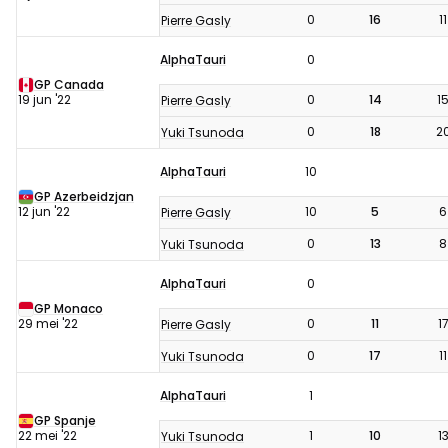
0
16
11
Pierre Gasly
AlphaTauri
0
GP Canada
19 jun '22
0
14
1
Pierre Gasly
0
18
2
Yuki Tsunoda
AlphaTauri
10
GP Azerbeidzjan
12 jun '22
10
5
6
Pierre Gasly
0
13
8
Yuki Tsunoda
AlphaTauri
0
GP Monaco
29 mei '22
0
11
1
Pierre Gasly
0
17
11
Yuki Tsunoda
AlphaTauri
1
GP Spanje
22 mei '22
1
10
1
Yuki Tsunoda