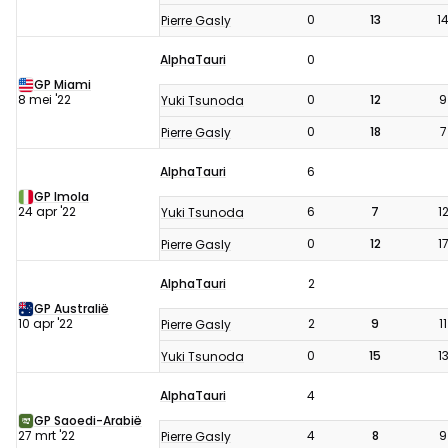
0
13
1
Pierre Gasly
AlphaTauri
0
GP Miami
8 mei '22
0
12
9
Yuki Tsunoda
0
18
7
Pierre Gasly
AlphaTauri
6
GP Imola
24 apr '22
6
7
1
Yuki Tsunoda
0
12
1
Pierre Gasly
AlphaTauri
2
GP Australië
10 apr '22
2
9
11
Pierre Gasly
0
15
1
Yuki Tsunoda
AlphaTauri
4
GP Saoedi-Arabië
27 mrt '22
4
8
9
Pierre Gasly