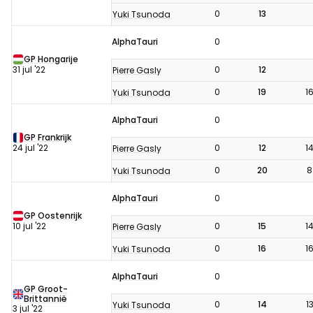
0
13
Yuki Tsunoda
AlphaTauri
0
GP Hongarije
31 jul '22
0
12
Pierre Gasly
0
19
1
Yuki Tsunoda
AlphaTauri
0
GP Frankrijk
24 jul '22
0
12
1
Pierre Gasly
0
20
8
Yuki Tsunoda
AlphaTauri
0
GP Oostenrijk
10 jul '22
0
15
1
Pierre Gasly
0
16
1
Yuki Tsunoda
AlphaTauri
0
GP Groot-
Brittannië
0
14
1
Yuki Tsunoda
3 jul '22