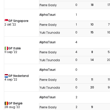
0
18
1
Pierre Gasly
AlphaTauri
1
GP Singapore
2 okt '22
1
10
7
Pierre Gasly
0
15
1
Yuki Tsunoda
AlphaTauri
4
GP Italië
11 sep '22
4
8
5
Pierre Gasly
0
14
2
Yuki Tsunoda
AlphaTauri
0
GP Nederland
4 sep '22
0
11
11
Pierre Gasly
0
20
9
Yuki Tsunoda
AlphaTauri
2
GP België
28 aug '22
2
9
Pierre Gasly