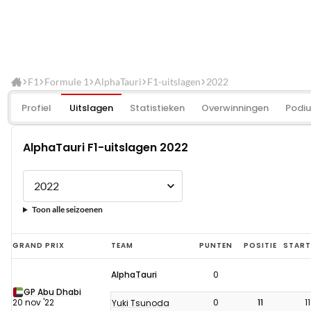
F1
Formule 1
AlphaTauri
F1-uitslagen
2022
Profiel
Uitslagen
Statistieken
Overwinningen
Podi
AlphaTauri F1-uitslagen 2022
Toon alle seizoenen
AlphaTauri
GRAND PRIX
TEAM
PUNTEN
POSITIE
START
F1-
AlphaTauri
0
uitslagen
GP Abu Dhabi
2022
20 nov '22
0
11
11
Yuki Tsunoda