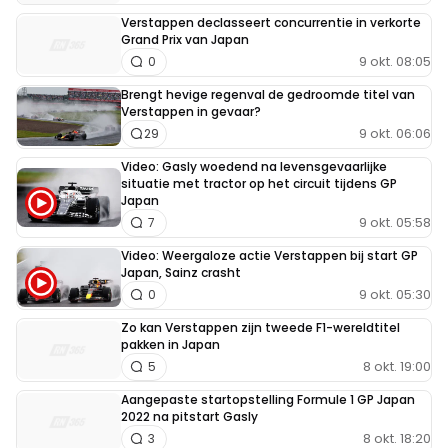
Verstappen declasseert concurrentie in verkorte
Grand Prix van Japan
9 okt. 08:05
0
Brengt hevige regenval de gedroomde titel van
Verstappen in gevaar?
9 okt. 06:06
29
Video: Gasly woedend na levensgevaarlijke
situatie met tractor op het circuit tijdens GP
Japan
9 okt. 05:58
7
Video: Weergaloze actie Verstappen bij start GP
Japan, Sainz crasht
9 okt. 05:30
0
Zo kan Verstappen zijn tweede F1-wereldtitel
pakken in Japan
8 okt. 19:00
5
Aangepaste startopstelling Formule 1 GP Japan
2022 na pitstart Gasly
8 okt. 18:20
3