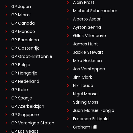
Alain Prost
GP Japan
Michael Schumacher
GP Miami
Alberto Ascari
GP Canada
Ayrton Senna
GP Monaco
Gilles Villeneuve
GP Barcelona
James Hunt
GP Oostenrijk
Jackie Stewart
GP Groot-Brittannië
Mika Häkkinen
GP België
Jos Verstappen
GP Hongarije
Jim Clark
GP Nederland
Niki Lauda
GP Italië
Nigel Mansell
GP Spanje
Stirling Moss
GP Azerbeidzjan
Juan Manuel Fangio
GP Singapore
Emerson Fittipaldi
GP Verenigde Staten
Graham Hill
GP Las Vegas