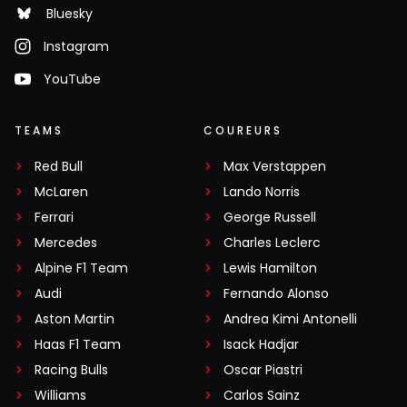
Bluesky
Instagram
YouTube
TEAMS
COUREURS
Red Bull
Max Verstappen
McLaren
Lando Norris
Ferrari
George Russell
Mercedes
Charles Leclerc
Alpine F1 Team
Lewis Hamilton
Audi
Fernando Alonso
Aston Martin
Andrea Kimi Antonelli
Haas F1 Team
Isack Hadjar
Racing Bulls
Oscar Piastri
Williams
Carlos Sainz