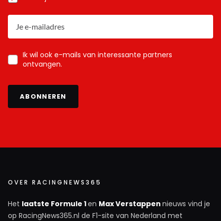
Ik wil ook e-mails van interessante partners
ontvangen.
ABONNEREN
OVER RACINGNEWS365
Het
laatste Formule 1
en
Max Verstappen
nieuws vind je
op RacingNews365.nl de F1-site van Nederland met