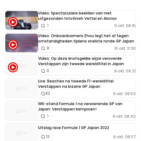
Video: Spectaculaire beelden van niet
uitgezonden fotofinish Vettel en Alonso
11 okt. 08:15
1
Video: Onboardcamera Zhou legt het af tegen
omstandigheden tijdens snelste ronde GP Japan
10 okt. 11:30
9
Video: Op deze knotsgekke wijze veroverde
Verstappen zijn tweede wereldtitel in Japan
9 okt. 09:21
0
Live: Reacties na tweede F1-wereldtitel
Verstappen na bizarre GP Japan
9 okt. 08:53
42
WK-stand Formule 1 na verwarrende GP van
Japan: Verstappen kampioen!
9 okt. 08:42
1
Uitslag race Formule 1 GP Japan 2022
9 okt. 08:07
12