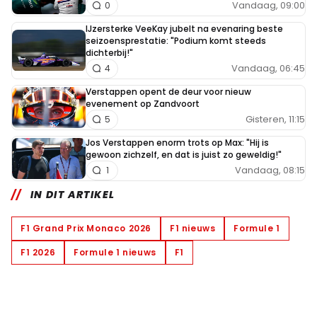
Vandaag, 09:00
0
IJzersterke VeeKay jubelt na evenaring beste
seizoensprestatie: "Podium komt steeds
dichterbij!"
Vandaag, 06:45
4
Verstappen opent de deur voor nieuw
evenement op Zandvoort
Gisteren, 11:15
5
Jos Verstappen enorm trots op Max: "Hij is
gewoon zichzelf, en dat is juist zo geweldig!"
Vandaag, 08:15
1
IN DIT ARTIKEL
F1 Grand Prix Monaco 2026
F1 nieuws
Formule 1
F1 2026
Formule 1 nieuws
F1