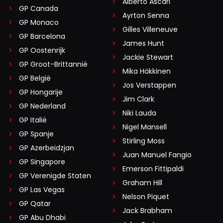
Alberto Ascari
GP Canada
Ayrton Senna
GP Monaco
Gilles Villeneuve
GP Barcelona
James Hunt
GP Oostenrijk
Jackie Stewart
GP Groot-Brittannië
Mika Häkkinen
GP België
Jos Verstappen
GP Hongarije
Jim Clark
GP Nederland
Niki Lauda
GP Italië
Nigel Mansell
GP Spanje
Stirling Moss
GP Azerbeidzjan
Juan Manuel Fangio
GP Singapore
Emerson Fittipaldi
GP Verenigde Staten
Graham Hill
GP Las Vegas
Nelson Piquet
GP Qatar
Jack Brabham
GP Abu Dhabi