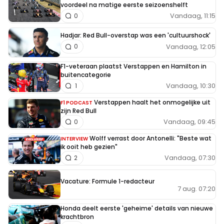
voordeel na matige eerste seizoenshelft
Vandaag, 11:15
0
Hadjar: Red Bull-overstap was een 'cultuurshock'
Vandaag, 12:05
0
F1-veteraan plaatst Verstappen en Hamilton in
buitencategorie
Vandaag, 10:30
1
Verstappen haalt het onmogelijke uit
F1 PODCAST
zijn Red Bull
Vandaag, 09:45
0
Wolff verrast door Antonelli: "Beste wat
INTERVIEW
ik ooit heb gezien"
Vandaag, 07:30
2
Vacature: Formule 1-redacteur
7 aug. 07:20
Honda deelt eerste 'geheime' details van nieuwe
krachtbron