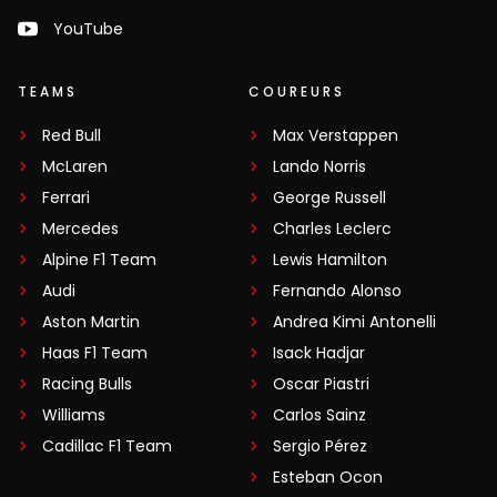
YouTube
TEAMS
COUREURS
Red Bull
Max Verstappen
McLaren
Lando Norris
Ferrari
George Russell
Mercedes
Charles Leclerc
Alpine F1 Team
Lewis Hamilton
Audi
Fernando Alonso
Aston Martin
Andrea Kimi Antonelli
Haas F1 Team
Isack Hadjar
Racing Bulls
Oscar Piastri
Williams
Carlos Sainz
Cadillac F1 Team
Sergio Pérez
Esteban Ocon