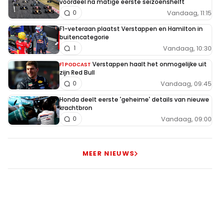
voordeel na matige eerste seizoenshelft
Vandaag, 11:15
0
F1-veteraan plaatst Verstappen en Hamilton in
buitencategorie
Vandaag, 10:30
1
Verstappen haalt het onmogelijke uit
F1 PODCAST
zijn Red Bull
Vandaag, 09:45
0
Honda deelt eerste 'geheime' details van nieuwe
krachtbron
Vandaag, 09:00
0
MEER NIEUWS