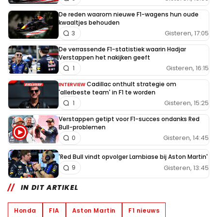
De reden waarom nieuwe F1-wagens hun oude
kwaaltjes behouden
Gisteren, 17:05
3
De verrassende F1-statistiek waarin Hadjar
Verstappen het nakijken geeft
Gisteren, 16:15
1
Cadillac onthult strategie om
INTERVIEW
'allerbeste team' in F1 te worden
Gisteren, 15:25
1
Verstappen getipt voor F1-succes ondanks Red
Bull-problemen
Gisteren, 14:45
0
'Red Bull vindt opvolger Lambiase bij Aston Martin'
Gisteren, 13:45
9
IN DIT ARTIKEL
Honda
FIA
Aston Martin
F1 nieuws