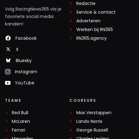
Redactie
Volg RacingNews365 via je
Service & contact
favoriete social media
Adverteren
kanalen!
Werken bij RN365
Facebook
RN365.agency
X
Bluesky
Instagram
YouTube
TEAMS
COUREURS
Red Bull
Max Verstappen
McLaren
Lando Norris
Ferrari
George Russell
Mercedes
Charles Leclerc