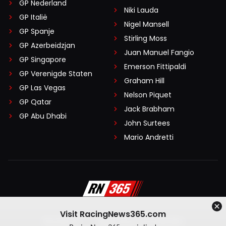
GP Nederland
Niki Lauda
GP Italië
Nigel Mansell
GP Spanje
Stirling Moss
GP Azerbeidzjan
Juan Manuel Fangio
GP Singapore
Emerson Fittipaldi
GP Verenigde Staten
Graham Hill
GP Las Vegas
Nelson Piquet
GP Qatar
Jack Brabham
GP Abu Dhabi
John Surtees
Mario Andretti
Visit RacingNews365.com
Disclaimer
Algemene voorwaarden