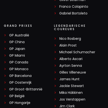
Franco Colapinto
Gabriel Bortoleto
GRAND PRIXES
LEGENDARISCHE
COUREURS
GP Australië
Nico Rosberg
GP China
Alain Prost
GP Japan
Michael Schumacher
GP Miami
Alberto Ascari
GP Canada
Ayrton Senna
GP Monaco
Gilles Villeneuve
GP Barcelona
James Hunt
GP Oostenrijk
Jackie Stewart
GP Groot-Brittannië
Mika Häkkinen
GP België
Jos Verstappen
GP Hongarije
Jim Clark