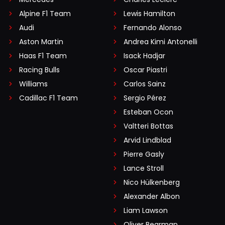
Alpine F1 Team
Lewis Hamilton
Audi
Fernando Alonso
Aston Martin
Andrea Kimi Antonelli
Haas F1 Team
Isack Hadjar
Racing Bulls
Oscar Piastri
Williams
Carlos Sainz
Cadillac F1 Team
Sergio Pérez
Esteban Ocon
Valtteri Bottas
Arvid Lindblad
Pierre Gasly
Lance Stroll
Nico Hülkenberg
Alexander Albon
Liam Lawson
Oliver Bearman