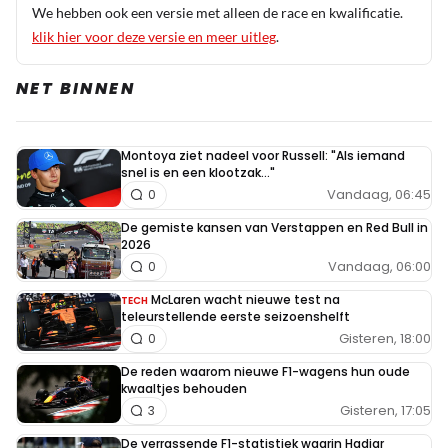
We hebben ook een versie met alleen de race en kwalificatie.
klik hier voor deze versie en meer uitleg
.
NET BINNEN
Montoya ziet nadeel voor Russell: "Als iemand
snel is en een klootzak..."
Vandaag, 06:45
0
De gemiste kansen van Verstappen en Red Bull in
2026
Vandaag, 06:00
0
McLaren wacht nieuwe test na
TECH
teleurstellende eerste seizoenshelft
Gisteren, 18:00
0
De reden waarom nieuwe F1-wagens hun oude
kwaaltjes behouden
Gisteren, 17:05
3
De verrassende F1-statistiek waarin Hadjar