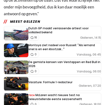
op de activiteiten op de baan. Dat valt waarschijnlijk niet
onder mijn bevoegdheid, dus ik kan daar moeilijk een
antwoord op geven."
MEEST GELEZEN
Dutch GP maakt verrassende artiest voor
volkslied bekend
Gisteren, 14:15
16
Montoya ziet nadeel voor Russell: "Als iemand
snel is en een klootzak..."
Vandaag, 06:45
0
De gemiste kansen van Verstappen en Red Bull in
2026
Vandaag, 06:00
0
Vacature: Formule 1-redacteur
Gisteren, 07:20
McLaren wacht nieuwe test na
TECH
teleurstellende eerste seizoenshelft
Gisteren, 18:00
0