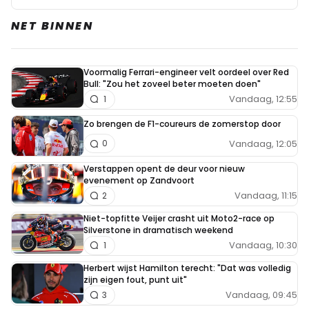
NET BINNEN
Voormalig Ferrari-engineer velt oordeel over Red
Bull: "Zou het zoveel beter moeten doen"
Vandaag, 12:55
1
Zo brengen de F1-coureurs de zomerstop door
Vandaag, 12:05
0
Verstappen opent de deur voor nieuw
evenement op Zandvoort
Vandaag, 11:15
2
Niet-topfitte Veijer crasht uit Moto2-race op
Silverstone in dramatisch weekend
Vandaag, 10:30
1
Herbert wijst Hamilton terecht: "Dat was volledig
zijn eigen fout, punt uit"
Vandaag, 09:45
3