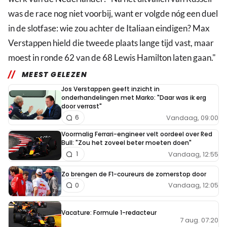
was de race nog niet voorbij, want er volgde nóg een duel
in de slotfase: wie zou achter de Italiaan eindigen? Max
Verstappen hield die tweede plaats lange tijd vast, maar
moest in ronde 62 van de 68 Lewis Hamilton laten gaan."
MEEST GELEZEN
Jos Verstappen geeft inzicht in
onderhandelingen met Marko: "Daar was ik erg
door verrast"
Vandaag, 09:00
6
Voormalig Ferrari-engineer velt oordeel over Red
Bull: "Zou het zoveel beter moeten doen"
Vandaag, 12:55
1
Zo brengen de F1-coureurs de zomerstop door
Vandaag, 12:05
0
Vacature: Formule 1-redacteur
7 aug. 07:20