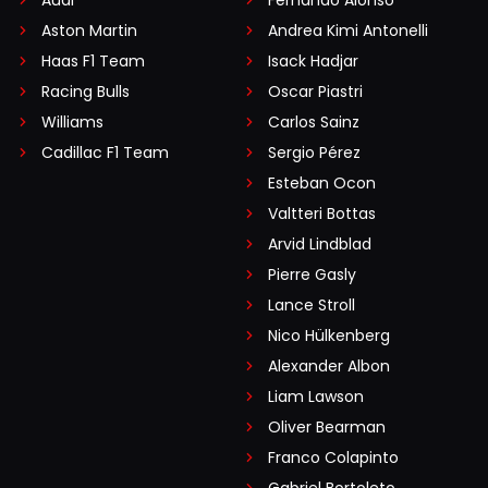
Aston Martin
Andrea Kimi Antonelli
Haas F1 Team
Isack Hadjar
Racing Bulls
Oscar Piastri
Williams
Carlos Sainz
Cadillac F1 Team
Sergio Pérez
Esteban Ocon
Valtteri Bottas
Arvid Lindblad
Pierre Gasly
Lance Stroll
Nico Hülkenberg
Alexander Albon
Liam Lawson
Oliver Bearman
Franco Colapinto
Gabriel Bortoleto