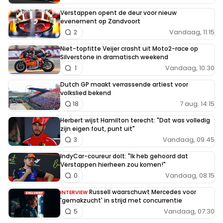
Verstappen opent de deur voor nieuw
evenement op Zandvoort
Vandaag, 11:15
2
Niet-topfitte Veijer crasht uit Moto2-race op
Silverstone in dramatisch weekend
Vandaag, 10:30
1
Dutch GP maakt verrassende artiest voor
volkslied bekend
7 aug. 14:15
18
Herbert wijst Hamilton terecht: "Dat was volledig
zijn eigen fout, punt uit"
Vandaag, 09:45
3
IndyCar-coureur dolt: "Ik heb gehoord dat
Verstappen hierheen zou komen!"
Vandaag, 08:15
0
Russell waarschuwt Mercedes voor
INTERVIEW
'gemakzucht' in strijd met concurrentie
Vandaag, 07:30
5