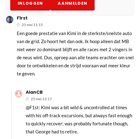
INLOGGEN
AANMELDEN
F1rst
25 mei 11:15
Een goede prestatie van Kimi in de sterkste/snelste auto
van de grid. Zo hoort het dan ook. Ik hoop alleen dat MB
niet weer zo dominant blijft en alle races met 2 vingers in
de neus wint. Dus, oproep aan alle teams erachter om snel
door te ontwikkelen en de strijd vooraan wat meer kleur
te geven.
AlanCB
25 mei 13:17
@F1st: Kimi was a bit wild & uncontrolled at times
with his off-track excursions, but always fast enough
to quickly recover; was probably fortunate though,
that George had to retire.