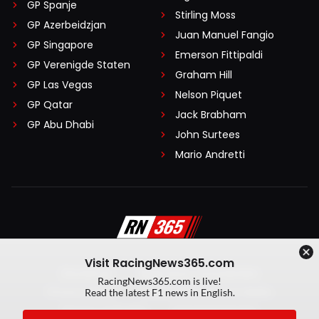
GP Spanje
Stirling Moss
GP Azerbeidzjan
Juan Manuel Fangio
GP Singapore
Emerson Fittipaldi
GP Verenigde Staten
Graham Hill
GP Las Vegas
Nelson Piquet
GP Qatar
Jack Brabham
GP Abu Dhabi
John Surtees
Mario Andretti
Visit RacingNews365.com
Disclaimer
Algemene voorwaarden
RacingNews365.com is live!
Privacy Policy
Created by On Your Marks
Read the latest F1 news in English.
Privacy manager
Kansspeluitingen