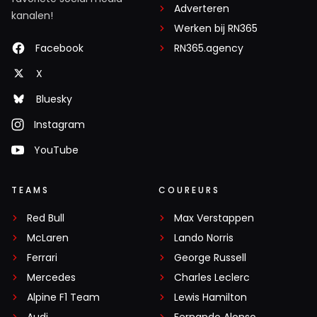
Adverteren
kanalen!
Werken bij RN365
Facebook
RN365.agency
X
Bluesky
Instagram
YouTube
TEAMS
COUREURS
Red Bull
Max Verstappen
McLaren
Lando Norris
Ferrari
George Russell
Mercedes
Charles Leclerc
Alpine F1 Team
Lewis Hamilton
Audi
Fernando Alonso