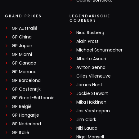
GRAND PRIXES
LEGENDARISCHE
COUREURS
GP Australië
Nico Rosberg
GP China
Alain Prost
GP Japan
Michael Schumacher
GP Miami
Alberto Ascari
GP Canada
Ayrton Senna
GP Monaco
Gilles Villeneuve
GP Barcelona
James Hunt
GP Oostenrijk
Jackie Stewart
GP Groot-Brittannië
Mika Häkkinen
GP België
Jos Verstappen
GP Hongarije
Jim Clark
GP Nederland
Niki Lauda
GP Italië
Nigel Mansell