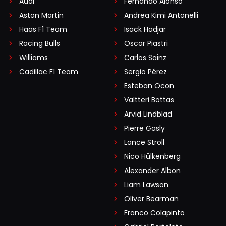
Audi
Fernando Alonso
Aston Martin
Andrea Kimi Antonelli
Haas F1 Team
Isack Hadjar
Racing Bulls
Oscar Piastri
Williams
Carlos Sainz
Cadillac F1 Team
Sergio Pérez
Esteban Ocon
Valtteri Bottas
Arvid Lindblad
Pierre Gasly
Lance Stroll
Nico Hülkenberg
Alexander Albon
Liam Lawson
Oliver Bearman
Franco Colapinto