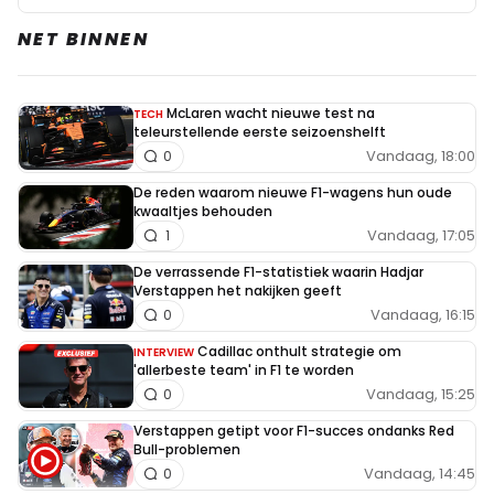
NET BINNEN
McLaren wacht nieuwe test na
TECH
teleurstellende eerste seizoenshelft
Vandaag, 18:00
0
De reden waarom nieuwe F1-wagens hun oude
kwaaltjes behouden
Vandaag, 17:05
1
De verrassende F1-statistiek waarin Hadjar
Verstappen het nakijken geeft
Vandaag, 16:15
0
Cadillac onthult strategie om
INTERVIEW
'allerbeste team' in F1 te worden
Vandaag, 15:25
0
Verstappen getipt voor F1-succes ondanks Red
Bull-problemen
Vandaag, 14:45
0