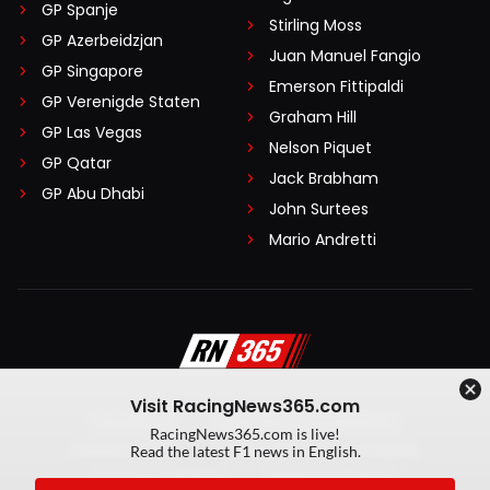
GP Spanje
Stirling Moss
GP Azerbeidzjan
Juan Manuel Fangio
GP Singapore
Emerson Fittipaldi
GP Verenigde Staten
Graham Hill
GP Las Vegas
Nelson Piquet
GP Qatar
Jack Brabham
GP Abu Dhabi
John Surtees
Mario Andretti
Visit RacingNews365.com
Disclaimer
Algemene voorwaarden
RacingNews365.com is live!
Privacy Policy
Created by On Your Marks
Read the latest F1 news in English.
Privacy manager
Kansspeluitingen