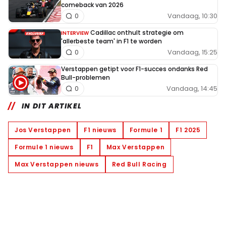
comeback van 2026
Vandaag, 10:30
0
Cadillac onthult strategie om
INTERVIEW
'allerbeste team' in F1 te worden
Vandaag, 15:25
0
Verstappen getipt voor F1-succes ondanks Red
Bull-problemen
Vandaag, 14:45
0
IN DIT ARTIKEL
Jos Verstappen
F1 nieuws
Formule 1
F1 2025
Formule 1 nieuws
F1
Max Verstappen
Max Verstappen nieuws
Red Bull Racing