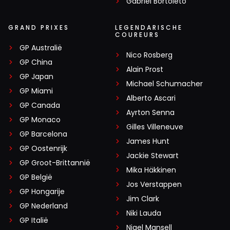
Gabriel Bortoleto
GRAND PRIXES
LEGENDARISCHE
COUREURS
GP Australië
Nico Rosberg
GP China
Alain Prost
GP Japan
Michael Schumacher
GP Miami
Alberto Ascari
GP Canada
Ayrton Senna
GP Monaco
Gilles Villeneuve
GP Barcelona
James Hunt
GP Oostenrijk
Jackie Stewart
GP Groot-Brittannië
Mika Häkkinen
GP België
Jos Verstappen
GP Hongarije
Jim Clark
GP Nederland
Niki Lauda
GP Italië
Nigel Mansell