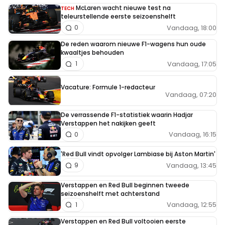
McLaren wacht nieuwe test na
TECH
teleurstellende eerste seizoenshelft
Vandaag, 18:00
0
De reden waarom nieuwe F1-wagens hun oude
kwaaltjes behouden
Vandaag, 17:05
1
Vacature: Formule 1-redacteur
Vandaag, 07:20
De verrassende F1-statistiek waarin Hadjar
Verstappen het nakijken geeft
Vandaag, 16:15
0
'Red Bull vindt opvolger Lambiase bij Aston Martin'
Vandaag, 13:45
9
Verstappen en Red Bull beginnen tweede
seizoenshelft met achterstand
Vandaag, 12:55
1
Verstappen en Red Bull voltooien eerste