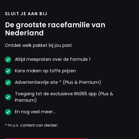
laatste race nog gereden worden en bepaalt die hoe het
SLUIT JE AAN BIJ
jaar is geweest … als Hamilton wint is het jaar duidelijk
mislukt om het doel te behalen… wint Max ..dan zal het
De grootste racefamilie van
nog ff duren voor de FIA besloten heeft wie het kroontje
Nederland
krijgt.. ik snap niet dat je nu al gaat jubelen… wees
Ontdek welk pakket bij jou past
realistisch! … deze race bepaalt alles ! Zelfs hoe de FIA
bekeken word…
Altijd meepraten over de Formule 1
Kans maken op toffe prijzen
Advertentievrije site * (Plus & Premium)
Toegang tot de exclusieve RN365 app (Plus &
Premium)
En nog veel meer…
* m.u.v. content van derden