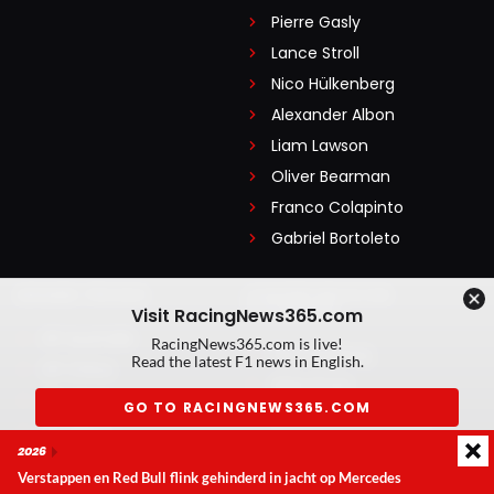
Pierre Gasly
Lance Stroll
Nico Hülkenberg
Alexander Albon
Liam Lawson
Oliver Bearman
Franco Colapinto
Gabriel Bortoleto
GRAND PRIXES
LEGENDARISCHE
COUREURS
Visit RacingNews365.com
GP Australië
RacingNews365.com is live!
Nico Rosberg
Read the latest F1 news in English.
GP China
Alain Prost
GP Japan
GO TO RACINGNEWS365.COM
Michael Schumacher
GP Miami
Alberto Ascari
2026
Don't show again
GP Canada
Ayrton Senna
Verstappen en Red Bull flink gehinderd in jacht op Mercedes
GP Monaco