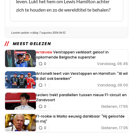
leven. Lukt het hem om Lewis Hamilton achter
zich te houden en zo de wereldtitel te behalen?
Laatste update:
vrijdag 7 augustus 2026 06:52
MEEST GELEZEN
Verstappen verklaart geloof in
INTERVIEW
opkomende Belgische superster
Vandaag, 06:45
0
Antonelli leert van Verstappen en Hamilton: "Al wil
ik dat ook bereiken"
Vandaag, 06:00
1
Leclerc trekt parallellen tussen nieuw F1-circuit en
Zandvoort
Gisteren, 17:55
0
F1-rookie is Marko eeuwig dankbaar: "Hij geloofde
in mij"
Gisteren, 17:05
0