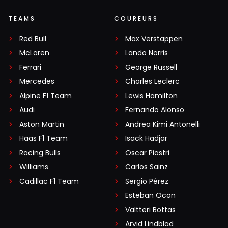
TEAMS
COUREURS
Red Bull
Max Verstappen
McLaren
Lando Norris
Ferrari
George Russell
Mercedes
Charles Leclerc
Alpine F1 Team
Lewis Hamilton
Audi
Fernando Alonso
Aston Martin
Andrea Kimi Antonelli
Haas F1 Team
Isack Hadjar
Racing Bulls
Oscar Piastri
Williams
Carlos Sainz
Cadillac F1 Team
Sergio Pérez
Esteban Ocon
Valtteri Bottas
Arvid Lindblad