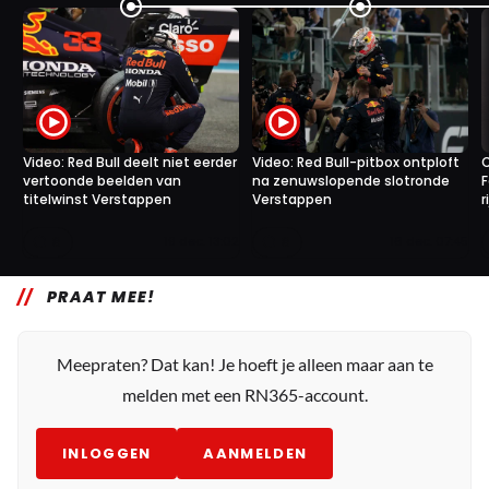
Video: Red Bull deelt niet eerder
Video: Red Bull-pitbox ontploft
C
vertoonde beelden van
na zenuwslopende slotronde
F
titelwinst Verstappen
Verstappen
r
8
8
19 dec. 13:02
16 dec. 07:45
PRAAT MEE!
Meepraten? Dat kan! Je hoeft je alleen maar aan te
melden met een RN365-account.
INLOGGEN
AANMELDEN