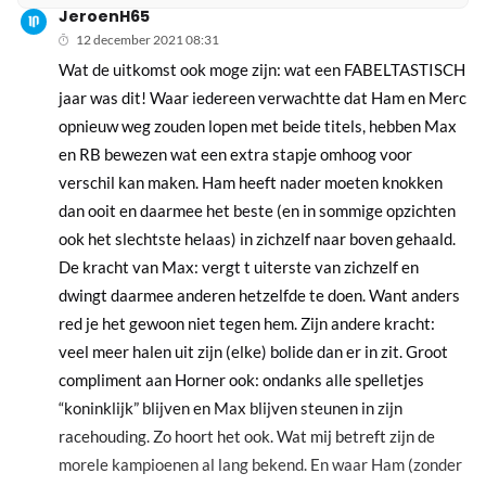
JeroenH65
12 december 2021 08:31
Wat de uitkomst ook moge zijn: wat een FABELTASTISCH
jaar was dit! Waar iedereen verwachtte dat Ham en Merc
opnieuw weg zouden lopen met beide titels, hebben Max
en RB bewezen wat een extra stapje omhoog voor
verschil kan maken. Ham heeft nader moeten knokken
dan ooit en daarmee het beste (en in sommige opzichten
ook het slechtste helaas) in zichzelf naar boven gehaald.
De kracht van Max: vergt t uiterste van zichzelf en
dwingt daarmee anderen hetzelfde te doen. Want anders
red je het gewoon niet tegen hem. Zijn andere kracht:
veel meer halen uit zijn (elke) bolide dan er in zit. Groot
compliment aan Horner ook: ondanks alle spelletjes
“koninklijk” blijven en Max blijven steunen in zijn
racehouding. Zo hoort het ook. Wat mij betreft zijn de
morele kampioenen al lang bekend. En waar Ham (zonder