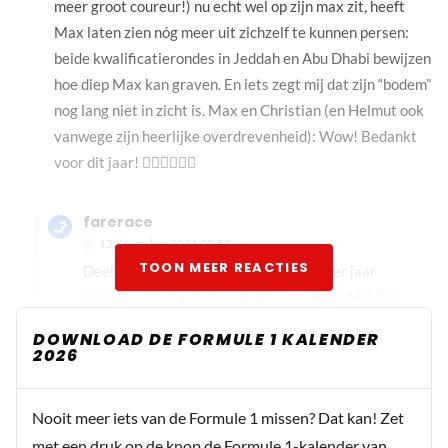
meer groot coureur!) nu echt wel op zijn max zit, heeft
Max laten zien nóg meer uit zichzelf te kunnen persen:
beide kwalificatierondes in Jeddah en Abu Dhabi bewijzen
hoe diep Max kan graven. En iets zegt mij dat zijn “bodem”
nog lang niet in zicht is. Max en Christian (en Helmut ook
vanwege zijn heerlijke overdrevenheid): Wow! Bedankt
voor dit jaar! 👍🏻👍🏻👍🏻
farerace
12 december 2021 08:58
TOON MEER REACTIES
Deels met je eens, het was een bijzonder jaar
inderdaad dat wel, zoveel missers die de MA-FIA
heeft gemaakt kent geen grenzen blijkbaar. echt ik
DOWNLOAD DE FORMULE 1 KALENDER
heb het gevoel en vele met mijn ook zonder oranje
2026
bril. Dat Mercedes en met name ook LH van alles zijn
ontzien waar het enigzins maar mogelijk was. Al die
Nooit meer iets van de Formule 1 missen? Dat kan! Zet
blunders en slechte cq onterechte en onverklaarbare
met een druk op de knop de Formule 1-kalender van