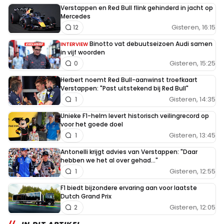
Verstappen en Red Bull flink gehinderd in jacht op
Mercedes
Gisteren, 16:15
12
Binotto vat debuutseizoen Audi samen
INTERVIEW
in vijf woorden
Gisteren, 15:25
0
Herbert noemt Red Bull-aanwinst troefkaart
Verstappen: "Past uitstekend bij Red Bull"
Gisteren, 14:35
1
Unieke F1-helm levert historisch veilingrecord op
voor het goede doel
Gisteren, 13:45
1
Antonelli krijgt advies van Verstappen: "Daar
hebben we het al over gehad..."
Gisteren, 12:55
1
F1 biedt bijzondere ervaring aan voor laatste
Dutch Grand Prix
Gisteren, 12:05
2