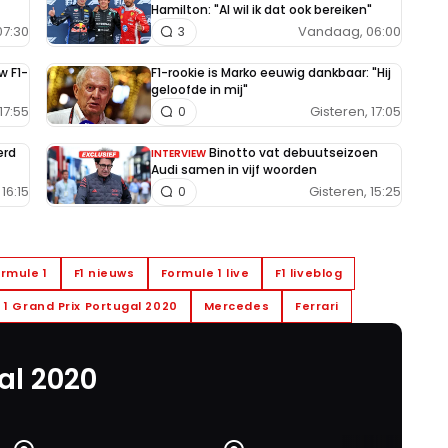
Hamilton: "Al wil ik dat ook bereiken"
7:30
Vandaag, 06:00
3
w F1-
F1-rookie is Marko eeuwig dankbaar: "Hij
geloofde in mij"
17:55
Gisteren, 17:05
0
erd
Binotto vat debuutseizoen
INTERVIEW
Audi samen in vijf woorden
16:15
Gisteren, 15:25
0
rmule 1
F1 nieuws
Formule 1 live
F1 liveblog
 1 Grand Prix Portugal 2020
Mercedes
Ferrari
al 2020