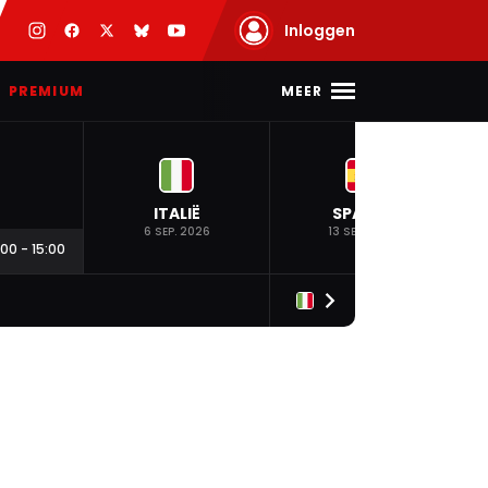
Inloggen
MEER
PREMIUM
ITALIË
SPANJE
6 SEP. 2026
13 SEP. 2026
:00
-
15:00