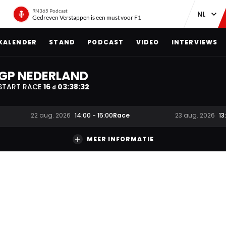
RN365 Podcast
Gedreven Verstappen is een must voor F1
KALENDER
STAND
PODCAST
VIDEO
INTERVIEWS
GP NEDERLAND
START RACE
16
03
:
38
:
32
d
Race
22 aug. 2026
14:00
-
15:00
23 aug. 2026
13
MEER INFORMATIE