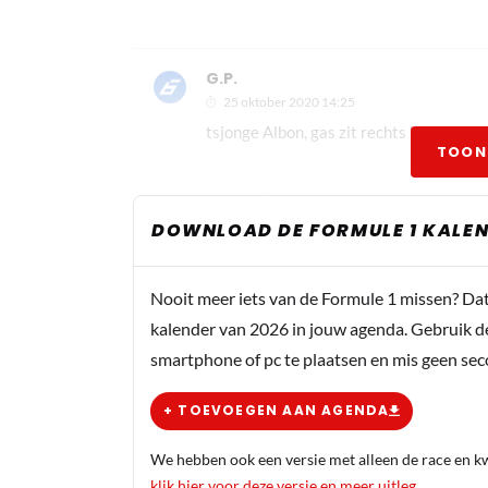
G.P.
25 oktober 2020 14:25
tsjonge Albon, gas zit rechts hoor
TOON
DionM
25 oktober 2020 14:40
DOWNLOAD DE FORMULE 1 KALEN
Beter halen ze m weer naar bin
Nooit meer iets van de Formule 1 missen? Da
Artis
kalender van 2026 in jouw agenda. Gebruik d
25 oktober 2020 14:43
smartphone of pc te plaatsen en mis geen se
Afgang, hij moet naar Gasly en L
+ TOEVOEGEN AAN AGENDA
Artis
We hebben ook een versie met alleen de race en kwa
25 oktober 2020 14:45
klik hier voor deze versie en meer uitleg
.