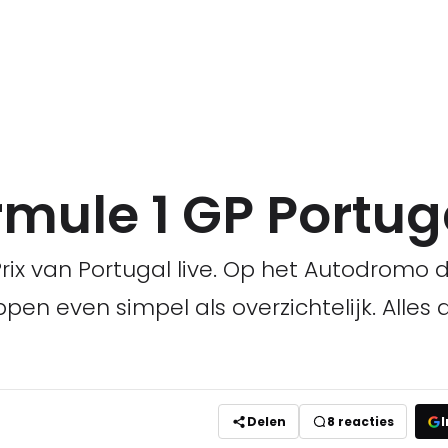
rmule 1 GP Portug
rix van Portugal live. Op het Autodromo d
en even simpel als overzichtelijk. Alles d
Delen
8
reacties
I