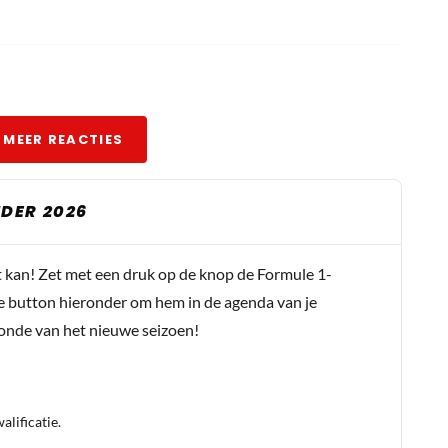
 MEER REACTIES
DER 2026
nen.
t kan! Zet met een druk op de knop de Formule 1-
e button hieronder om hem in de agenda van je
conde van het nieuwe seizoen!
eclerc kijken. Die doen het wel.
lificatie.