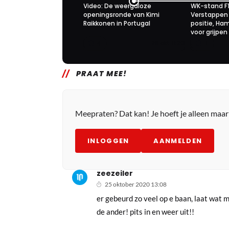
Video: De weergaloze
WK-stand F1
openingsronde van Kimi
Verstappen 
Raikkonen in Portugal
positie, Ham
voor grijpen
4
1
26 okt. 11:20
PRAAT MEE!
Meepraten? Dat kan! Je hoeft je alleen maa
INLOGGEN
AANMELDEN
zeezeiler
25 oktober 2020 13:08
er gebeurd zo veel op e baan, laat wat m
de ander! pits in en weer uit!!