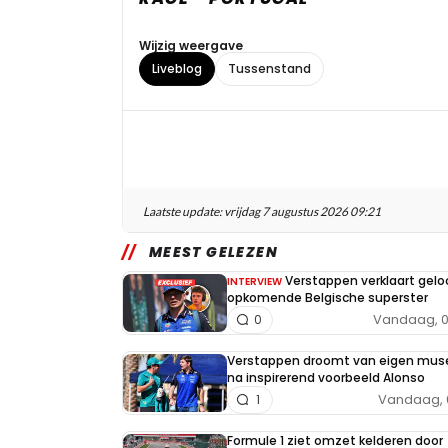
Wijzig weergave
Liveblog
Tussenstand
Laatste update:
vrijdag 7 augustus 2026 09:21
MEEST GELEZEN
Verstappen verklaart geloo
INTERVIEW
opkomende Belgische superster
Vandaag, 0
0
Verstappen droomt van eigen mu
na inspirerend voorbeeld Alonso
Vandaag, 
1
Formule 1 ziet omzet kelderen door