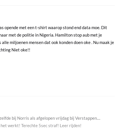
jas opende met een t-shirt waarop stond end data moe. Dit
aar met de politie in Nigeria. Hamilton stop aub met je
Als alle miljoenen mensen dat ook konden doen oke . Nu maak je
ichting Niet oke!!
elfde bij Norris als afgelopen vrijdag bij Verstappen....
 het werkt! Terechte 5sec straf! Leer rijden!