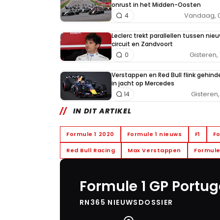
onrust in het Midden-Oosten
Vandaag, 0
4
Leclerc trekt parallellen tussen nieu
circuit en Zandvoort
Gisteren, 
0
Verstappen en Red Bull flink gehind
in jacht op Mercedes
Gisteren, 
14
IN DIT ARTIKEL
Formule 1 2020
Formule 1 nieuws
F1
Fo
Red Bull Racing
Max Verstappen
Formule
Formule 1 GP Portug
RN365 NIEUWSDOSSIER