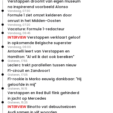
Verstappen droomt van eigen museum
na inspirerend voorbeeld Alonso
Vandaag, 07:30
Formule 1 ziet omzet kelderen door
onrust in het Midden-Oosten
Vandaag, 07:20
Vacature: Formule 1-redacteur
Vandaag, 06:45
INTERVIEW
Verstappen verklaart geloof
in opkomende Belgische superster
Vandaag, 06:00
Antonelli leert van Verstappen en
Hamilton: "Al wil ik dat ook bereiken"
Gisteren, 17:55
Leclerc trekt parallellen tussen nieuw
F1-circuit en Zandvoort
Gisteren, 17:05
F1-rookie is Marko eeuwig dankbaar: "Hij
geloofde in mij"
Gisteren, 16:15
Verstappen en Red Bull flink gehinderd
in jacht op Mercedes
Gisteren, 15:25
INTERVIEW
Binotto vat debuutseizoen
Audi samen in vijf woorden