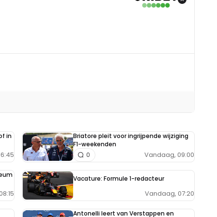
f in
Briatore pleit voor ingrijpende wijziging
F1-weekenden
6:45
Vandaag, 09:00
0
seum
Vacature: Formule 1-redacteur
Vandaag, 07:20
08:15
Antonelli leert van Verstappen en