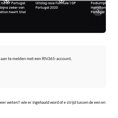
 na GP Portugal:
Uitslag race Formule 1 GP
Podiumplaats V
bijna zeker van
Portugal 2020
Hamilton pakt re
ilton heeft titel
Portugal
33
26
25 okt. 17:30
25 okt. 14:45
r aan te melden met een RN365-account.
eer weten!! wie er ingehaald word of e strijd tussen de een en