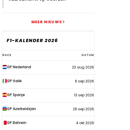
MEER NIEUWS
F1-KALENDER 2026
F1-
RACE
DATUM
kalender
GP Nederland
23 aug 2026
2026
GP Italië
6 sep 2026
GP Spanje
13 sep 2026
GP Azerbeidzjan
26 sep 2026
GP Bahrein
4 okt 2026