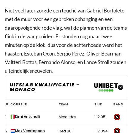
Niet veel later zorgde een touché van Gabriel Bortoleto
met de muur voor een gebroken ophanging en een
daaropvolgende rode vlag, wat de plannen van de teams
flink in de war gooiden. Er stonden nog maar twee
minuten op de klok, dus voor de achterhoede werd het
haasten. Esteban Ocon, Sergio Pérez, Oliver Bearman,
Valtteri Bottas, Fernando Alonso, en Lance Stroll zouden
uiteindelijk sneuvelen.
UITSLAG KWALIFICATIE -
MONACO
Magistrale
#
COUREUR
TEAM
TIJD
BAND
Verstappen
Kimi Antonelli
1
Mercedes
1:12.051
grijpt
nipt
Max Verstappen
2
Red Bull
1:12.094