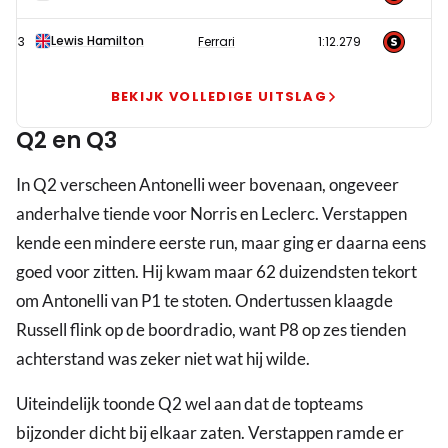
naast
pole
Lewis Hamilton
3
Ferrari
1:12.279
in
Monaco
BEKIJK VOLLEDIGE UITSLAG
Q2 en Q3
In Q2 verscheen Antonelli weer bovenaan, ongeveer
anderhalve tiende voor Norris en Leclerc. Verstappen
kende een mindere eerste run, maar ging er daarna eens
goed voor zitten. Hij kwam maar 62 duizendsten tekort
om Antonelli van P1 te stoten. Ondertussen klaagde
Russell flink op de boordradio, want P8 op zes tienden
achterstand was zeker niet wat hij wilde.
Uiteindelijk toonde Q2 wel aan dat de topteams
bijzonder dicht bij elkaar zaten. Verstappen ramde er