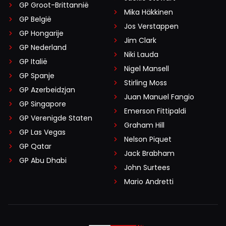
GP Groot-Brittannië
Mika Häkkinen
GP België
Jos Verstappen
GP Hongarije
Jim Clark
GP Nederland
Niki Lauda
GP Italië
Nigel Mansell
GP Spanje
Stirling Moss
GP Azerbeidzjan
Juan Manuel Fangio
GP Singapore
Emerson Fittipaldi
GP Verenigde Staten
Graham Hill
GP Las Vegas
Nelson Piquet
GP Qatar
Jack Brabham
GP Abu Dhabi
John Surtees
Mario Andretti