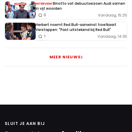
Binotto vat debuutseizoen Audi samen
INTERVIEW
in vijf woorden
Vandaag, 15:25
0
Herbert noemt Red Bull-aanwinst troefkaart
Verstappen: "Past uitstekend bij Red Bull"
Vandaag, 14:35
1
MEER NIEUWS
SLUIT JE AAN BIJ