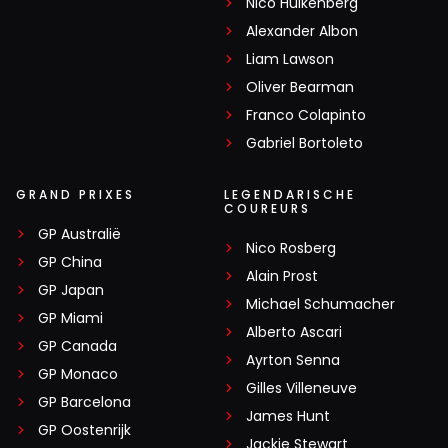
Nico Hülkenberg
Alexander Albon
Liam Lawson
Oliver Bearman
Franco Colapinto
Gabriel Bortoleto
GRAND PRIXES
LEGENDARISCHE
COUREURS
GP Australië
Nico Rosberg
GP China
Alain Prost
GP Japan
Michael Schumacher
GP Miami
Alberto Ascari
GP Canada
Ayrton Senna
GP Monaco
Gilles Villeneuve
GP Barcelona
James Hunt
GP Oostenrijk
Jackie Stewart