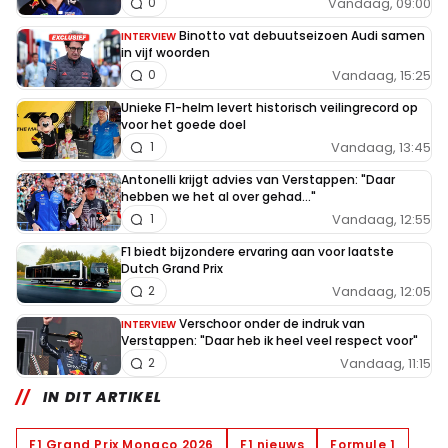
Vandaag, 09:00
0
Binotto vat debuutseizoen Audi samen
INTERVIEW
in vijf woorden
Vandaag, 15:25
0
Unieke F1-helm levert historisch veilingrecord op
voor het goede doel
Vandaag, 13:45
1
Antonelli krijgt advies van Verstappen: "Daar
hebben we het al over gehad..."
Vandaag, 12:55
1
F1 biedt bijzondere ervaring aan voor laatste
Dutch Grand Prix
Vandaag, 12:05
2
Verschoor onder de indruk van
INTERVIEW
Verstappen: "Daar heb ik heel veel respect voor"
Vandaag, 11:15
2
IN DIT ARTIKEL
F1 Grand Prix Monaco 2026
F1 nieuws
Formule 1