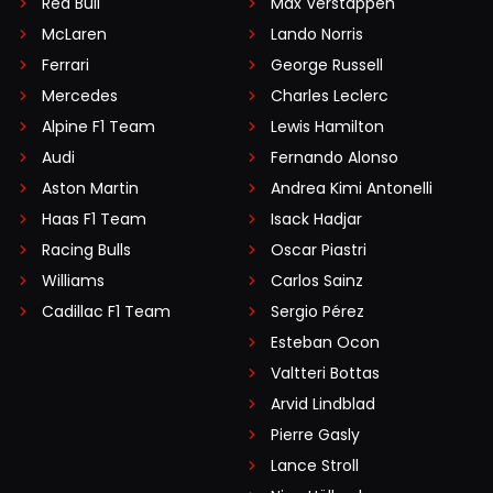
Red Bull
Max Verstappen
McLaren
Lando Norris
Ferrari
George Russell
Mercedes
Charles Leclerc
Alpine F1 Team
Lewis Hamilton
Audi
Fernando Alonso
Aston Martin
Andrea Kimi Antonelli
Haas F1 Team
Isack Hadjar
Racing Bulls
Oscar Piastri
Williams
Carlos Sainz
Cadillac F1 Team
Sergio Pérez
Esteban Ocon
Valtteri Bottas
Arvid Lindblad
Pierre Gasly
Lance Stroll