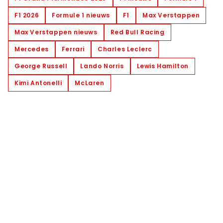
F1 2026
Formule 1 nieuws
F1
Max Verstappen
Max Verstappen nieuws
Red Bull Racing
Mercedes
Ferrari
Charles Leclerc
George Russell
Lando Norris
Lewis Hamilton
Kimi Antonelli
McLaren