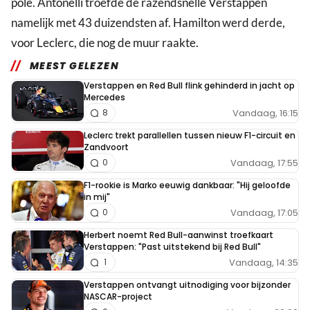
pole. Antonelli troefde de razendsnelle Verstappen
namelijk met 43 duizendsten af. Hamilton werd derde,
voor Leclerc, die nog de muur raakte.
MEEST GELEZEN
Verstappen en Red Bull flink gehinderd in jacht op
Mercedes
Vandaag, 16:15
8
Leclerc trekt parallellen tussen nieuw F1-circuit en
Zandvoort
Vandaag, 17:55
0
F1-rookie is Marko eeuwig dankbaar: "Hij geloofde
in mij"
Vandaag, 17:05
0
Herbert noemt Red Bull-aanwinst troefkaart
Verstappen: "Past uitstekend bij Red Bull"
Vandaag, 14:35
1
Verstappen ontvangt uitnodiging voor bijzonder
NASCAR-project