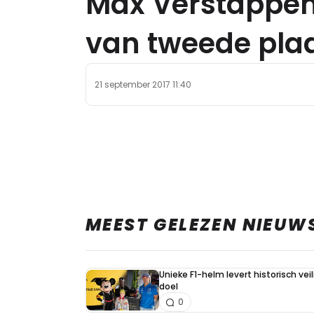
Max Verstappen
van tweede plaa
21 september 2017 11:40
MEEST GELEZEN NIEUW
Unieke F1-helm levert historisch ve
doel
0