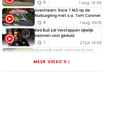
1 aug. 14:45
0
Livestream: Race 7 NLS op de
Nürburgring met o.a. Tom Coronel
1 aug. 09:15
4
Red Bull zal Verstappen rijkelijk
belonen voor geduld
27 jul. 14:00
1
Antonelli weet niet wat hij ziet
met Verstappen: "Oh my god!"
MEER VIDEO'S
27 jul. 06:30
8
Verstappen verbaast zichzelf met
sensationeel podium in Hongarije
26 jul. 18:45
1
Getergde Verstappen zet
Hamilton brutaal opzij met
heerlijke actie
26 jul. 13:35
13
Verstappen slaat alarm na nieuwe
tegenslag Red Bull
25 jul. 19:00
3
McLaren pareert wapenwedloop