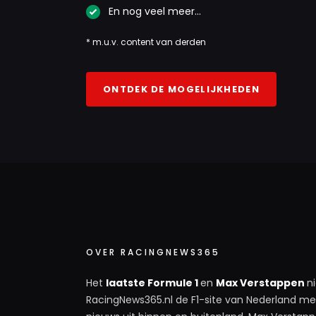
En nog veel meer…
* m.u.v. content van derden
ONTDEK DE MOGELIJKHEDEN
OVER RACINGNEWS365
Het
laatste Formule 1
en
Max Verstappen
n
RacingNews365.nl de F1-site van Nederland met