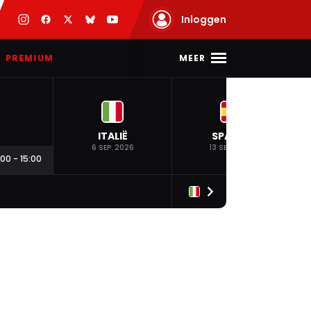
Inloggen
MEER
PREMIUM
ITALIË
SPANJE
6 SEP. 2026
13 SEP. 2026
:00
-
15:00