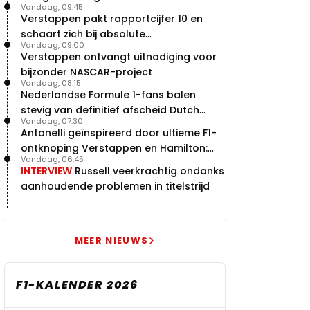
vleugels in crash met Hamilton
Vandaag, 09:45
Verstappen pakt rapportcijfer 10 en
21 jul. 14:20
2
schaart zich bij absolute
Piastri faalt hopeloos achter het
Vandaag, 09:00
buitencategorie
stuur bij Jeremy Clarkson
Verstappen ontvangt uitnodiging voor
21 jul. 08:45
3
bijzonder NASCAR-project
Red Bull lijkt hardnekkig lek nu
Vandaag, 08:15
boven te hebben
Nederlandse Formule 1-fans balen
20 jul. 15:15
2
stevig van definitief afscheid Dutch
Vandaag, 07:30
Grand Prix
Verstappen moet Red Bull nog
Antonelli geïnspireerd door ultieme F1-
even de tijd geven
ontknoping Verstappen en Hamilton:
20 jul. 14:00
0
Vandaag, 06:45
"Leven of dood!"
INTERVIEW
Russell veerkrachtig ondanks
aanhoudende problemen in titelstrijd
MEER NIEUWS
F1-KALENDER 2026