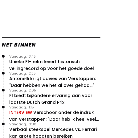
Red Bull en Ferrari met eigen
concept
25 jul. 12:40
1
Worstelende Verstappen heeft
met Red Bull nog veel werk te
doen
24 jul. 19:25
1
NET BINNEN
Zien: de Macarena-vleugels van
Red Bull, Ferrari en McLaren in
actie!
Vandaag, 13:45
Unieke F1-helm levert historisch
24 jul. 18:45
0
veilingrecord op voor het goede doel
Zien: zo werkt de aangepaste
Vandaag, 12:55
Macarena-vleugel van Ferrari
Antonelli krijgt advies van Verstappen:
23 jul. 19:00
3
"Daar hebben we het al over gehad..."
Verstappen geeft goed nieuws
Vandaag, 12:05
F1 biedt bijzondere ervaring aan voor
over competitiviteit
laatste Dutch Grand Prix
23 jul. 17:45
0
Vandaag, 11:15
Video: Red Bull slaagt in ultiem
INTERVIEW
Verschoor onder de indruk
huzarenstukje met kapotte auto
van Verstappen: "Daar heb ik heel veel
Verstappen
Vandaag, 10:30
respect voor"
22 jul. 07:30
0
Verbaal steekspel Mercedes vs. Ferrari
Video: Red Bull Verstappen krijgt
kan grote hoogten bereiken