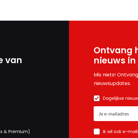
Ontvang h
e van
nieuws in
Mis niets! Ontvang
nieuwsupdates.
Dagelijkse nieu
Ik wil ook e-mai
us & Premium)