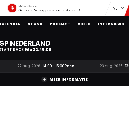
RN365 Podcast
Gedreven Verstappen is een must voor F1
KALENDER
STAND
PODCAST
VIDEO
INTERVIEWS
GP NEDERLAND
START RACE
16
22
:
45
:
04
d
Race
22 aug. 2026
14:00
-
15:00
23 aug. 2026
13
MEER INFORMATIE