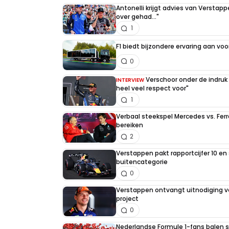
Antonelli krijgt advies van Verstap
over gehad..."
1
F1 biedt bijzondere ervaring aan voo
0
Verschoor onder de indruk
INTERVIEW
heel veel respect voor"
1
Verbaal steekspel Mercedes vs. Ferr
bereiken
2
Verstappen pakt rapportcijfer 10 en 
buitencategorie
0
Verstappen ontvangt uitnodiging v
project
0
Nederlandse Formule 1-fans balen st