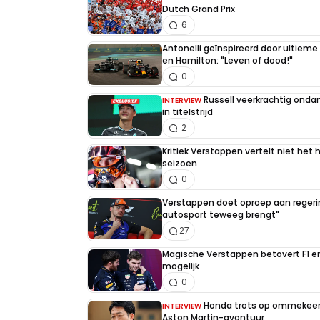
Dutch Grand Prix
6
Antonelli geïnspireerd door ultiem
en Hamilton: "Leven of dood!"
0
Russell veerkrachtig on
INTERVIEW
in titelstrijd
2
Kritiek Verstappen vertelt niet het 
seizoen
0
Verstappen doet oproep aan regerin
autosport teweeg brengt"
27
Magische Verstappen betovert F1 e
mogelijk
0
Honda trots op ommekeer 
INTERVIEW
Aston Martin-avontuur