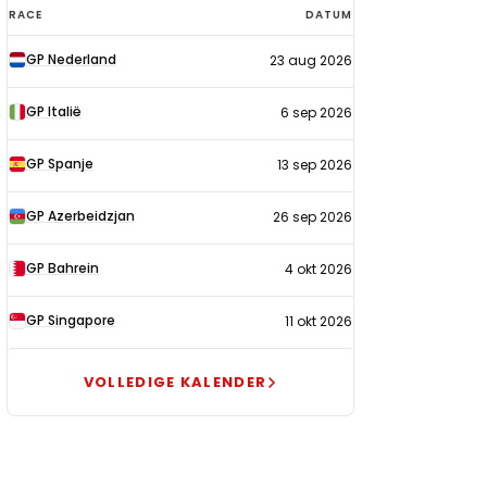
F1-
RACE
DATUM
kalender
GP Nederland
23 aug 2026
2026
GP Italië
6 sep 2026
GP Spanje
13 sep 2026
GP Azerbeidzjan
26 sep 2026
GP Bahrein
4 okt 2026
GP Singapore
11 okt 2026
VOLLEDIGE KALENDER