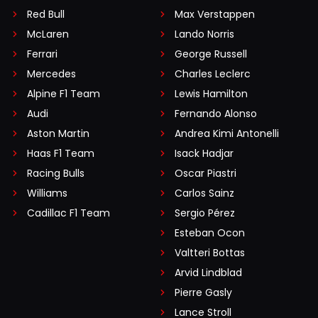
Red Bull
Max Verstappen
McLaren
Lando Norris
Ferrari
George Russell
Mercedes
Charles Leclerc
Alpine F1 Team
Lewis Hamilton
Audi
Fernando Alonso
Aston Martin
Andrea Kimi Antonelli
Haas F1 Team
Isack Hadjar
Racing Bulls
Oscar Piastri
Williams
Carlos Sainz
Cadillac F1 Team
Sergio Pérez
Esteban Ocon
Valtteri Bottas
Arvid Lindblad
Pierre Gasly
Lance Stroll