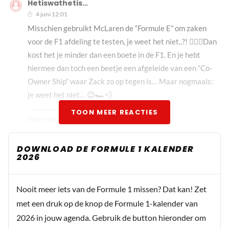
Hetiswathetis…
4 juni 12:01
Misschien gebruikt McLaren de “Formule E” om zaken
voor de F1 afdeling te testen, je weet het niet..?! 🤷🏼‍♂️Dan
kost het je minder dan een boete in de F1. En je hebt
hiermee dan toch een beetje een afgeleide van een “Co-
Owner Ship” waar Zack zo op tegen is… Maar nogmaals:
je weet het niet… 😉🏎️💨
TOON MEER REACTIES
Dit bericht is aangepast op:
4-06
DOWNLOAD DE FORMULE 1 KALENDER
2026
Nooit meer iets van de Formule 1 missen? Dat kan! Zet
met een druk op de knop de Formule 1-kalender van
2026 in jouw agenda. Gebruik de button hieronder om