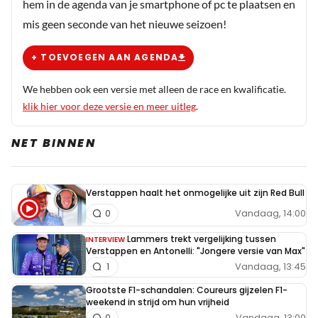
hem in de agenda van je smartphone of pc te plaatsen en
mis geen seconde van het nieuwe seizoen!
+ TOEVOEGEN AAN AGENDA
We hebben ook een versie met alleen de race en kwalificatie.
klik hier voor deze versie en meer uitleg
.
NET BINNEN
Verstappen haalt het onmogelijke uit zijn Red Bull
Vandaag, 14:00
0
Lammers trekt vergelijking tussen
INTERVIEW
Verstappen en Antonelli: "Jongere versie van Max"
Vandaag, 13:45
1
Grootste F1-schandalen: Coureurs gijzelen F1-
weekend in strijd om hun vrijheid
Vandaag, 13:00
0