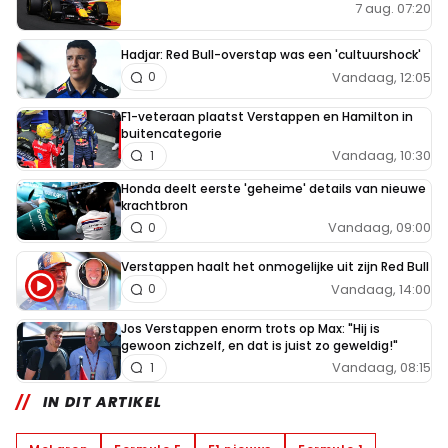
7 aug. 07:20
Hadjar: Red Bull-overstap was een 'cultuurshock'
Vandaag, 12:05
0
F1-veteraan plaatst Verstappen en Hamilton in
buitencategorie
Vandaag, 10:30
1
Honda deelt eerste 'geheime' details van nieuwe
krachtbron
Vandaag, 09:00
0
Verstappen haalt het onmogelijke uit zijn Red Bull
Vandaag, 14:00
0
Jos Verstappen enorm trots op Max: "Hij is
gewoon zichzelf, en dat is juist zo geweldig!"
Vandaag, 08:15
1
IN DIT ARTIKEL