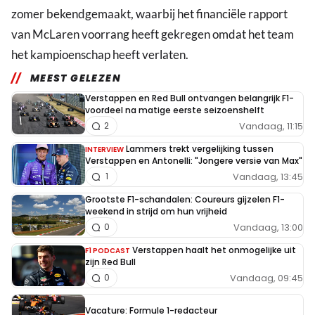
zomer bekendgemaakt, waarbij het financiële rapport
van McLaren voorrang heeft gekregen omdat het team
het kampioenschap heeft verlaten.
MEEST GELEZEN
Verstappen en Red Bull ontvangen belangrijk F1-
voordeel na matige eerste seizoenshelft
Vandaag, 11:15
2
Lammers trekt vergelijking tussen
INTERVIEW
Verstappen en Antonelli: "Jongere versie van Max"
Vandaag, 13:45
1
Grootste F1-schandalen: Coureurs gijzelen F1-
weekend in strijd om hun vrijheid
Vandaag, 13:00
0
Verstappen haalt het onmogelijke uit
F1 PODCAST
zijn Red Bull
Vandaag, 09:45
0
Vacature: Formule 1-redacteur