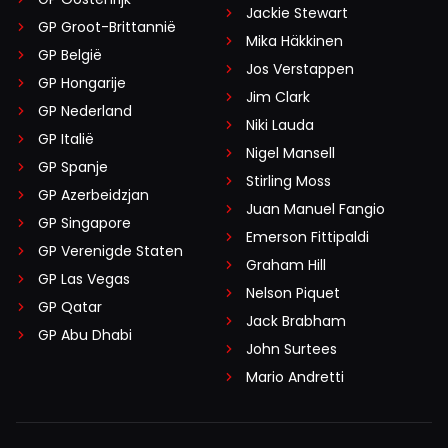
Jackie Stewart
GP Groot-Brittannië
Mika Häkkinen
GP België
Jos Verstappen
GP Hongarije
Jim Clark
GP Nederland
Niki Lauda
GP Italië
Nigel Mansell
GP Spanje
Stirling Moss
GP Azerbeidzjan
Juan Manuel Fangio
GP Singapore
Emerson Fittipaldi
GP Verenigde Staten
Graham Hill
GP Las Vegas
Nelson Piquet
GP Qatar
Jack Brabham
GP Abu Dhabi
John Surtees
Mario Andretti