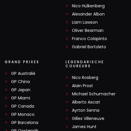
Nico Hülkenberg
Alexander Albon
Liam Lawson
Oliver Bearman
Franco Colapinto
Gabriel Bortoleto
GRAND PRIXES
LEGENDARISCHE
COUREURS
GP Australië
Nico Rosberg
GP China
Alain Prost
GP Japan
Michael Schumacher
GP Miami
Alberto Ascari
GP Canada
Ayrton Senna
GP Monaco
Gilles Villeneuve
GP Barcelona
James Hunt
GP Oostenrijk