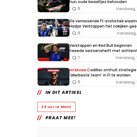
hun oude kwaaltjes behouden
Vandaag, 
0
De verrassende F1-statistiek waarin
Hadjar Verstappen het nakijken gee
Vandaag, 
0
Verstappen en Red Bull beginnen
tweede seizoenshelft met achters
Vandaag, 
1
Cadillac onthult strategi
INTERVIEW
'allerbeste team' in F1 te worden
Vandaag, 
0
IN DIT ARTIKEL
24 uur Le Mans
PRAAT MEE!