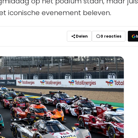
agmiddag op het podium staan, maar juis
et iconische evenement beleven.
Delen
0
reacties
I