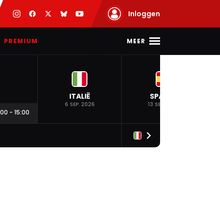
Inloggen
MEER
PREMIUM
ITALIË
SPANJE
6 SEP. 2026
13 SEP. 2026
:00
-
15:00