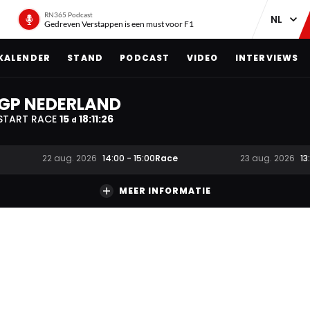
RN365 Podcast
Gedreven Verstappen is een must voor F1
KALENDER
STAND
PODCAST
VIDEO
INTERVIEWS
GP NEDERLAND
START RACE
15
18
:
11
:
26
d
Race
22 aug. 2026
14:00
-
15:00
23 aug. 2026
13
MEER INFORMATIE