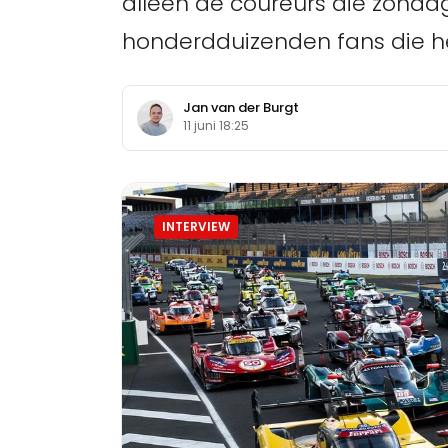
alleen de coureurs die zond
honderdduizenden fans die h
Jan van der Burgt
11 juni 18:25
INTERVIEW