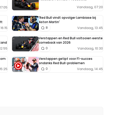
Vandaag, 07:20
17:05
'Red Bull vindt opvolger Lambiase bij
ft
Aston Martin'
16:15
Vandaag, 13:45
8
Verstappen en Red Bull voltooien eerste
tand
comeback van 2026
12:55
Vandaag, 10:30
0
e om
Verstappen getipt voor F1-succes
ondanks Red Bull-problemen
15:25
Vandaag, 14:45
0