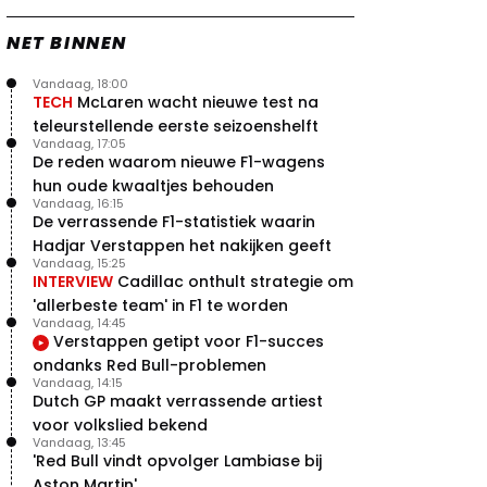
NET BINNEN
Vandaag, 18:00
TECH
McLaren wacht nieuwe test na
teleurstellende eerste seizoenshelft
Vandaag, 17:05
De reden waarom nieuwe F1-wagens
hun oude kwaaltjes behouden
Vandaag, 16:15
De verrassende F1-statistiek waarin
Hadjar Verstappen het nakijken geeft
Vandaag, 15:25
INTERVIEW
Cadillac onthult strategie om
'allerbeste team' in F1 te worden
Vandaag, 14:45
Verstappen getipt voor F1-succes
ondanks Red Bull-problemen
Vandaag, 14:15
Dutch GP maakt verrassende artiest
voor volkslied bekend
Vandaag, 13:45
'Red Bull vindt opvolger Lambiase bij
Aston Martin'