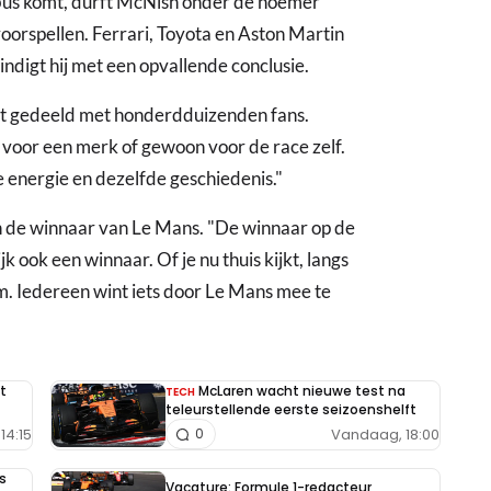
bus komt, durft McNish onder de noemer
oorspellen. Ferrari, Toyota en Aston Martin
indigt hij met een opvallende conclusie.
dt gedeeld met honderdduizenden fans.
oor een merk of gewoon voor de race zelf.
 energie en dezelfde geschiedenis."
n de winnaar van Le Mans. "De winnaar op de
jk ook een winnaar. Of je nu thuis kijkt, langs
m. Iedereen wint iets door Le Mans mee te
t
McLaren wacht nieuwe test na
TECH
teleurstellende eerste seizoenshelft
14:15
Vandaag, 18:00
0
s
Vacature: Formule 1-redacteur