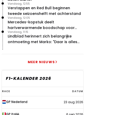
Vandaag, 12:55
Verstappen en Red Bull beginnen
tweede seizoenshelft met achterstand
Vandaag, 12:05
Mercedes-kopstuk deelt
hartverwarmende boodschap voor
Vandaag, 11:15
overstap naar Red Bull
Lindblad herinnert zich belangrijke
ontmoeting met Marko: "Daar is alles
echt begonnen"
MEER NIEUWS
F1-KALENDER 2026
F1-
RACE
DATUM
kalender
GP Nederland
23 aug 2026
2026
GP Italië
6 sep 2026