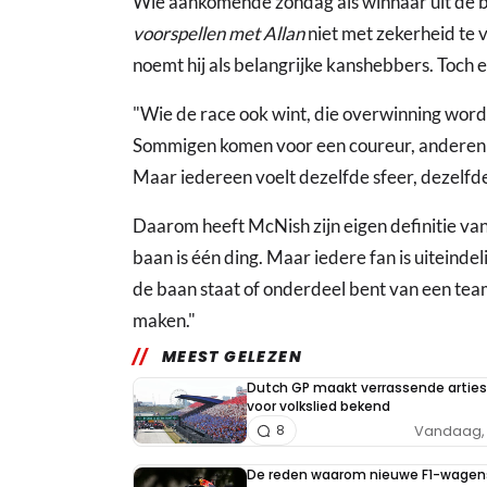
Wie aankomende zondag als winnaar uit de 
voorspellen met Allan
niet met zekerheid te v
noemt hij als belangrijke kanshebbers. Toch e
"Wie de race ook wint, die overwinning wor
Sommigen komen voor een coureur, anderen v
Maar iedereen voelt dezelfde sfeer, dezelfde
Daarom heeft McNish zijn eigen definitie va
baan is één ding. Maar iedere fan is uiteindeli
de baan staat of onderdeel bent van een tea
maken."
MEEST GELEZEN
Dutch GP maakt verrassende arties
voor volkslied bekend
Vandaag, 
8
De reden waarom nieuwe F1-wagen