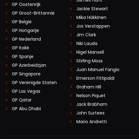
James Hunt
GP Oostenrijk
Jackie Stewart
GP Groot-Brittannië
Mika Häkkinen
GP België
Jos Verstappen
GP Hongarije
Jim Clark
GP Nederland
Niki Lauda
GP Italië
Nigel Mansell
GP Spanje
Stirling Moss
GP Azerbeidzjan
Juan Manuel Fangio
GP Singapore
Emerson Fittipaldi
GP Verenigde Staten
Graham Hill
GP Las Vegas
Nelson Piquet
GP Qatar
Jack Brabham
GP Abu Dhabi
John Surtees
Mario Andretti