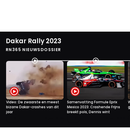
Dakar Rally 2023
RN365 NIEUWSDOSSIER
Video: De zwaarste en meest
Samenvatting Formule Eprix
W
bizarre Dakar-crashes van dit
Mexico 2023: Crashende Frijns
jaar
breekt pols, Dennis wint
0
0
16 jan. 16:05
15 jan. 15:30