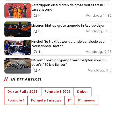
Verstappen en McLaren de grote verliezers in F1-
tussenstand
Vandaag, 14:35
0
McLaren hint op grote upgrade in Azerbeidzjan
Vandaag, 12:55
0
Hinchcliffe trekt bewonderende conclusie over
'Verstappen-factor'
Vandaag, 12:05
1
FIA komt met ingrijpend toekomstplan voor F1-
auto's: "80 kilo lichter!"
Vandaag, 11:15
4
IN DIT ARTIKEL
Dakar Rally 2023
Formule 1 2022
Dakar
Formule 1
Formule 1 nieuws
F1
F1 nieuws