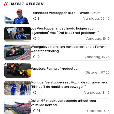
MEEST GELEZEN
Teambaas Verstappen sluit F1-avontuur uit
Vandaag, 09:45
3
Jos Verstappen moet hoofd buigen voor
'bijzondere' Max: "Dat is ook het probleem!"
Vandaag, 16:15
0
Weergaloze Hamilton kent sensationele Ferrari-
wederopstanding
Vandaag, 15:25
0
Vacature: Formule 1-redacteur
Gisteren, 07:20
Manager Verstappen zet Max in de schijnwerpers:
"Hij heeft de naald laten bewegen"
Vandaag, 13:45
1
Dutch GP maakt verrassende artiest voor
volkslied bekend
Gisteren, 14:15
14