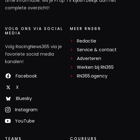
time informatie. Wil je F1 op TV kijken bekijk dan het
complete overzicht!
VOLG ONS VIA SOCIAL
MEER RN365
MEDIA
Redactie
Volg RacingNews365 via je
Service & contact
favoriete social media
Adverteren
kanalen!
Werken bij RN365
Facebook
RN365.agency
X
Bluesky
Instagram
YouTube
TEAMS
COUREURS