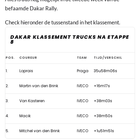
befaamde Dakar Rally.
Check hieronder de tussenstand in het klassement.
DAKAR KLASSEMENT TRUCKS NA ETAPPE
8
Nederlandse
POS.
COUREUR
TEAM
TIJD/VERSCHIL
truckers
1.
Loprais
Praga
35u58m06s
houden
ondanks
2.
Martin van den Brink
IVECO
+16m17s
tijdsverlies
zicht
3.
Van Kasteren
IVECO
+38m03s
op
4.
Macik
IVECO
+38m50s
eindzege
Dakar
5.
Mitchel van den Brink
IVECO
+1u51m51s
Rally