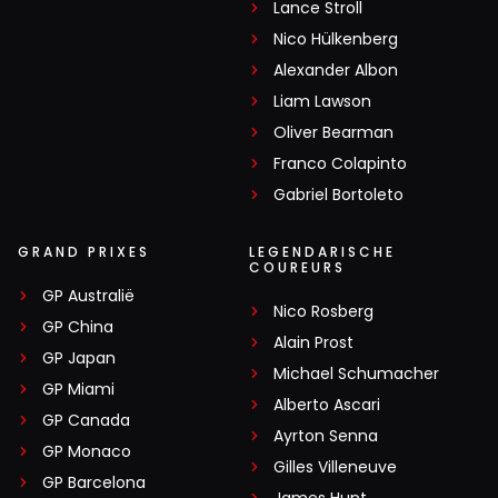
Lance Stroll
Nico Hülkenberg
Alexander Albon
Liam Lawson
Oliver Bearman
Franco Colapinto
Gabriel Bortoleto
GRAND PRIXES
LEGENDARISCHE
COUREURS
GP Australië
Nico Rosberg
GP China
Alain Prost
GP Japan
Michael Schumacher
GP Miami
Alberto Ascari
GP Canada
Ayrton Senna
GP Monaco
Gilles Villeneuve
GP Barcelona