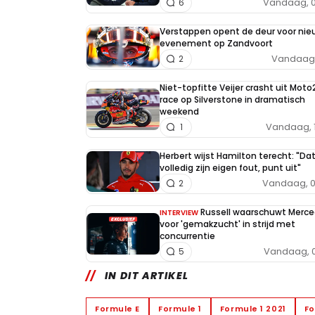
Vandaag, 0
6
Verstappen opent de deur voor nie
evenement op Zandvoort
Vandaag, 
2
Niet-topfitte Veijer crasht uit Moto
race op Silverstone in dramatisch
weekend
Vandaag, 
1
Herbert wijst Hamilton terecht: "Da
volledig zijn eigen fout, punt uit"
Vandaag, 0
2
Russell waarschuwt Merc
INTERVIEW
voor 'gemakzucht' in strijd met
concurrentie
Vandaag, 0
5
IN DIT ARTIKEL
Formule E
Formule 1
Formule 1 2021
Fo