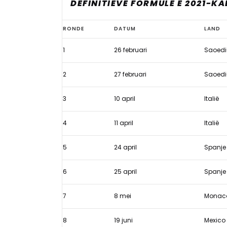
DEFINITIEVE FORMULE E 2021-K
Nieuwe
RONDE
DATUM
LAND
Formule
1
26 februari
Saoedi
E-
kalender
2
27 februari
Saoedi
2021
3
10 april
Italië
4
11 april
Italië
5
24 april
Spanje
6
25 april
Spanje
7
8 mei
Monac
8
19 juni
Mexico