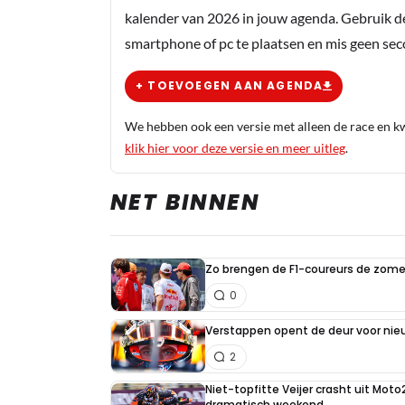
kalender van 2026 in jouw agenda. Gebruik d
smartphone of pc te plaatsen en mis geen se
+ TOEVOEGEN AAN AGENDA
We hebben ook een versie met alleen de race en kwa
klik hier voor deze versie en meer uitleg
.
NET BINNEN
Zo brengen de F1-coureurs de zome
0
Verstappen opent de deur voor ni
2
Niet-topfitte Veijer crasht uit Moto
dramatisch weekend