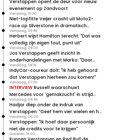
Verstappen opent de deur voor nieuw
evenement op Zandvoort
Vandaag, 10:30
Niet-topfitte Veijer crasht uit Moto2-
race op Silverstone in dramatisch
Vandaag, 09:45
weekend
Herbert wijst Hamilton terecht: "Dat was
volledig zijn eigen fout, punt uit"
Vandaag, 09:00
Jos Verstappen geeft inzicht in
onderhandelingen met Marko: "Daar
Vandaag, 08:15
was ik erg door verrast"
IndyCar-coureur dolt: "Ik heb gehoord
dat Verstappen hierheen zou komen!"
Vandaag, 07:30
INTERVIEW
Russell waarschuwt
Mercedes voor 'gemakzucht' in strijd
Vandaag, 06:45
met concurrentie
Hadjar diep onder de indruk van
Verstappen: "Geef hem vier wielen en hij
Vandaag, 06:00
levert"
Verstappen: "Ik hoef daar persoonlijk
niet de credits voor te krijgen"
Gisteren, 18:00
Kunnen Verstappen en Red Bull de