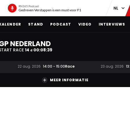
RN365 Podcast
Gedreven Verstappen is een must voor F1
KALENDER
STAND
PODCAST
VIDEO
INTERVIEWS
GP NEDERLAND
START RACE
14
00
:
08
:
38
d
Race
22 aug. 2026
14:00
-
15:00
23 aug. 2026
13
MEER INFORMATIE