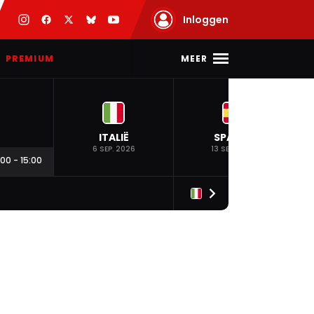
Inloggen
MEER
PREMIUM
ITALIË
SPANJE
6 SEP. 2026
13 SEP. 2026
:00
-
15:00