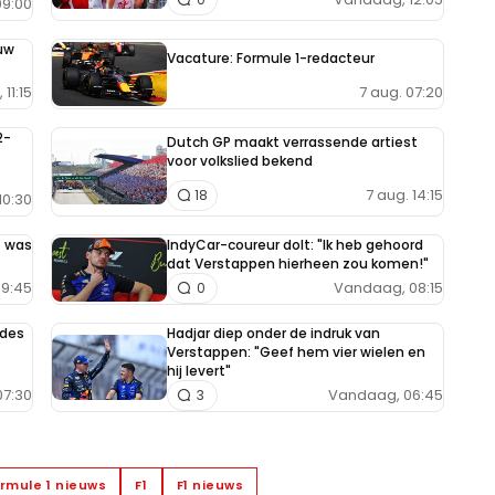
9:00
uw
Vacature: Formule 1-redacteur
7 aug. 07:20
11:15
2-
Dutch GP maakt verrassende artiest
voor volkslied bekend
7 aug. 14:15
18
10:30
t was
IndyCar-coureur dolt: "Ik heb gehoord
dat Verstappen hierheen zou komen!"
9:45
Vandaag, 08:15
0
edes
Hadjar diep onder de indruk van
Verstappen: "Geef hem vier wielen en
hij levert"
7:30
Vandaag, 06:45
3
rmule 1 nieuws
F1
F1 nieuws