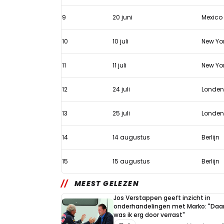
9
20 juni
Mexico
10
10 juli
New Yo
11
11 juli
New Yo
12
24 juli
Londen
13
25 juli
Londen
14
14 augustus
Berlijn
15
15 augustus
Berlijn
MEEST GELEZEN
Jos Verstappen geeft inzicht in
onderhandelingen met Marko: "Daa
was ik erg door verrast"