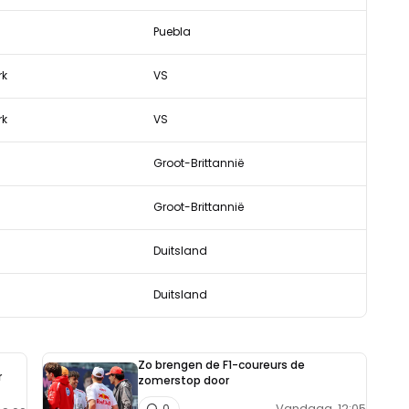
Puebla
rk
VS
rk
VS
Groot-Brittannië
Groot-Brittannië
Duitsland
Duitsland
Zo brengen de F1-coureurs de
r
zomerstop door
Vandaag, 12:05
0