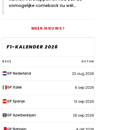
onmogelijke comeback nu wél
bewerkstelligen?
MEER NIEUWS
F1-KALENDER 2026
F1-
RACE
DATUM
kalender
GP Nederland
23 aug 2026
2026
GP Italië
6 sep 2026
GP Spanje
13 sep 2026
GP Azerbeidzjan
26 sep 2026
GP Bahrein
4 okt 2026