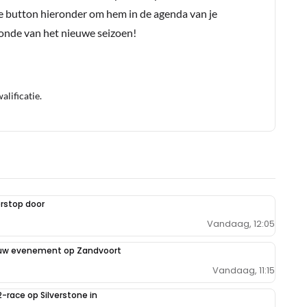
e button hieronder om hem in de agenda van je
conde van het nieuwe seizoen!
lificatie.
rstop door
Vandaag, 12:05
euw evenement op Zandvoort
Vandaag, 11:15
2-race op Silverstone in