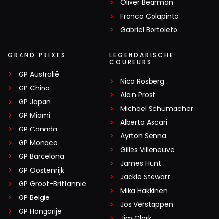
Oliver Bearman
Franco Colapinto
Gabriel Bortoleto
GRAND PRIXES
LEGENDARISCHE
COUREURS
GP Australië
Nico Rosberg
GP China
Alain Prost
GP Japan
Michael Schumacher
GP Miami
Alberto Ascari
GP Canada
Ayrton Senna
GP Monaco
Gilles Villeneuve
GP Barcelona
James Hunt
GP Oostenrijk
Jackie Stewart
GP Groot-Brittannië
Mika Häkkinen
GP België
Jos Verstappen
GP Hongarije
Jim Clark