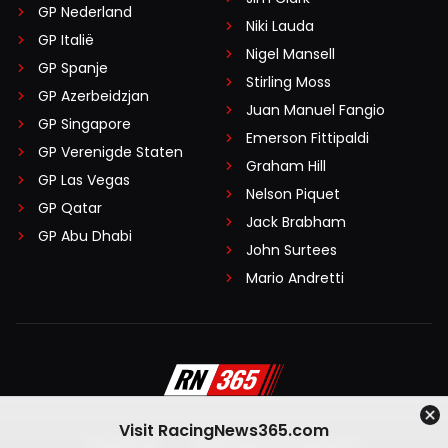
GP Nederland
Niki Lauda
GP Italië
Nigel Mansell
GP Spanje
Stirling Moss
GP Azerbeidzjan
Juan Manuel Fangio
GP Singapore
Emerson Fittipaldi
GP Verenigde Staten
Graham Hill
GP Las Vegas
Nelson Piquet
GP Qatar
Jack Brabham
GP Abu Dhabi
John Surtees
Mario Andretti
Visit RacingNews365.com
Disclaimer
Algemene voorwaarden