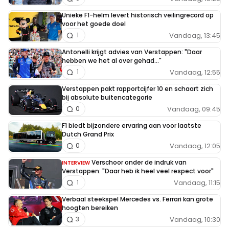
Unieke F1-helm levert historisch veilingrecord op
voor het goede doel
Vandaag, 13:45
1
Antonelli krijgt advies van Verstappen: "Daar
hebben we het al over gehad..."
Vandaag, 12:55
1
Verstappen pakt rapportcijfer 10 en schaart zich
bij absolute buitencategorie
Vandaag, 09:45
0
F1 biedt bijzondere ervaring aan voor laatste
Dutch Grand Prix
Vandaag, 12:05
0
Verschoor onder de indruk van
INTERVIEW
Verstappen: "Daar heb ik heel veel respect voor"
Vandaag, 11:15
1
Verbaal steekspel Mercedes vs. Ferrari kan grote
hoogten bereiken
Vandaag, 10:30
3