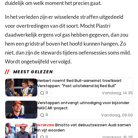
duidelijk om welk moment het precies gaat.
In het verleden zijn er wisselende straffen uitgedeeld
voor overtredingen van dit soort. Mocht Piastri
daadwerkelijk ergens vol gas hebben gegeven, dan zou
hem een gridstraf boven het hoofd kunnen hangen. Zo
niet, dan zijn de stewards tijdens oefensessies soms mild.
Wordt ongetwijfeld vervolgd.
MEEST GELEZEN
Herbert noemt Red Bull-aanwinst troefkaart
Verstappen: "Past uitstekend bij Red Bull"
Vandaag, 14:35
0
Verstappen ontvangt uitnodiging voor bijzonder
NASCAR-project
Vandaag, 09:00
0
Binotto vat debuutseizoen Audi samen
INTERVIEW
in vijf woorden
Vandaag, 15:25
0