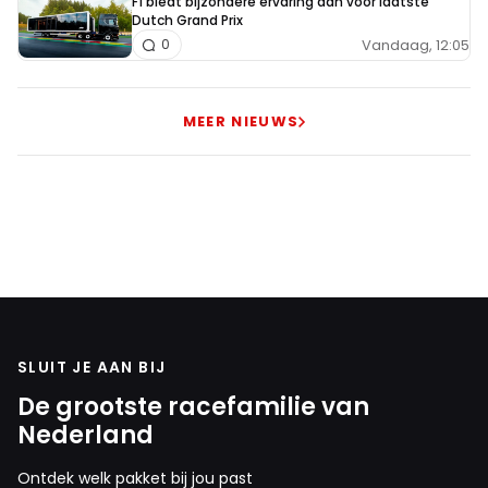
F1 biedt bijzondere ervaring aan voor laatste
Dutch Grand Prix
Vandaag, 12:05
0
MEER NIEUWS
SLUIT JE AAN BIJ
De grootste racefamilie van
Nederland
Ontdek welk pakket bij jou past