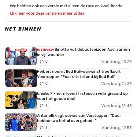
We hebben ook een versie met alleen de race en kwalificatie.
klik hier voor deze versie en meer uitleg
.
NET BINNEN
Binotto vat debuutseizoen Audi samen
INTERVIEW
in vijf woorden
Vandaag, 15:25
0
Herbert noemt Red Bull-aanwinst troefkaart
Verstappen: "Past uitstekend bij Red Bull"
Vandaag, 14:35
0
Unieke F1-helm levert historisch veilingrecord op
voor het goede doel
Vandaag, 13:45
1
Antonelli krijgt advies van Verstappen: "Daar
hebben we het al over gehad..."
Vandaag, 12:55
1