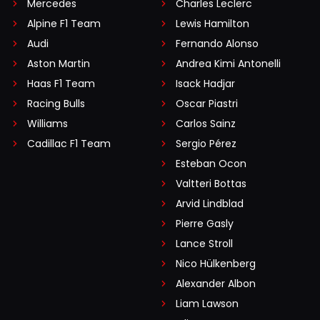
Mercedes
Charles Leclerc
Alpine F1 Team
Lewis Hamilton
Audi
Fernando Alonso
Aston Martin
Andrea Kimi Antonelli
Haas F1 Team
Isack Hadjar
Racing Bulls
Oscar Piastri
Williams
Carlos Sainz
Cadillac F1 Team
Sergio Pérez
Esteban Ocon
Valtteri Bottas
Arvid Lindblad
Pierre Gasly
Lance Stroll
Nico Hülkenberg
Alexander Albon
Liam Lawson