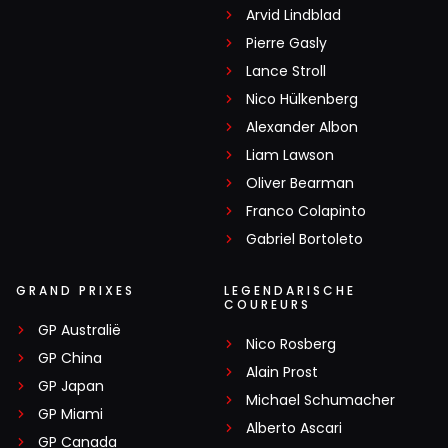
Arvid Lindblad
Pierre Gasly
Lance Stroll
Nico Hülkenberg
Alexander Albon
Liam Lawson
Oliver Bearman
Franco Colapinto
Gabriel Bortoleto
GRAND PRIXES
LEGENDARISCHE
COUREURS
GP Australië
Nico Rosberg
GP China
Alain Prost
GP Japan
Michael Schumacher
GP Miami
Alberto Ascari
GP Canada