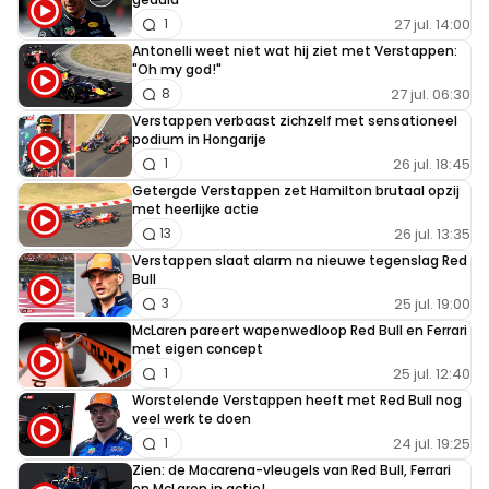
27 jul. 14:00
1
Antonelli weet niet wat hij ziet met Verstappen:
"Oh my god!"
27 jul. 06:30
8
Verstappen verbaast zichzelf met sensationeel
podium in Hongarije
26 jul. 18:45
1
Getergde Verstappen zet Hamilton brutaal opzij
met heerlijke actie
26 jul. 13:35
13
Verstappen slaat alarm na nieuwe tegenslag Red
Bull
25 jul. 19:00
3
McLaren pareert wapenwedloop Red Bull en Ferrari
met eigen concept
25 jul. 12:40
1
Worstelende Verstappen heeft met Red Bull nog
veel werk te doen
24 jul. 19:25
1
Zien: de Macarena-vleugels van Red Bull, Ferrari
en McLaren in actie!