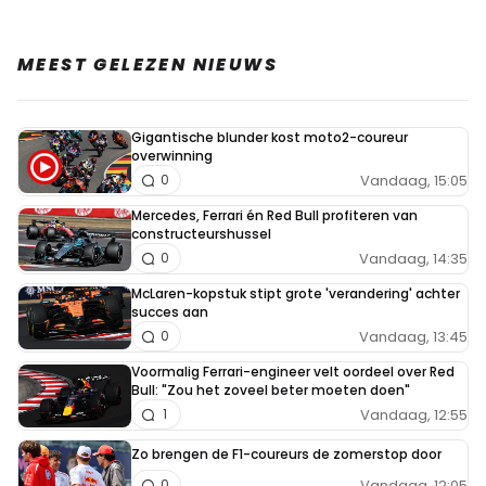
MEEST GELEZEN NIEUWS
Gigantische blunder kost moto2-coureur
overwinning
Vandaag, 15:05
0
Mercedes, Ferrari én Red Bull profiteren van
constructeurshussel
Vandaag, 14:35
0
McLaren-kopstuk stipt grote 'verandering' achter
succes aan
Vandaag, 13:45
0
Voormalig Ferrari-engineer velt oordeel over Red
Bull: "Zou het zoveel beter moeten doen"
Vandaag, 12:55
1
Zo brengen de F1-coureurs de zomerstop door
Vandaag, 12:05
0