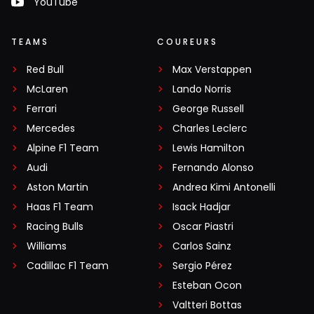
YouTube
TEAMS
COUREURS
Red Bull
Max Verstappen
McLaren
Lando Norris
Ferrari
George Russell
Mercedes
Charles Leclerc
Alpine F1 Team
Lewis Hamilton
Audi
Fernando Alonso
Aston Martin
Andrea Kimi Antonelli
Haas F1 Team
Isack Hadjar
Racing Bulls
Oscar Piastri
Williams
Carlos Sainz
Cadillac F1 Team
Sergio Pérez
Esteban Ocon
Valtteri Bottas