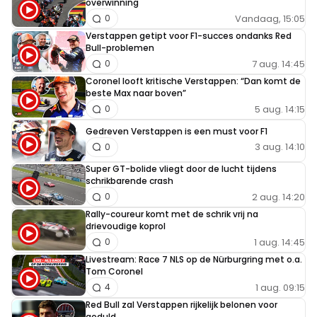
overwinning
Vandaag, 15:05
0
Verstappen getipt voor F1-succes ondanks Red
Bull-problemen
7 aug. 14:45
0
Coronel looft kritische Verstappen: “Dan komt de
beste Max naar boven”
5 aug. 14:15
0
Gedreven Verstappen is een must voor F1
3 aug. 14:10
0
Super GT-bolide vliegt door de lucht tijdens
schrikbarende crash
2 aug. 14:20
0
Rally-coureur komt met de schrik vrij na
drievoudige koprol
1 aug. 14:45
0
Livestream: Race 7 NLS op de Nürburgring met o.a.
Tom Coronel
1 aug. 09:15
4
Red Bull zal Verstappen rijkelijk belonen voor
geduld