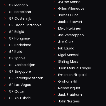
Ayrton Senna
GP Monaco
Gilles Villeneuve
GP Barcelona
James Hunt
GP Oostenrijk
Jackie Stewart
GP Groot-Brittannië
Mika Häkkinen
GP België
Jos Verstappen
GP Hongarije
Jim Clark
GP Nederland
Niki Lauda
GP Italië
Nigel Mansell
GP Spanje
Stirling Moss
GP Azerbeidzjan
Juan Manuel Fangio
GP Singapore
Emerson Fittipaldi
GP Verenigde Staten
Graham Hill
GP Las Vegas
Nelson Piquet
GP Qatar
Jack Brabham
GP Abu Dhabi
John Surtees