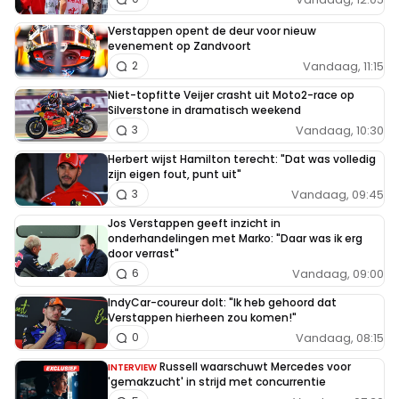
Verstappen opent de deur voor nieuw
evenement op Zandvoort
Vandaag, 11:15
2
Niet-topfitte Veijer crasht uit Moto2-race op
Silverstone in dramatisch weekend
Vandaag, 10:30
3
Herbert wijst Hamilton terecht: "Dat was volledig
zijn eigen fout, punt uit"
Vandaag, 09:45
3
Jos Verstappen geeft inzicht in
onderhandelingen met Marko: "Daar was ik erg
door verrast"
Vandaag, 09:00
6
IndyCar-coureur dolt: "Ik heb gehoord dat
Verstappen hierheen zou komen!"
Vandaag, 08:15
0
Russell waarschuwt Mercedes voor
INTERVIEW
'gemakzucht' in strijd met concurrentie