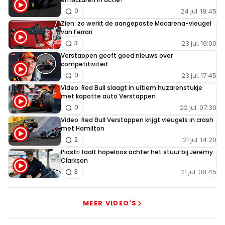
24 jul. 18:45
0
Zien: zo werkt de aangepaste Macarena-vleugel
van Ferrari
23 jul. 19:00
3
Verstappen geeft goed nieuws over
competitiviteit
23 jul. 17:45
0
Video: Red Bull slaagt in ultiem huzarenstukje
met kapotte auto Verstappen
22 jul. 07:30
0
Video: Red Bull Verstappen krijgt vleugels in crash
met Hamilton
21 jul. 14:20
2
Piastri faalt hopeloos achter het stuur bij Jeremy
Clarkson
21 jul. 08:45
3
MEER VIDEO'S