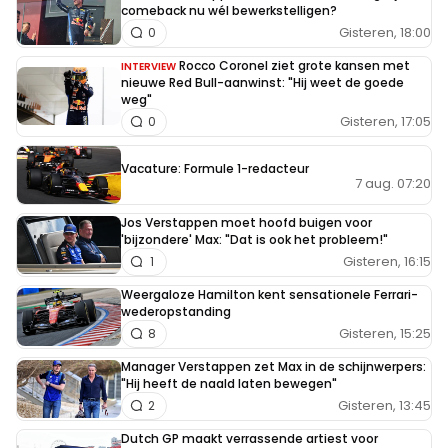
comeback nu wél bewerkstelligen?
Gisteren, 18:00
0
Rocco Coronel ziet grote kansen met
INTERVIEW
nieuwe Red Bull-aanwinst: "Hij weet de goede
weg"
Gisteren, 17:05
0
Vacature: Formule 1-redacteur
7 aug. 07:20
Jos Verstappen moet hoofd buigen voor
'bijzondere' Max: "Dat is ook het probleem!"
Gisteren, 16:15
1
Weergaloze Hamilton kent sensationele Ferrari-
wederopstanding
Gisteren, 15:25
8
Manager Verstappen zet Max in de schijnwerpers:
"Hij heeft de naald laten bewegen"
Gisteren, 13:45
2
Dutch GP maakt verrassende artiest voor