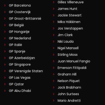
Gilles Villeneuve
GP Barcelona
James Hunt
GP Oostenrijk
Jackie Stewart
GP Groot-Brittannië
Mika Häkkinen
GP België
Jos Verstappen
GP Hongarije
Jim Clark
GP Nederland
Niki Lauda
GP Italië
Nigel Mansell
GP Spanje
Stirling Moss
GP Azerbeidzjan
Juan Manuel Fangio
GP Singapore
Emerson Fittipaldi
GP Verenigde Staten
Graham Hill
GP Las Vegas
Nelson Piquet
GP Qatar
Jack Brabham
GP Abu Dhabi
John Surtees
Mario Andretti