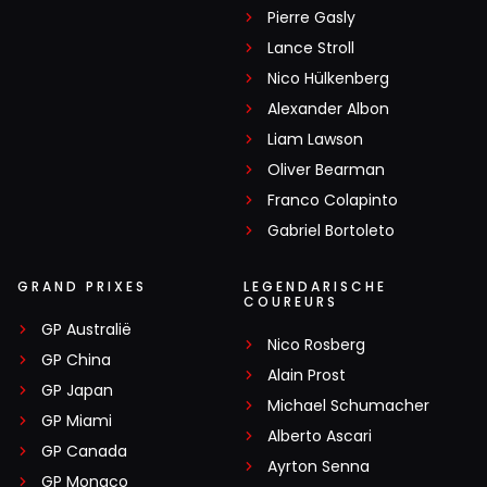
Pierre Gasly
Lance Stroll
Nico Hülkenberg
Alexander Albon
Liam Lawson
Oliver Bearman
Franco Colapinto
Gabriel Bortoleto
GRAND PRIXES
LEGENDARISCHE
COUREURS
GP Australië
Nico Rosberg
GP China
Alain Prost
GP Japan
Michael Schumacher
GP Miami
Alberto Ascari
GP Canada
Ayrton Senna
GP Monaco