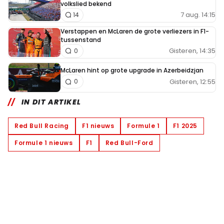
volkslied bekend
7 aug. 14:15
14
Verstappen en McLaren de grote verliezers in F1-
tussenstand
Gisteren, 14:35
0
McLaren hint op grote upgrade in Azerbeidzjan
Gisteren, 12:55
0
IN DIT ARTIKEL
Red Bull Racing
F1 nieuws
Formule 1
F1 2025
Formule 1 nieuws
F1
Red Bull-Ford