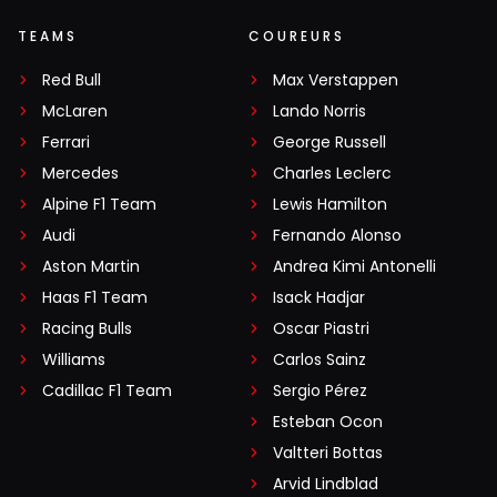
TEAMS
COUREURS
Red Bull
Max Verstappen
McLaren
Lando Norris
Ferrari
George Russell
Mercedes
Charles Leclerc
Alpine F1 Team
Lewis Hamilton
Audi
Fernando Alonso
Aston Martin
Andrea Kimi Antonelli
Haas F1 Team
Isack Hadjar
Racing Bulls
Oscar Piastri
Williams
Carlos Sainz
Cadillac F1 Team
Sergio Pérez
Esteban Ocon
Valtteri Bottas
Arvid Lindblad