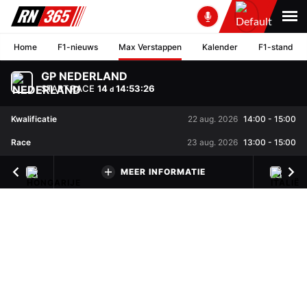
Home
F1-nieuws
Max Verstappen
Kalender
F1-stand
GP NEDERLAND
START RACE
14
14
:
53
:
25
d
Kwalificatie
22 aug. 2026
14:00
-
15:00
Race
23 aug. 2026
13:00
-
15:00
MEER INFORMATIE