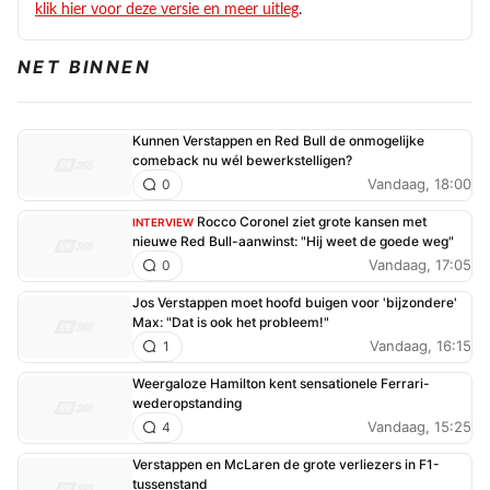
klik hier voor deze versie en meer uitleg
.
ontsnapt dit aan je aandacht?
NET BINNEN
Kunnen Verstappen en Red Bull de onmogelijke
comeback nu wél bewerkstelligen?
Vandaag, 18:00
0
Rocco Coronel ziet grote kansen met
INTERVIEW
nieuwe Red Bull-aanwinst: "Hij weet de goede weg"
Vandaag, 17:05
0
Jos Verstappen moet hoofd buigen voor 'bijzondere'
Max: "Dat is ook het probleem!"
Vandaag, 16:15
1
Weergaloze Hamilton kent sensationele Ferrari-
wederopstanding
Vandaag, 15:25
4
Verstappen en McLaren de grote verliezers in F1-
tussenstand