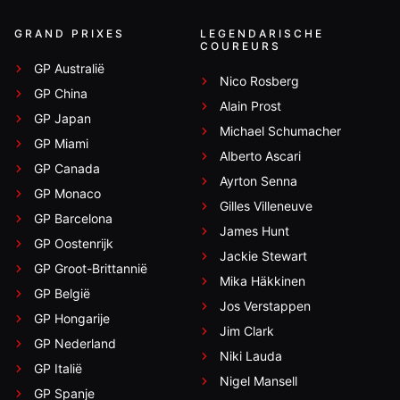
GRAND PRIXES
LEGENDARISCHE
COUREURS
GP Australië
Nico Rosberg
GP China
Alain Prost
GP Japan
Michael Schumacher
GP Miami
Alberto Ascari
GP Canada
Ayrton Senna
GP Monaco
Gilles Villeneuve
GP Barcelona
James Hunt
GP Oostenrijk
Jackie Stewart
GP Groot-Brittannië
Mika Häkkinen
GP België
Jos Verstappen
GP Hongarije
Jim Clark
GP Nederland
Niki Lauda
GP Italië
Nigel Mansell
GP Spanje