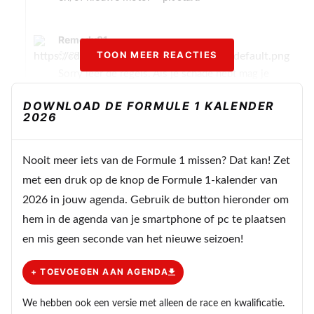
Remedy81
TOON MEER REACTIES
29 november 2025 16:23
Sorry leer de regels. Als je schade hebt mag je
onderdelen vervangen voor exact hetzelfde
DOWNLOAD DE FORMULE 1 KALENDER
onderdeel. Dus starten uit de pits is nooit een
2026
mogelijkheid geweest… stop te lullen als je de regels
niet kent…
Nooit meer iets van de Formule 1 missen? Dat kan! Zet
met een druk op de knop de Formule 1-kalender van
Dit bericht is aangepast op:
29-11
2026 in jouw agenda. Gebruik de button hieronder om
hem in de agenda van je smartphone of pc te plaatsen
Miels
en mis geen seconde van het nieuwe seizoen!
29 november 2025 13:42
“ Bij McLaren heeft men, net zoals bij Red Bull, de vloer
+ TOEVOEGEN AAN AGENDA
van Lando Norris vervangen en ook dat blijft zonder
We hebben ook een versie met alleen de race en kwalificatie.
gevolgen.” Jobek@live.nl lezen we even mee? Of