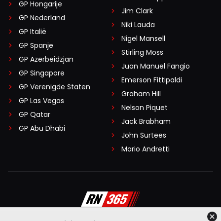
GP Hongarije
Jim Clark
GP Nederland
Niki Lauda
GP Italië
Nigel Mansell
GP Spanje
Stirling Moss
GP Azerbeidzjan
Juan Manuel Fangio
GP Singapore
Emerson Fittipaldi
GP Verenigde Staten
Graham Hill
GP Las Vegas
Nelson Piquet
GP Qatar
Jack Brabham
GP Abu Dhabi
John Surtees
Mario Andretti