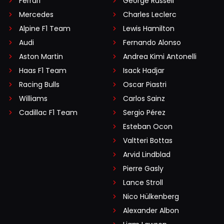
Ferrari
George Russell
Mercedes
Charles Leclerc
Alpine F1 Team
Lewis Hamilton
Audi
Fernando Alonso
Aston Martin
Andrea Kimi Antonelli
Haas F1 Team
Isack Hadjar
Racing Bulls
Oscar Piastri
Williams
Carlos Sainz
Cadillac F1 Team
Sergio Pérez
Esteban Ocon
Valtteri Bottas
Arvid Lindblad
Pierre Gasly
Lance Stroll
Nico Hülkenberg
Alexander Albon