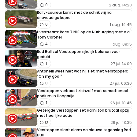
2 aug. 14:20
0
Rally-coureur komt met de schrik vrij na
drievoudige koprol
1 aug. 14:45
0
Livestream: Race 7 NLS op de Nürburgring met o.a.
Tom Coronel
1 aug. 09:15
4
Red Bull zal Verstappen rijkelijk belonen voor
geduld
27 jul. 14:00
1
Antonelli weet niet wat hij ziet met Verstappen:
"Oh my god!"
27 jul. 06:30
8
Verstappen verbaast zichzelf met sensationeel
podium in Hongarije
26 jul. 18:45
1
Getergde Verstappen zet Hamilton brutaal opzij
met heerlijke actie
26 jul. 13:35
13
Verstappen slaat alarm na nieuwe tegenslag Red
Bull