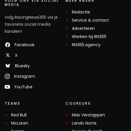
VOLG ONS VIA SOCIAL
MEER RN365
MEDIA
Redactie
Volg RacingNews365 via je
Service & contact
favoriete social media
Adverteren
kanalen!
Werken bij RN365
Facebook
RN365.agency
X
Bluesky
Instagram
YouTube
TEAMS
COUREURS
Red Bull
Max Verstappen
McLaren
Lando Norris