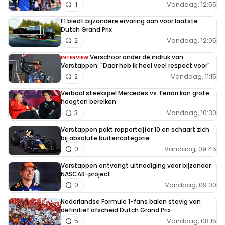
Vandaag, 12:55
1
F1 biedt bijzondere ervaring aan voor laatste
Dutch Grand Prix
Vandaag, 12:05
2
Verschoor onder de indruk van
INTERVIEW
Verstappen: "Daar heb ik heel veel respect voor"
Vandaag, 11:15
2
Verbaal steekspel Mercedes vs. Ferrari kan grote
hoogten bereiken
Vandaag, 10:30
3
Verstappen pakt rapportcijfer 10 en schaart zich
bij absolute buitencategorie
Vandaag, 09:45
0
Verstappen ontvangt uitnodiging voor bijzonder
NASCAR-project
Vandaag, 09:00
0
Nederlandse Formule 1-fans balen stevig van
definitief afscheid Dutch Grand Prix
Vandaag, 08:15
5