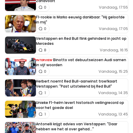
Zandvoort
Vandaag, 17:55
0
F1-rookie is Marko eeuwig dankbaar: "Hij geloofde
in mij"
Vandaag, 17:05
0
Verstappen en Red Bull flink gehinderd in jacht op
Mercedes
Vandaag, 16:15
8
Binotto vat debuutseizoen Audi samen
INTERVIEW
in vijf woorden
Vandaag, 15:25
0
Herbert noemt Red Bull-aanwinst troefkaart
Verstappen: "Past uitstekend bij Red Bull"
Vandaag, 14:35
1
Unieke F1-helm levert historisch veilingrecord op
voor het goede doel
Vandaag, 13:45
1
Antonelli krijgt advies van Verstappen: "Daar
hebben we het al over gehad..."