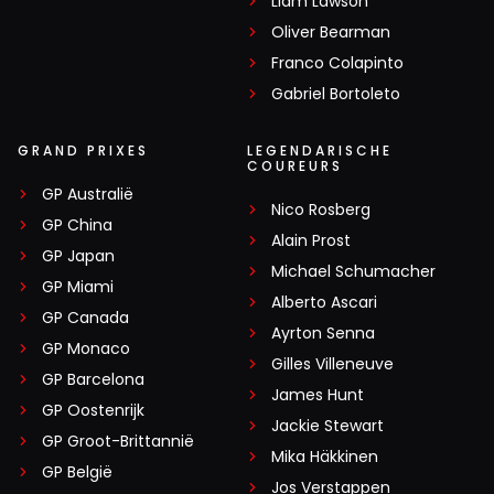
Liam Lawson
Oliver Bearman
Franco Colapinto
Gabriel Bortoleto
GRAND PRIXES
LEGENDARISCHE
COUREURS
GP Australië
Nico Rosberg
GP China
Alain Prost
GP Japan
Michael Schumacher
GP Miami
Alberto Ascari
GP Canada
Ayrton Senna
GP Monaco
Gilles Villeneuve
GP Barcelona
James Hunt
GP Oostenrijk
Jackie Stewart
GP Groot-Brittannië
Mika Häkkinen
GP België
Jos Verstappen