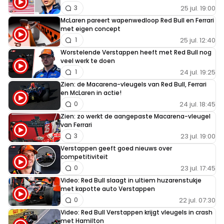
25 jul. 19:00
3
McLaren pareert wapenwedloop Red Bull en Ferrari
met eigen concept
25 jul. 12:40
1
Worstelende Verstappen heeft met Red Bull nog
veel werk te doen
24 jul. 19:25
1
Zien: de Macarena-vleugels van Red Bull, Ferrari
en McLaren in actie!
24 jul. 18:45
0
Zien: zo werkt de aangepaste Macarena-vleugel
van Ferrari
23 jul. 19:00
3
Verstappen geeft goed nieuws over
competitiviteit
23 jul. 17:45
0
Video: Red Bull slaagt in ultiem huzarenstukje
met kapotte auto Verstappen
22 jul. 07:30
0
Video: Red Bull Verstappen krijgt vleugels in crash
met Hamilton