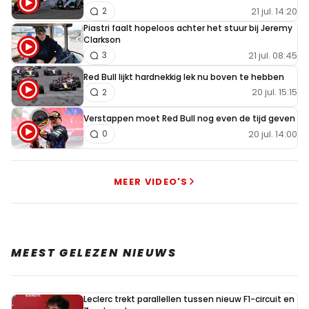
21 jul. 14:20
2
Piastri faalt hopeloos achter het stuur bij Jeremy
Clarkson
21 jul. 08:45
3
Red Bull lijkt hardnekkig lek nu boven te hebben
20 jul. 15:15
2
Verstappen moet Red Bull nog even de tijd geven
20 jul. 14:00
0
MEER VIDEO'S
MEEST GELEZEN NIEUWS
Leclerc trekt parallellen tussen nieuw F1-circuit en