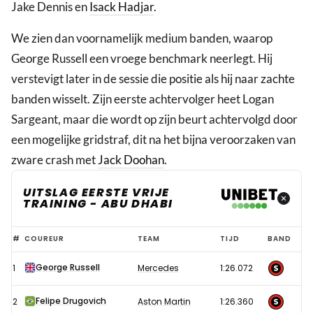
Jake Dennis en
Isack Hadjar
.
We zien dan voornamelijk medium banden, waarop
George Russell een vroege benchmark neerlegt. Hij
verstevigt later in de sessie die positie als hij naar zachte
banden wisselt. Zijn eerste achtervolger heet Logan
Sargeant, maar die wordt op zijn beurt achtervolgd door
een mogelijke gridstraf, dit na het bijna veroorzaken van
zware crash met
Jack Doohan
.
UITSLAG EERSTE VRIJE
TRAINING - ABU DHABI
Russell
#
COUREUR
TEAM
TIJD
BAND
snelste
George Russell
1
Mercedes
1:26.072
in
eerste
Felipe Drugovich
2
Aston Martin
1:26.360