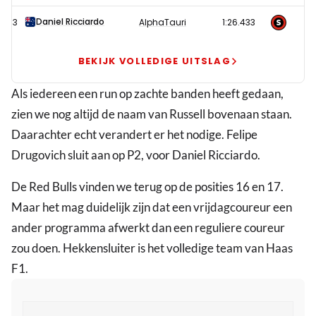
training
Abu
Daniel Ricciardo
3
AlphaTauri
1:26.433
Dhabi
bij
BEKIJK VOLLEDIGE UITSLAG
afwezigheid
Als iedereen een run op zachte banden heeft gedaan,
Verstappen
zien we nog altijd de naam van Russell bovenaan staan.
Daarachter echt verandert er het nodige. Felipe
Drugovich sluit aan op P2, voor Daniel Ricciardo.
De Red Bulls vinden we terug op de posities 16 en 17.
Maar het mag duidelijk zijn dat een vrijdagcoureur een
ander programma afwerkt dan een reguliere coureur
zou doen. Hekkensluiter is het volledige team van Haas
F1.