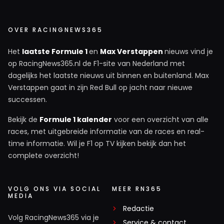
OVER RACINGNEWS365
Het
laatste Formule 1
en
Max Verstappen
nieuws vind je
op RacingNews365.nl de F1-site van Nederland met
dagelijks het laatste nieuws uit binnen en buitenland. Max
Verstappen gaat in zijn Red Bull op jacht naar nieuwe
successen.
Bekijk de
Formule 1 kalender
voor een overzicht van alle
races, met uitgebreide informatie van de races en real-
time informatie. Wil je F1 op TV kijken bekijk dan het
complete overzicht!
VOLG ONS VIA SOCIAL
MEER RN365
MEDIA
Redactie
Volg RacingNews365 via je
Service & contact