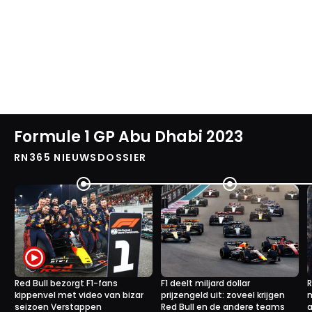
Formule 1 GP Abu Dhabi 2023
RN365 NIEUWSDOSSIER
Red Bull bezorgt F1-fans
F1 deelt miljard dollar
R
kippenvel met video van bizar
prijzengeld uit: zoveel krijgen
seizoen Verstappen
Red Bull en de andere teams
a