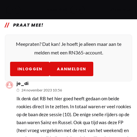
2
11
4 dec. 15:46
27 nov. 19:00
PRAAT MEE!
Meepraten? Dat kan! Je hoeft je alleen maar aan te
melden met een RN365-account.
INLOGGEN
AANMELDEN
je_di
24 november 2023 10:56
Ik denk dat RB het hier goed heeft gedaan om beide
rookies direct in te zetten. In totaal waren er veel rookies
op de baan deze sessie (10). De enige snelle rijders op de
baan waren Sainz en Russel. Ook qua tijd was deze FP
(heel vroeg vergeleken met de rest van het weekend) en