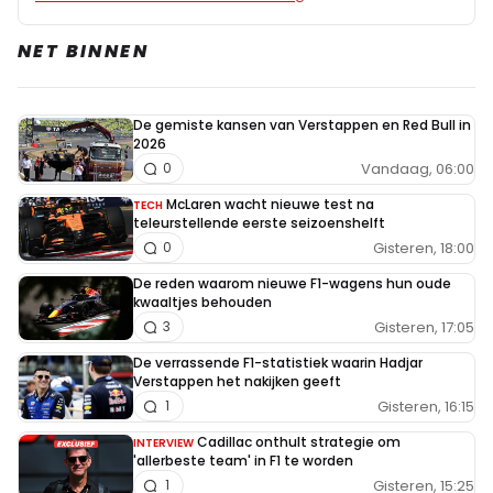
NET BINNEN
De gemiste kansen van Verstappen en Red Bull in
2026
Vandaag, 06:00
0
McLaren wacht nieuwe test na
TECH
teleurstellende eerste seizoenshelft
Gisteren, 18:00
0
De reden waarom nieuwe F1-wagens hun oude
kwaaltjes behouden
Gisteren, 17:05
3
De verrassende F1-statistiek waarin Hadjar
Verstappen het nakijken geeft
Gisteren, 16:15
1
Cadillac onthult strategie om
INTERVIEW
'allerbeste team' in F1 te worden
Gisteren, 15:25
1