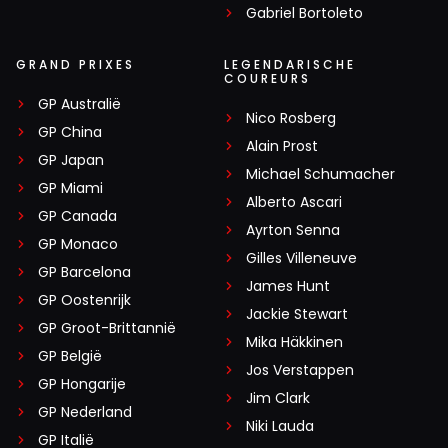
Gabriel Bortoleto
GRAND PRIXES
LEGENDARISCHE
COUREURS
GP Australië
Nico Rosberg
GP China
Alain Prost
GP Japan
Michael Schumacher
GP Miami
Alberto Ascari
GP Canada
Ayrton Senna
GP Monaco
Gilles Villeneuve
GP Barcelona
James Hunt
GP Oostenrijk
Jackie Stewart
GP Groot-Brittannië
Mika Häkkinen
GP België
Jos Verstappen
GP Hongarije
Jim Clark
GP Nederland
Niki Lauda
GP Italië