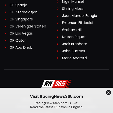
Nigel Mansell
GP Spanje
Stirling Moss
GP Azerbeidzjan
Juan Manuel Fangio
GP Singapore
Emerson Fittipaldi
GP Verenigde Staten
Graham Hill
GP Las Vegas
Nelson Piquet
GP Qatar
Jack Brabham
GP Abu Dhabi
John Surtees
Mario Andretti
Visit RacingNews365.com
Disclaimer
Algemene voorwaarden
RacingNews365.com is live!
Privacy Policy
Created by On Your Marks
Read the latest F1 news in English.