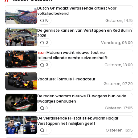
Dutch GP maakt verrassende artiest voor
volkslied bekend
Gisteren, 14:15
16
De gemiste kansen van Verstappen en Red Bull in
2026
Vandaag, 06:00
0
McLaren wacht nieuwe test na
TECH
teleurstellende eerste seizoenshelft
Gisteren, 18:00
0
Vacature: Formule 1-redacteur
Gisteren, 07:20
De reden waarom nieuwe F1-wagens hun oude
kwaaltjes behouden
Gisteren, 17:05
3
De verrassende F1-statistiek waarin Hadjar
Verstappen het nakijken geeft
Gisteren, 16:15
1