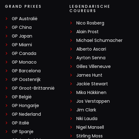
GRAND PRIXES
LEGENDARISCHE
COUREURS
GP Australië
Nico Rosberg
GP China
Alain Prost
GP Japan
Michael Schumacher
GP Miami
Alberto Ascari
GP Canada
Ayrton Senna
GP Monaco
Gilles Villeneuve
GP Barcelona
James Hunt
GP Oostenrijk
Jackie Stewart
GP Groot-Brittannië
Mika Häkkinen
GP België
Jos Verstappen
GP Hongarije
Jim Clark
GP Nederland
Niki Lauda
GP Italië
Nigel Mansell
GP Spanje
Stirling Moss