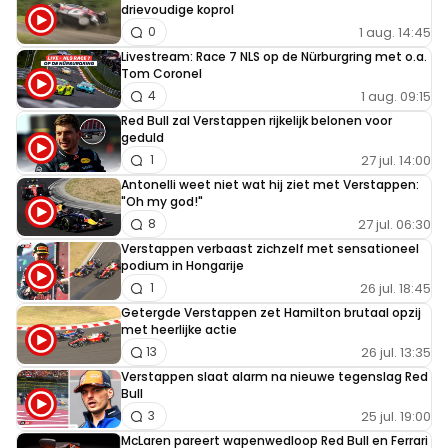
drievoudige koprol
1 aug. 14:45
0
Livestream: Race 7 NLS op de Nürburgring met o.a.
Tom Coronel
1 aug. 09:15
4
Red Bull zal Verstappen rijkelijk belonen voor
geduld
27 jul. 14:00
1
Antonelli weet niet wat hij ziet met Verstappen:
"Oh my god!"
27 jul. 06:30
8
Verstappen verbaast zichzelf met sensationeel
podium in Hongarije
26 jul. 18:45
1
Getergde Verstappen zet Hamilton brutaal opzij
met heerlijke actie
26 jul. 13:35
13
Verstappen slaat alarm na nieuwe tegenslag Red
Bull
25 jul. 19:00
3
McLaren pareert wapenwedloop Red Bull en Ferrari