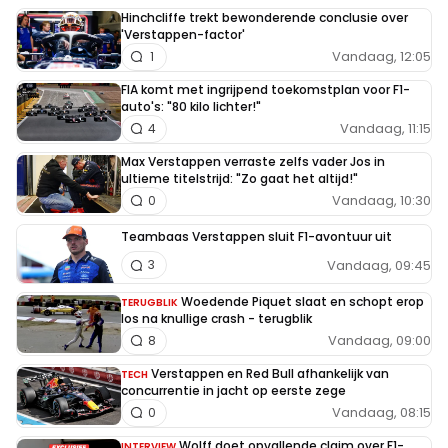
Hinchcliffe trekt bewonderende conclusie over
'Verstappen-factor'
Vandaag, 12:05
1
FIA komt met ingrijpend toekomstplan voor F1-
auto's: "80 kilo lichter!"
Vandaag, 11:15
4
Max Verstappen verraste zelfs vader Jos in
ultieme titelstrijd: "Zo gaat het altijd!"
Vandaag, 10:30
0
Teambaas Verstappen sluit F1-avontuur uit
Vandaag, 09:45
3
Woedende Piquet slaat en schopt erop
TERUGBLIK
los na knullige crash - terugblik
Vandaag, 09:00
8
Verstappen en Red Bull afhankelijk van
TECH
concurrentie in jacht op eerste zege
Vandaag, 08:15
0
Wolff doet opvallende claim over F1-
INTERVIEW