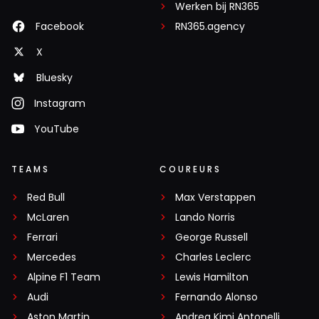
Werken bij RN365
Facebook
RN365.agency
X
Bluesky
Instagram
YouTube
TEAMS
COUREURS
Red Bull
Max Verstappen
McLaren
Lando Norris
Ferrari
George Russell
Mercedes
Charles Leclerc
Alpine F1 Team
Lewis Hamilton
Audi
Fernando Alonso
Aston Martin
Andrea Kimi Antonelli