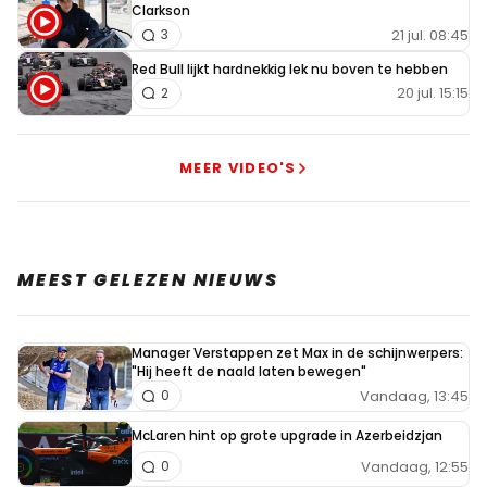
Clarkson
21 jul. 08:45
3
Red Bull lijkt hardnekkig lek nu boven te hebben
20 jul. 15:15
2
MEER VIDEO'S
MEEST GELEZEN NIEUWS
Manager Verstappen zet Max in de schijnwerpers:
"Hij heeft de naald laten bewegen"
Vandaag, 13:45
0
McLaren hint op grote upgrade in Azerbeidzjan
Vandaag, 12:55
0