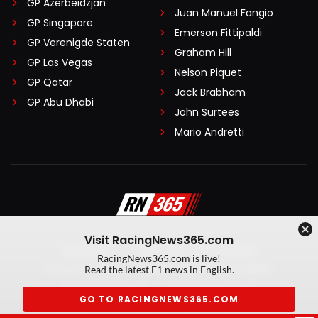
GP Azerbeidzjan
Juan Manuel Fangio
GP Singapore
Emerson Fittipaldi
GP Verenigde Staten
Graham Hill
GP Las Vegas
Nelson Piquet
GP Qatar
Jack Brabham
GP Abu Dhabi
John Surtees
Mario Andretti
Visit RacingNews365.com
Disclaimer
Algemene voorwaarden
RacingNews365.com is live!
Privacy Policy
Created by On Your Marks
Read the latest F1 news in English.
Privacy manager
Kansspeluitingen
GO TO RACINGNEWS365.COM