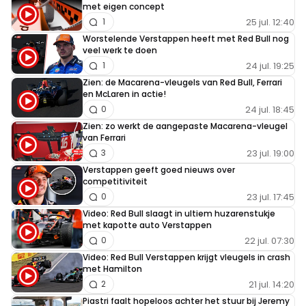
met eigen concept
25 jul. 12:40
1
Worstelende Verstappen heeft met Red Bull nog
veel werk te doen
24 jul. 19:25
1
Zien: de Macarena-vleugels van Red Bull, Ferrari
en McLaren in actie!
24 jul. 18:45
0
Zien: zo werkt de aangepaste Macarena-vleugel
van Ferrari
23 jul. 19:00
3
Verstappen geeft goed nieuws over
competitiviteit
23 jul. 17:45
0
Video: Red Bull slaagt in ultiem huzarenstukje
met kapotte auto Verstappen
22 jul. 07:30
0
Video: Red Bull Verstappen krijgt vleugels in crash
met Hamilton
21 jul. 14:20
2
Piastri faalt hopeloos achter het stuur bij Jeremy