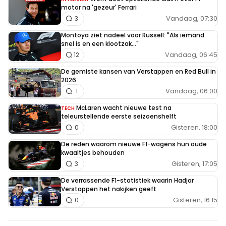
motor na 'gezeur' Ferrari
Vandaag, 07:30
3
Montoya ziet nadeel voor Russell: "Als iemand
snel is en een klootzak..."
Vandaag, 06:45
12
De gemiste kansen van Verstappen en Red Bull in
2026
Vandaag, 06:00
1
McLaren wacht nieuwe test na
TECH
teleurstellende eerste seizoenshelft
Gisteren, 18:00
0
De reden waarom nieuwe F1-wagens hun oude
kwaaltjes behouden
Gisteren, 17:05
3
De verrassende F1-statistiek waarin Hadjar
Verstappen het nakijken geeft
Gisteren, 16:15
0