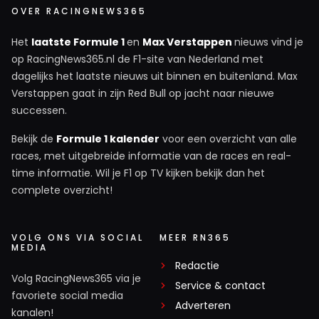
OVER RACINGNEWS365
Het
laatste Formule 1
en
Max Verstappen
nieuws vind je
op RacingNews365.nl de F1-site van Nederland met
dagelijks het laatste nieuws uit binnen en buitenland. Max
Verstappen gaat in zijn Red Bull op jacht naar nieuwe
successen.
Bekijk de
Formule 1 kalender
voor een overzicht van alle
races, met uitgebreide informatie van de races en real-
time informatie. Wil je F1 op TV kijken bekijk dan het
complete overzicht!
VOLG ONS VIA SOCIAL
MEER RN365
MEDIA
Redactie
Volg RacingNews365 via je
Service & contact
favoriete social media
Adverteren
kanalen!