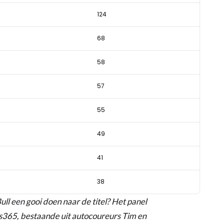
124
68
58
57
55
49
41
38
l een gooi doen naar de titel? Het panel
365, bestaande uit autocoureurs Tim en