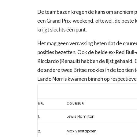
De teambazen kregen de kans om anoniem punt
een Grand Prix-weekend, oftewel, de beste kr
krijgt slechts één punt.
Het mag geen verrassing heten dat de coureu
posities bezetten. Ook de beide ex-Red Bull
Ricciardo (Renault) hebben de lijst gehaald.
de andere twee Britse rookies in de top tien 
Lando Norris kwamen binnen op respectieveli
Teambazen
NR.
COUREUR
verkiezen
1.
Lewis Hamilton
niet
Verstappen
2.
Max Verstappen
maar