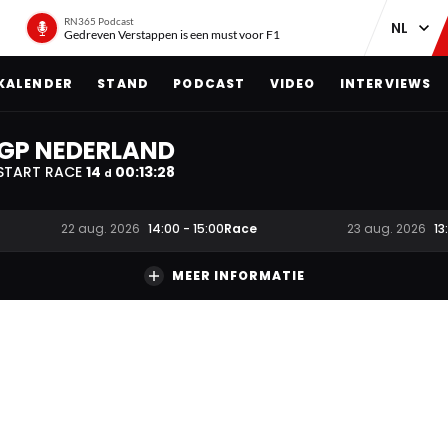
RN365 Podcast
Gedreven Verstappen is een must voor F1
KALENDER
STAND
PODCAST
VIDEO
INTERVIEWS
GP NEDERLAND
START RACE
14
00
:
13
:
28
d
Race
22 aug. 2026
14:00
-
15:00
23 aug. 2026
13
MEER INFORMATIE