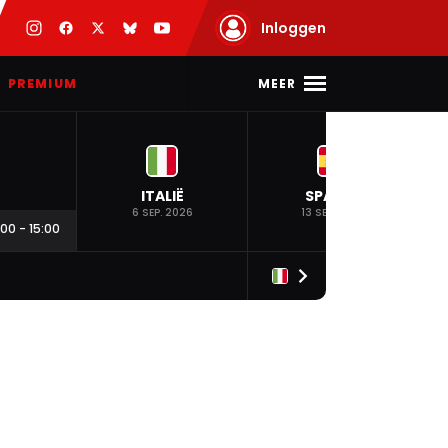
Inloggen
MEER
PREMIUM
ITALIË
SPANJE
6 SEP. 2026
13 SEP. 2026
:00
-
15:00