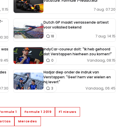
Vacature: Formule 1-redacteur
7 aug. 07:20
11:15
2-
Dutch GP maakt verrassende artiest
voor volkslied bekend
7 aug. 14:15
18
10:30
t was
IndyCar-coureur dolt: "Ik heb gehoord
dat Verstappen hierheen zou komen!"
9:45
Vandaag, 08:15
0
edes
Hadjar diep onder de indruk van
Verstappen: "Geef hem vier wielen en
hij levert"
7:30
Vandaag, 06:45
3
Formule 1
Formule 1 2019
F1 nieuws
Bottas
Mercedes