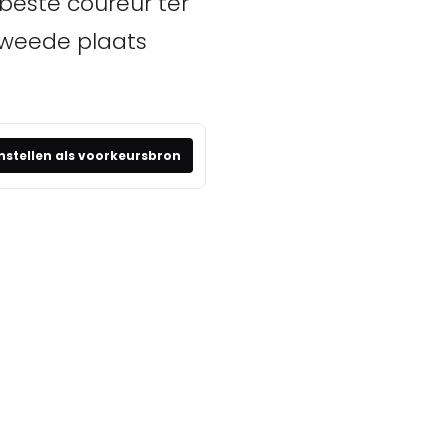
beste coureur ter
tweede plaats
nstellen als voorkeursbron