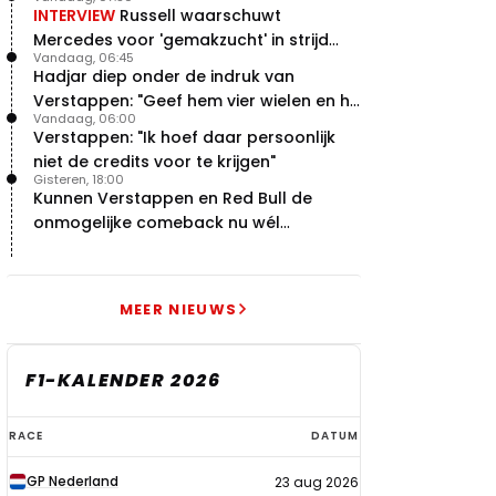
INTERVIEW
Russell waarschuwt
Mercedes voor 'gemakzucht' in strijd
Vandaag, 06:45
met concurrentie
Hadjar diep onder de indruk van
Verstappen: "Geef hem vier wielen en hij
Vandaag, 06:00
levert"
Verstappen: "Ik hoef daar persoonlijk
niet de credits voor te krijgen"
Gisteren, 18:00
Kunnen Verstappen en Red Bull de
onmogelijke comeback nu wél
bewerkstelligen?
MEER NIEUWS
F1-KALENDER 2026
F1-
RACE
DATUM
kalender
GP Nederland
23 aug 2026
2026