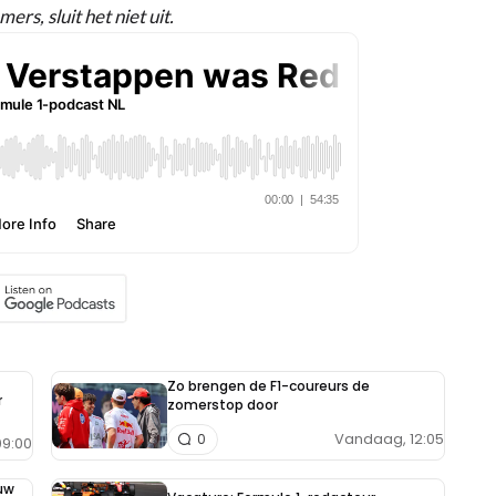
s, sluit het niet uit.
Zo brengen de F1-coureurs de
r
zomerstop door
Vandaag, 12:05
0
9:00
uw