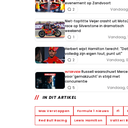
evenement op Zandvoort
Vandaag, 
2
Niet-topfitte Veijer crasht uit Moto
race op Silverstone in dramatisch
weekend
Vandaag, 
1
Herbert wijst Hamilton terecht: "Da
volledig zijn eigen fout, punt uit"
Vandaag, 0
2
Russell waarschuwt Merc
INTERVIEW
voor 'gemakzucht' in strijd met
concurrentie
Vandaag, 0
5
IN DIT ARTIKEL
Max Verstappen
Formule 1 nieuws
F1
Red Bull Racing
Lewis Hamilton
Valtteri 