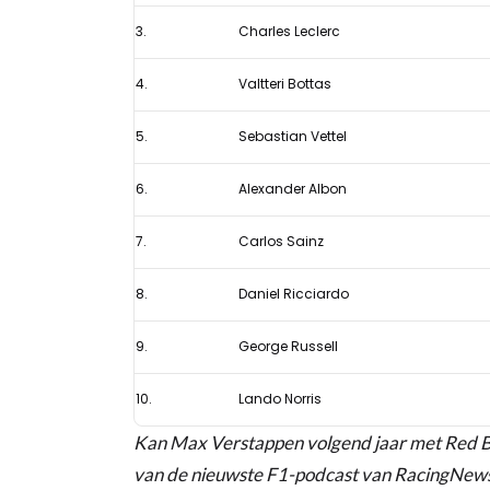
Hamilton
3.
Charles Leclerc
als
4.
Valtteri Bottas
beste
F1-
5.
Sebastian Vettel
coureur
6.
Alexander Albon
7.
Carlos Sainz
8.
Daniel Ricciardo
9.
George Russell
10.
Lando Norris
Kan Max Verstappen volgend jaar met Red Bul
van de nieuwste F1-podcast van RacingNews