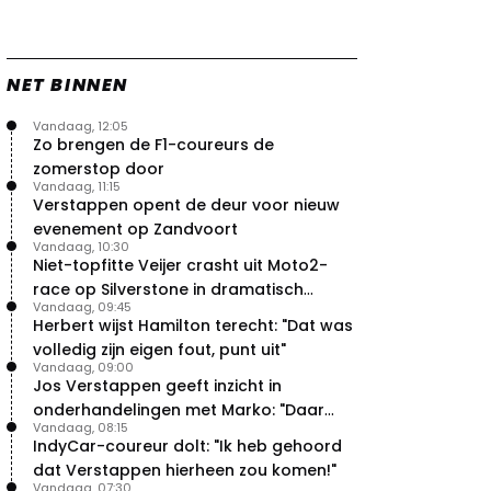
NET BINNEN
Vandaag, 12:05
Zo brengen de F1-coureurs de
zomerstop door
Vandaag, 11:15
Verstappen opent de deur voor nieuw
evenement op Zandvoort
Vandaag, 10:30
Niet-topfitte Veijer crasht uit Moto2-
race op Silverstone in dramatisch
Vandaag, 09:45
weekend
Herbert wijst Hamilton terecht: "Dat was
volledig zijn eigen fout, punt uit"
Vandaag, 09:00
Jos Verstappen geeft inzicht in
onderhandelingen met Marko: "Daar
Vandaag, 08:15
was ik erg door verrast"
IndyCar-coureur dolt: "Ik heb gehoord
dat Verstappen hierheen zou komen!"
Vandaag, 07:30