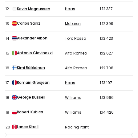
12
Kevin Magnussen
Haas
1:12.337
Carlos Sainz
13
McLaren
1:12.399
Alexander Albon
14
Toro Rosso
1:12.423
Antonio Giovinazzi
15
Alfa Romeo
1:12.627
Kimi Räikkönen
16
Alfa Romeo
1:12.708
Romain Grosjean
17
Haas
1:13.197
George Russell
18
Williams
1:13.966
Robert Kubica
19
Williams
1:14.426
Lance Stroll
20
Racing Point