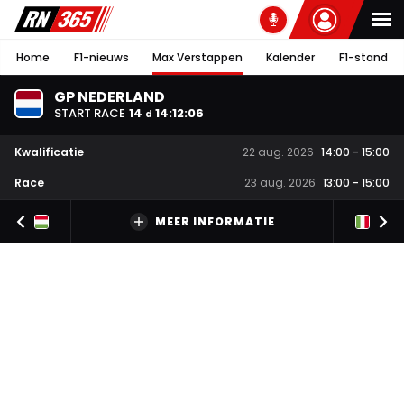
Home
F1-nieuws
Max Verstappen
Kalender
F1-stand
GP NEDERLAND
START RACE
14
14
:
12
:
05
d
Kwalificatie
22 aug. 2026
14:00
-
15:00
Race
23 aug. 2026
13:00
-
15:00
MEER INFORMATIE