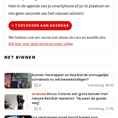
hem in de agenda van je smartphone of pc te plaatsen en
mis geen seconde van het nieuwe seizoen!
+ TOEVOEGEN AAN AGENDA
We hebben ook een versie met alleen de race en kwalificatie.
klik hier voor deze versie en meer uitleg
.
NET BINNEN
Kunnen Verstappen en Red Bull de onmogelijke
comeback nu wél bewerkstelligen?
Vandaag, 18:00
0
Rocco Coronel ziet grote kansen met
INTERVIEW
nieuwe Red Bull-aanwinst: "Hij weet de goede
weg"
Vandaag, 17:05
0
Jos Verstappen moet hoofd buigen voor