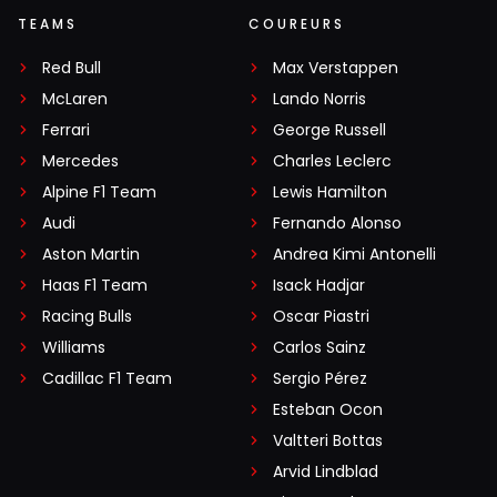
TEAMS
COUREURS
Red Bull
Max Verstappen
McLaren
Lando Norris
Ferrari
George Russell
Mercedes
Charles Leclerc
Alpine F1 Team
Lewis Hamilton
Audi
Fernando Alonso
Aston Martin
Andrea Kimi Antonelli
Haas F1 Team
Isack Hadjar
Racing Bulls
Oscar Piastri
Williams
Carlos Sainz
Cadillac F1 Team
Sergio Pérez
Esteban Ocon
Valtteri Bottas
Arvid Lindblad