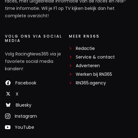
races, met uitgebreide informatie van de races en real-
time informatie. Wil je F1 op TV kijken bekijk dan het
complete overzicht!
VOLG ONS VIA SOCIAL
MEER RN365
MEDIA
Redactie
Volg RacingNews365 via je
Service & contact
favoriete social media
Adverteren
kanalen!
Werken bij RN365
Facebook
RN365.agency
X
Bluesky
Instagram
YouTube