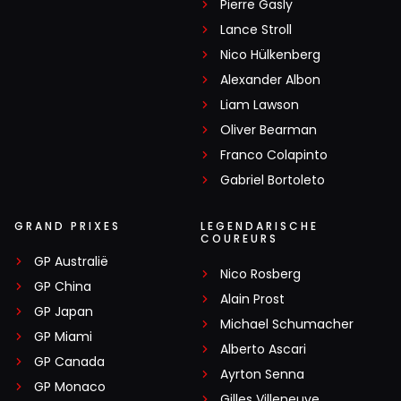
Pierre Gasly
Lance Stroll
Nico Hülkenberg
Alexander Albon
Liam Lawson
Oliver Bearman
Franco Colapinto
Gabriel Bortoleto
GRAND PRIXES
LEGENDARISCHE
COUREURS
GP Australië
Nico Rosberg
GP China
Alain Prost
GP Japan
Michael Schumacher
GP Miami
Alberto Ascari
GP Canada
Ayrton Senna
GP Monaco
Gilles Villeneuve