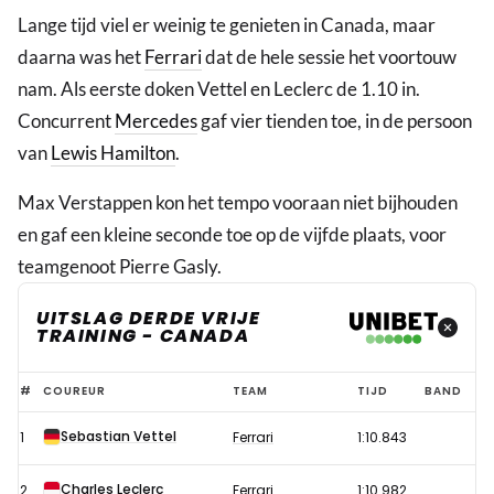
Lange tijd viel er weinig te genieten in Canada, maar
daarna was het
Ferrari
dat de hele sessie het voortouw
nam. Als eerste doken Vettel en Leclerc de 1.10 in.
Concurrent
Mercedes
gaf vier tienden toe, in de persoon
van
Lewis Hamilton
.
Max Verstappen kon het tempo vooraan niet bijhouden
en gaf een kleine seconde toe op de vijfde plaats, voor
teamgenoot Pierre Gasly.
UITSLAG DERDE VRIJE
TRAINING - CANADA
Uitslag
#
COUREUR
TEAM
TIJD
BAND
derde
Sebastian Vettel
1
Ferrari
1:10.843
vrije
training
Charles Leclerc
2
Ferrari
1:10.982