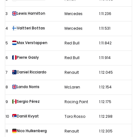
Formule
1
Lewis Hamilton
3
Mercedes
1:11.236
GP
Valtteri Bottas
4
Mercedes
1:11.531
Canada
2019
Max Verstappen
5
Red Bull
1:11.842
Pierre Gasly
6
Red Bull
1:11.914
Daniel Ricciardo
7
Renault
1:12.045
Lando Norris
8
McLaren
1:12.154
Sergio Pérez
9
Racing Point
1:12.175
Daniil Kvyat
10
Toro Rosso
1:12.298
Nico Hulkenberg
11
Renault
1:12.305