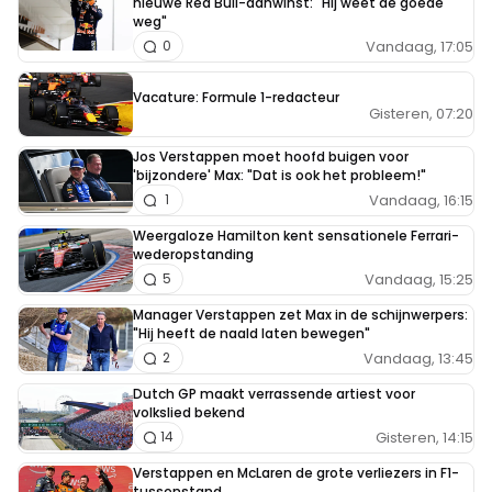
nieuwe Red Bull-aanwinst: "Hij weet de goede
weg"
Vandaag, 17:05
0
Vacature: Formule 1-redacteur
Gisteren, 07:20
Jos Verstappen moet hoofd buigen voor
'bijzondere' Max: "Dat is ook het probleem!"
Vandaag, 16:15
1
Weergaloze Hamilton kent sensationele Ferrari-
wederopstanding
Vandaag, 15:25
5
Manager Verstappen zet Max in de schijnwerpers:
"Hij heeft de naald laten bewegen"
Vandaag, 13:45
2
Dutch GP maakt verrassende artiest voor
volkslied bekend
Gisteren, 14:15
14
Verstappen en McLaren de grote verliezers in F1-
tussenstand