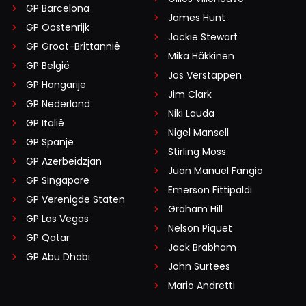
GP Barcelona
James Hunt
GP Oostenrijk
Jackie Stewart
GP Groot-Brittannië
Mika Häkkinen
GP België
Jos Verstappen
GP Hongarije
Jim Clark
GP Nederland
Niki Lauda
GP Italië
Nigel Mansell
GP Spanje
Stirling Moss
GP Azerbeidzjan
Juan Manuel Fangio
GP Singapore
Emerson Fittipaldi
GP Verenigde Staten
Graham Hill
GP Las Vegas
Nelson Piquet
GP Qatar
Jack Brabham
GP Abu Dhabi
John Surtees
Mario Andretti