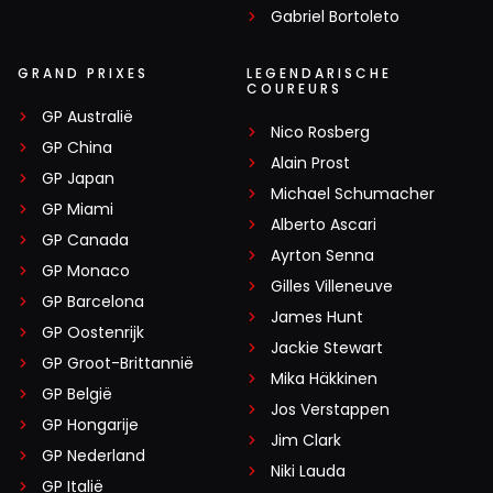
Gabriel Bortoleto
GRAND PRIXES
LEGENDARISCHE
COUREURS
GP Australië
Nico Rosberg
GP China
Alain Prost
GP Japan
Michael Schumacher
GP Miami
Alberto Ascari
GP Canada
Ayrton Senna
GP Monaco
Gilles Villeneuve
GP Barcelona
James Hunt
GP Oostenrijk
Jackie Stewart
GP Groot-Brittannië
Mika Häkkinen
GP België
Jos Verstappen
GP Hongarije
Jim Clark
GP Nederland
Niki Lauda
GP Italië