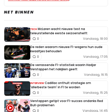
NET BINNEN
McLaren wacht nieuwe test na
TECH
teleurstellende eerste seizoenshelft
Vandaag, 18:00
0
De reden waarom nieuwe F1-wagens hun oude
kwaaltjes behouden
Vandaag, 17:05
0
De verrassende F1-statistiek waarin Hadjar
Verstappen het nakijken geeft
Vandaag, 16:15
0
Cadillac onthult strategie om
INTERVIEW
'allerbeste team' in F1 te worden
Vandaag, 15:25
0
Verstappen getipt voor F1-succes ondanks Red
Bull-problemen
Vandaag, 14:45
0