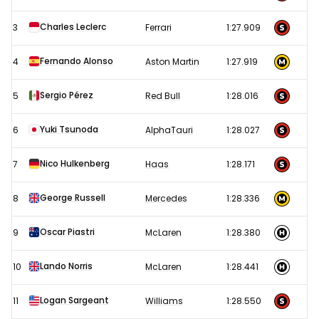
Formule
1
Charles Leclerc
3
Ferrari
1:27.909
GP
Fernando Alonso
4
Aston Martin
1:27.919
Qatar
2023
Sergio Pérez
5
Red Bull
1:28.016
Yuki Tsunoda
6
AlphaTauri
1:28.027
Nico Hulkenberg
7
Haas
1:28.171
George Russell
8
Mercedes
1:28.336
Oscar Piastri
9
McLaren
1:28.380
Lando Norris
10
McLaren
1:28.441
Logan Sargeant
11
Williams
1:28.550