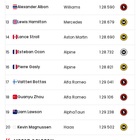
Alexander Albon
12
Williams
1:28.590
Lewis Hamilton
13
Mercedes
1:28.679
Lance Stroll
14
Aston Martin
1:28.690
Esteban Ocon
15
Alpine
1:28.732
Pierre Gasly
16
Alpine
1:28.821
Valtteri Bottas
17
Alfa Romeo
1:29.041
Guanyu Zhou
18
Alfa Romeo
1:29.106
Liam Lawson
19
AlphaTauri
1:29.238
20
Kevin Magnussen
Haas
1:29.502