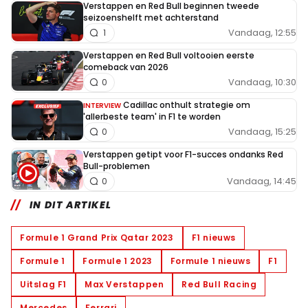
Verstappen en Red Bull beginnen tweede
seizoenshelft met achterstand
Vandaag, 12:55
1
Verstappen en Red Bull voltooien eerste
comeback van 2026
Vandaag, 10:30
0
Cadillac onthult strategie om
INTERVIEW
'allerbeste team' in F1 te worden
Vandaag, 15:25
0
Verstappen getipt voor F1-succes ondanks Red
Bull-problemen
Vandaag, 14:45
0
IN DIT ARTIKEL
Formule 1 Grand Prix Qatar 2023
F1 nieuws
Formule 1
Formule 1 2023
Formule 1 nieuws
F1
Uitslag F1
Max Verstappen
Red Bull Racing
Mercedes
Ferrari