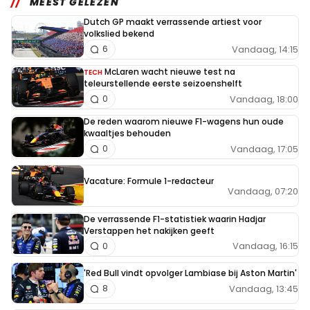
MEEST GELEZEN
Dutch GP maakt verrassende artiest voor
volkslied bekend
Vandaag, 14:15
6
McLaren wacht nieuwe test na
TECH
teleurstellende eerste seizoenshelft
Vandaag, 18:00
0
De reden waarom nieuwe F1-wagens hun oude
kwaaltjes behouden
Vandaag, 17:05
0
Vacature: Formule 1-redacteur
Vandaag, 07:20
De verrassende F1-statistiek waarin Hadjar
Verstappen het nakijken geeft
Vandaag, 16:15
0
'Red Bull vindt opvolger Lambiase bij Aston Martin'
Vandaag, 13:45
8