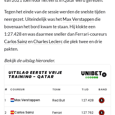
van 2021 toen voor het eerst in Qatar werd gereden.
Tegen het einde van de sessie werden de snelste tijden
neergezet. Uiteindelijk was het
Max Verstappen
die
bovenaan het bord kwam te staan. Hij klokte een
1:27.428 en was daarmee sneller dan Ferrari-coureurs
Carlos Sainz
en
Charles Leclerc
die plek twee en drie
pakten.
Bekijk de uitslag hieronder.
UITSLAG EERSTE VRIJE
TRAINING - QATAR
Uitslag
#
COUREUR
TEAM
TIJD
BAND
eerste
Max Verstappen
1
Red Bull
1:27.428
vrije
training
Carlos Sainz
2
Ferrari
1:27.762