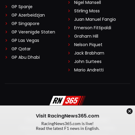
Nigel Mansell
GP Spanje
Stirling Moss
GP Azerbeidzjan
Juan Manuel Fangio
GP Singapore
Emerson Fittipaldi
GP Verenigde Staten
Graham Hill
GP Las Vegas
Nelson Piquet
GP Qatar
Jack Brabham
GP Abu Dhabi
John Surtees
Mario Andretti
Visit RacingNews365.com
Disclaimer
Algemene voorwaarden
RacingNews365.com is live!
Privacy Policy
Created by On Your Marks
Read the latest F1 news in English.