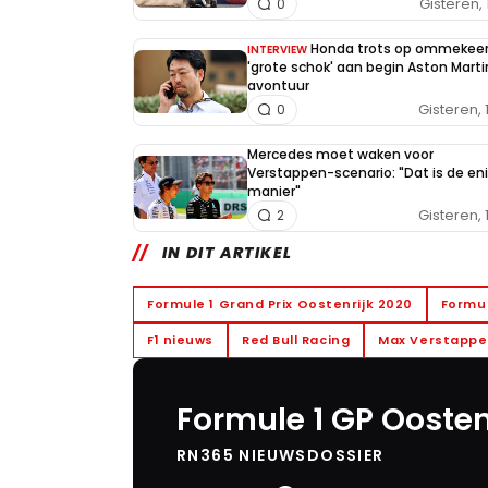
Gisteren, 
0
Honda trots op ommekeer
INTERVIEW
'grote schok' aan begin Aston Marti
avontuur
Gisteren, 
0
Mercedes moet waken voor
Verstappen-scenario: "Dat is de en
manier"
Gisteren, 
2
IN DIT ARTIKEL
Formule 1 Grand Prix Oostenrijk 2020
Formul
F1 nieuws
Red Bull Racing
Max Verstapp
Formule 1 GP Oosten
RN365 NIEUWSDOSSIER