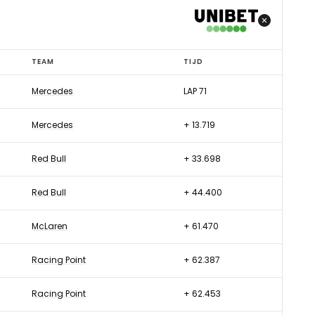
TEAM
TIJD
Mercedes
LAP 71
Mercedes
+ 13.719
Red Bull
+ 33.698
Red Bull
+ 44.400
McLaren
+ 61.470
Racing Point
+ 62.387
Racing Point
+ 62.453