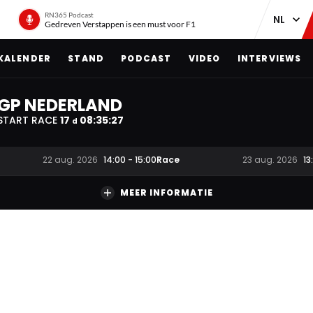
RN365 Podcast
Gedreven Verstappen is een must voor F1
KALENDER
STAND
PODCAST
VIDEO
INTERVIEWS
GP NEDERLAND
START RACE
17
08
:
35
:
26
d
Race
22 aug. 2026
14:00
-
15:00
23 aug. 2026
13
MEER INFORMATIE