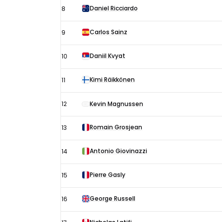
Daniel Ricciardo
8
Carlos Sainz
9
Daniil Kvyat
10
Kimi Räikkönen
11
12
Kevin Magnussen
Romain Grosjean
13
Antonio Giovinazzi
14
Pierre Gasly
15
George Russell
16