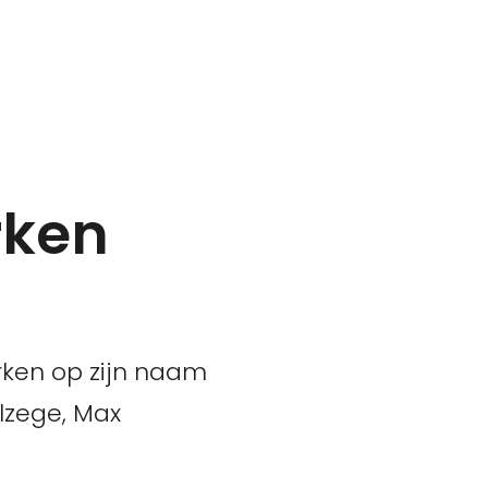
rken
rken op zijn naam
lzege, Max