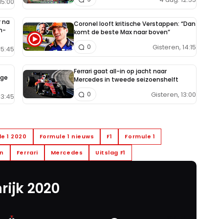
15:00
 na
Coronel looft kritische Verstappen: “Dan
n-
komt de beste Max naar boven”
Gisteren, 14:15
0
15:45
Ferrari gaat all-in op jacht naar
ige
Mercedes in tweede seizoenshelft
Gisteren, 13:00
0
13:45
e 1 2020
Formule 1 nieuws
F1
Formule 1
en
Ferrari
Mercedes
Uitslag F1
rijk 2020