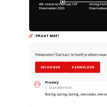
WK-stand na Formule 1 GP
Uitslag Form
Stiermarken 2020
Stiermarken
1
26
12 jul. 15:42
PRAAT MEE!
Meepraten? Dat kan! Je hoeft je alleen maa
INLOGGEN
AANMELDEN
Presley
12 juli 2020 14:42
Boring, boring, boring...mercedes, merce