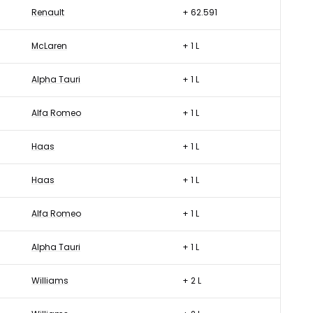
Renault
+ 62.591
McLaren
+ 1 L
Alpha Tauri
+ 1 L
Alfa Romeo
+ 1 L
Haas
+ 1 L
Haas
+ 1 L
Alfa Romeo
+ 1 L
Alpha Tauri
+ 1 L
Williams
+ 2 L