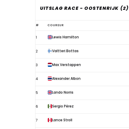
UITSLAG RACE - OOSTENRIJK (2)
Uitslag
#
COUREUR
Formule
Lewis Hamilton
1
1
GP
Valtteri Bottas
2
Stiermarken
2020
Max Verstappen
3
Alexander Albon
4
Lando Norris
5
Sergio Pérez
6
Lance Stroll
7