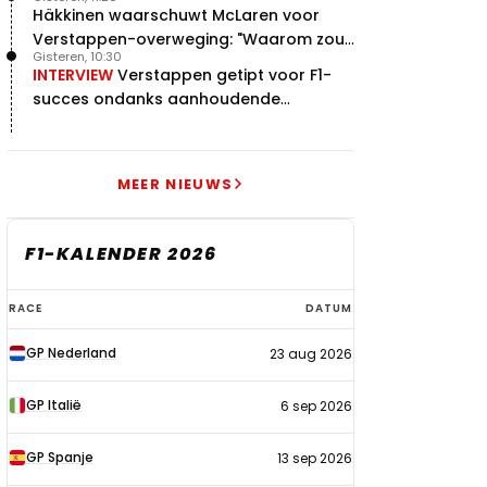
Häkkinen waarschuwt McLaren voor
Verstappen-overweging: "Waarom zou
Gisteren, 10:30
je?"
INTERVIEW
Verstappen getipt voor F1-
succes ondanks aanhoudende
problemen
MEER NIEUWS
F1-KALENDER 2026
F1-
RACE
DATUM
kalender
GP Nederland
23 aug 2026
2026
GP Italië
6 sep 2026
GP Spanje
13 sep 2026