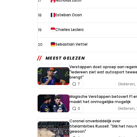
Nicholas Latifi
17
Esteban Ocon
18
Charles Leclerc
19
Sebastian Vettel
20
MEEST GELEZEN
Verstappen doet oproep aan regeri
"Iedereen ziet wat autosport tewe
brengt"
Gisteren, 
7
Magische Verstappen betovert F1 e
maakt het onmogelijke mogelijk
Gisteren, 
0
Coronel onverbiddelijk over
titelambities Russell: "Slik het nou
gewoon"