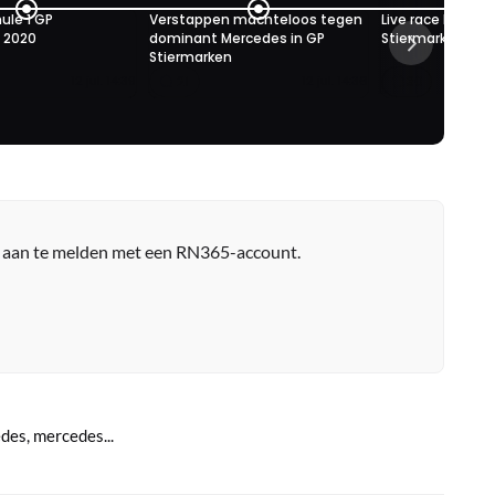
ule 1 GP
Verstappen machteloos tegen
Live race Formule
 2020
dominant Mercedes in GP
Stiermarken 202
Stiermarken
21
30
12 jul. 14:39
12 jul. 14:36
r aan te melden met een RN365-account.
des, mercedes...