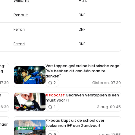
Williams
+ 2 L
Renault
DNF
Ferrari
DNF
Ferrari
DNF
ng:
Verstappen geëerd na historische zege:
eg
"We hebben dit aan één man te
danken"
17:30
Gisteren, 07:30
2
n
Gedreven Verstappen is een
F1 PODCAST
must voor F1
16:30
3 aug. 09:45
1
F1-baas klapt uit de school over
 maar
toekennen GP aan Zandvoort
4 aug. 12:55
9