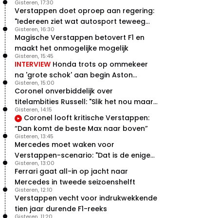
Gisteren, 17:30
Verstappen doet oproep aan regering:
"Iedereen ziet wat autosport teweeg
Gisteren, 16:30
brengt"
Magische Verstappen betovert F1 en
maakt het onmogelijke mogelijk
Gisteren, 15:45
INTERVIEW
Honda trots op ommekeer
na 'grote schok' aan begin Aston
Gisteren, 15:00
Martin-avontuur
Coronel onverbiddelijk over
titelambities Russell: "Slik het nou maar
Gisteren, 14:15
gewoon"
Coronel looft kritische Verstappen:
“Dan komt de beste Max naar boven”
Gisteren, 13:45
Mercedes moet waken voor
Verstappen-scenario: "Dat is de enige
Gisteren, 13:00
manier"
Ferrari gaat all-in op jacht naar
Mercedes in tweede seizoenshelft
Gisteren, 12:10
Verstappen vecht voor indrukwekkende
tien jaar durende F1-reeks
Gisteren, 11:20