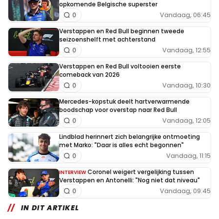
opkomende Belgische superster
Vandaag, 06:45
0
Verstappen en Red Bull beginnen tweede
seizoenshelft met achterstand
Vandaag, 12:55
0
Verstappen en Red Bull voltooien eerste
comeback van 2026
Vandaag, 10:30
0
Mercedes-kopstuk deelt hartverwarmende
boodschap voor overstap naar Red Bull
Vandaag, 12:05
0
Lindblad herinnert zich belangrijke ontmoeting
met Marko: "Daar is alles echt begonnen"
Vandaag, 11:15
0
Coronel weigert vergelijking tussen
INTERVIEW
Verstappen en Antonelli: "Nog niet dat niveau"
Vandaag, 09:45
0
IN DIT ARTIKEL