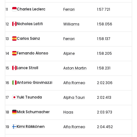
Charles Leclerc
11
Ferrari
1:57.721
Nicholas Latifi
12
Williams
1:58.056
Carlos Sainz
13
Ferrari
1:58.137
Fernando Alonso
14
Alpine
1:58.205
Lance Stroll
15
Aston Martin
1:58.231
Antonio Giovinazzi
16
Alfa Romeo
2:02.306
Yuki Tsunoda
17
Alpha Tauri
2:02.413
Mick Schumacher
18
Haas
2:03.973
Kimi Räikkönen
19
Alfa Romeo
2:04.452