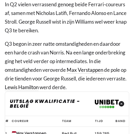
In Q2 vielen verrassend genoeg beide Ferrari-coureurs
af, samen met Nicholas Latifi, Fernando Alonso en Lance
Stroll. George Russell wist in zijn Williams wel weer knap
Q3 te bereiken.
Q3 begon in zeer natte omstandigheden en daardoor
een harde crash van Norris. Na een lange onderbreking
ging het veld verder op intermediates. In die
omstandigheden veroverde
Max Verstappen
de pole op
drie tienden voor George Russell, die iedereen verraste.
Lewis Hamilton
werd derde.
UITSLAG KWALIFICATIE -
BELGIË
Uitslag
#
COUREUR
TEAM
TIJD
BAND
kwalificatie
Max Verstappen
1
Red Bull
1:59.765