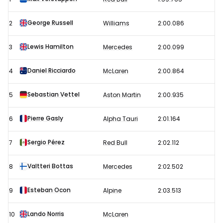
Formule
1
George Russell
2
Williams
2:00.086
GP
België
Lewis Hamilton
3
Mercedes
2:00.099
2021
Daniel Ricciardo
4
McLaren
2:00.864
Sebastian Vettel
5
Aston Martin
2:00.935
Pierre Gasly
6
Alpha Tauri
2:01.164
Sergio Pérez
7
Red Bull
2:02.112
Valtteri Bottas
8
Mercedes
2:02.502
Esteban Ocon
9
Alpine
2:03.513
Lando Norris
10
McLaren