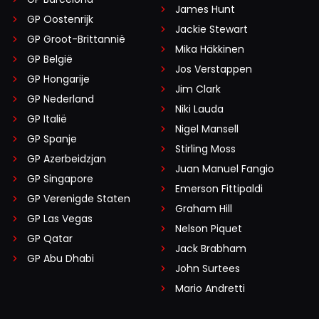
James Hunt
GP Oostenrijk
Jackie Stewart
GP Groot-Brittannië
Mika Häkkinen
GP België
Jos Verstappen
GP Hongarije
Jim Clark
GP Nederland
Niki Lauda
GP Italië
Nigel Mansell
GP Spanje
Stirling Moss
GP Azerbeidzjan
Juan Manuel Fangio
GP Singapore
Emerson Fittipaldi
GP Verenigde Staten
Graham Hill
GP Las Vegas
Nelson Piquet
GP Qatar
Jack Brabham
GP Abu Dhabi
John Surtees
Mario Andretti