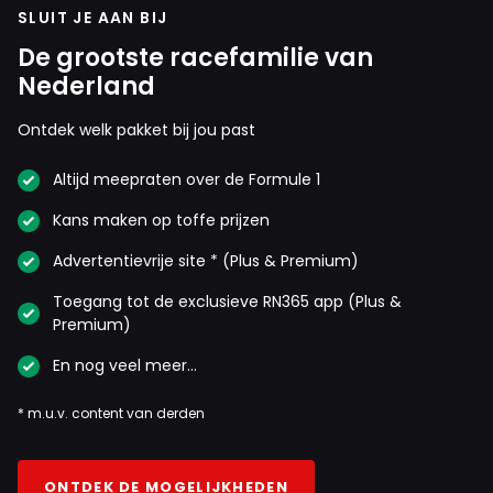
beide Alfa Romeo-coureurs het onderspit delven. 😉
SLUIT JE AAN BIJ
De grootste racefamilie van
Nederland
LW
28 augustus 2021 20:02
Ontdek welk pakket bij jou past
Klein foutje in het artikel: beide Alfa Romeo’s. Beetje
gênant nu Russel zelfs op 2 staat. Wat een man, geef m
Altijd meepraten over de Formule 1
een auto!
Kans maken op toffe prijzen
Advertentievrije site * (Plus & Premium)
Toegang tot de exclusieve RN365 app (Plus &
Meepraten? Dat kan! Je hoeft je alleen maar aan te
Premium)
melden met een RN365-account.
En nog veel meer…
INLOGGEN
AANMELDEN
* m.u.v. content van derden
ONTDEK DE MOGELIJKHEDEN