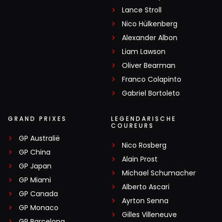
Lance Stroll
Nico Hülkenberg
Alexander Albon
Liam Lawson
Oliver Bearman
Franco Colapinto
Gabriel Bortoleto
GRAND PRIXES
LEGENDARISCHE
COUREURS
GP Australië
Nico Rosberg
GP China
Alain Prost
GP Japan
Michael Schumacher
GP Miami
Alberto Ascari
GP Canada
Ayrton Senna
GP Monaco
Gilles Villeneuve
GP Barcelona