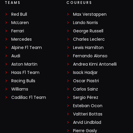
TEAMS
COUREURS
Red Bull
Max Verstappen
McLaren
Lando Norris
Ferrari
George Russell
Mercedes
Charles Leclerc
Alpine F1 Team
Lewis Hamilton
Audi
Fernando Alonso
Aston Martin
Andrea Kimi Antonelli
Haas F1 Team
Isack Hadjar
Racing Bulls
Oscar Piastri
Williams
Carlos Sainz
Cadillac F1 Team
Sergio Pérez
Esteban Ocon
Valtteri Bottas
Arvid Lindblad
Pierre Gasly