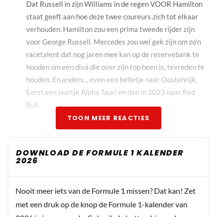
Dat Russell in zijn Williams in de regen VOOR Hamilton
staat geeft aan hoe deze twee coureurs zich tot elkaar
verhouden. Hamilton zou een prima tweede rijder zijn
voor George Russell. Mercedes zou wel gek zijn om zo'n
racetalent dat nog jaren mee kan op de reservebank te
houden om een diva die over zijn top heen is, tevreden te
houden. En anders....even een belletje naar Oostenrijk.
Eerst een jaartje Alpha Tauri en dan in 2023 naar Red
Bull.
TOON MEER REACTIES
Cherokee
28 augustus 2021 15:56
DOWNLOAD DE FORMULE 1 KALENDER
De kwaliteit van de motor wordt dan inderdaad
2026
ondergeschikt maar de kwaliteit van de auto beslist
niet.
Nooit meer iets van de Formule 1 missen? Dat kan! Zet
met een druk op de knop de Formule 1-kalender van