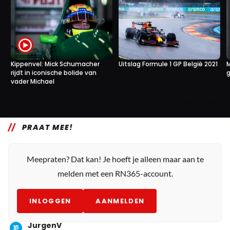
Kippenvel: Mick Schumacher
Uitslag Formule 1 GP België 2021
M
rijdt in iconische bolide van
g
vader Michael
3
34
31 aug. 17:30
29 aug. 16:46
PRAAT MEE!
Meepraten? Dat kan! Je hoeft je alleen maar aan te
melden met een RN365-account.
INLOGGEN
AANMELDEN
JurgenV