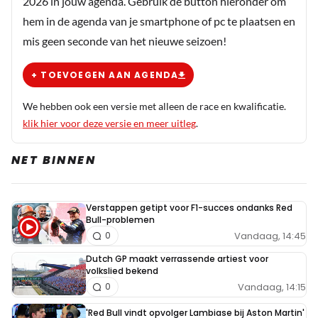
2026 in jouw agenda. Gebruik de button hieronder om
Enjoy racing
hem in de agenda van je smartphone of pc te plaatsen en
28 augustus 2021 15:35
mis geen seconde van het nieuwe seizoen!
Haters r gonna hate. Mijn hoogtepunt was Vettel.
Respect voor deze sportsman!
+ TOEVOEGEN AAN AGENDA
We hebben ook een versie met alleen de race en kwalificatie.
Competetive Car
klik hier voor deze versie en meer uitleg
.
28 augustus 2021 15:44
Ricciardo op p4 vlak achter Hamilton, het zou mooi zijn
NET BINNEN
als hij Iulu een tijd achter zich kan houden.
Verstappen getipt voor F1-succes ondanks Red
Bull-problemen
Paddy33
Vandaag, 14:45
0
28 augustus 2021 15:59
Dutch GP maakt verrassende artiest voor
Ik snap alleen nog niet dat Bottas op 8 staat, die kreeg
volkslied bekend
toch 5 plaatsen grid straf????
Vandaag, 14:15
0
'Red Bull vindt opvolger Lambiase bij Aston Martin'