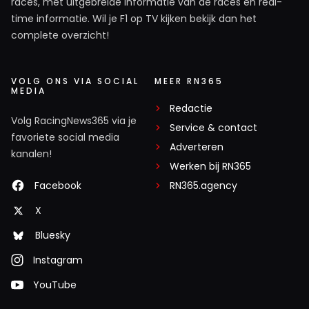
races, met uitgebreide informatie van de races en real-
time informatie. Wil je F1 op TV kijken bekijk dan het
complete overzicht!
VOLG ONS VIA SOCIAL
MEER RN365
MEDIA
Redactie
Volg RacingNews365 via je
Service & contact
favoriete social media
Adverteren
kanalen!
Werken bij RN365
Facebook
RN365.agency
X
Bluesky
Instagram
YouTube