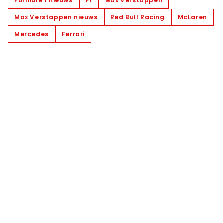
Formule 1 nieuws
F1
Max Verstappen
Max Verstappen nieuws
Red Bull Racing
McLaren
Mercedes
Ferrari