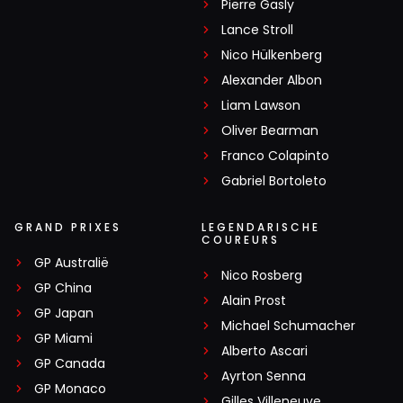
Pierre Gasly
Lance Stroll
Nico Hülkenberg
Alexander Albon
Liam Lawson
Oliver Bearman
Franco Colapinto
Gabriel Bortoleto
GRAND PRIXES
LEGENDARISCHE
COUREURS
GP Australië
Nico Rosberg
GP China
Alain Prost
GP Japan
Michael Schumacher
GP Miami
Alberto Ascari
GP Canada
Ayrton Senna
GP Monaco
Gilles Villeneuve