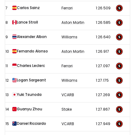
Carlos Sainz
7
Ferrari
1:26.509
Lance Stroll
8
Aston Martin
1:26.585
Alexander Albon
9
Williams
1:26.640
Fernando Alonso
10
Aston Martin
1:26.917
Charles Leclerc
11
Ferrari
1:27.097
Logan Sargeant
12
Williams
1:27.175
Yuki Tsunoda
13
VCARB
1:27.269
Guanyu Zhou
14
Stake
1:27.867
Daniel Ricciardo
15
VCARB
1:27.949