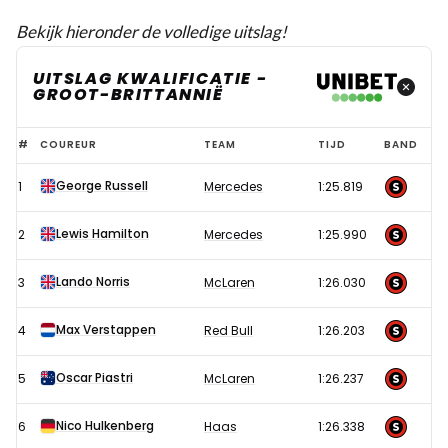
Bekijk hieronder de volledige uitslag!
UITSLAG KWALIFICATIE -
GROOT-BRITTANNIË
Uitslag
#
COUREUR
TEAM
TIJD
BAND
kwalificatie
George Russell
1
Mercedes
1:25.819
Formule
1
Lewis Hamilton
2
Mercedes
1:25.990
GP
Groot-
Lando Norris
3
McLaren
1:26.030
Brittannië
Max Verstappen
4
Red Bull
1:26.203
2024
Oscar Piastri
5
McLaren
1:26.237
Nico Hulkenberg
6
Haas
1:26.338