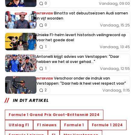
Vandaag, 09:00
0
Binotto vat debuutseizoen Audi samen
INTERVIEW
in vijf woorden
Vandaag, 15:25
0
Unieke F1-helm levert historisch veilingrecord op
voor het goede doel
Vandaag, 13:45
1
Antonelli krijgt advies van Verstappen: "Daar
hebben we het al over gehad..."
Vandaag, 12:55
1
Verschoor onder de indruk van
INTERVIEW
Verstappen: "Daar heb ik heel veel respect voor"
Vandaag, 11:15
2
IN DIT ARTIKEL
Formule 1 Grand Prix Groot-Brittannië 2024
Uitslag F1
F1 nieuws
Formule 1
Formule 1 2024