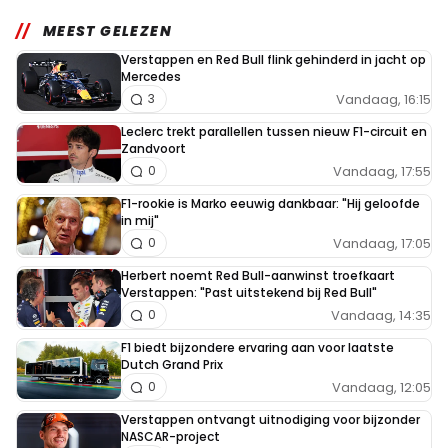
MEEST GELEZEN
Verstappen en Red Bull flink gehinderd in jacht op
Mercedes
Vandaag, 16:15
3
Leclerc trekt parallellen tussen nieuw F1-circuit en
Zandvoort
Vandaag, 17:55
0
F1-rookie is Marko eeuwig dankbaar: "Hij geloofde
in mij"
Vandaag, 17:05
0
Herbert noemt Red Bull-aanwinst troefkaart
Verstappen: "Past uitstekend bij Red Bull"
Vandaag, 14:35
0
F1 biedt bijzondere ervaring aan voor laatste
Dutch Grand Prix
Vandaag, 12:05
0
Verstappen ontvangt uitnodiging voor bijzonder
NASCAR-project