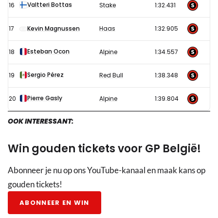
Valtteri Bottas
16
Stake
1:32.431
17
Kevin Magnussen
Haas
1:32.905
Esteban Ocon
18
Alpine
1:34.557
Sergio Pérez
19
Red Bull
1:38.348
Pierre Gasly
20
Alpine
1:39.804
OOK INTERESSANT:
Win gouden tickets voor GP België!
Abonneer je nu op ons YouTube-kanaal en maak kans op
gouden tickets!
ABONNEER EN WIN