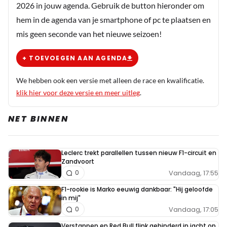
2026 in jouw agenda. Gebruik de button hieronder om
hem in de agenda van je smartphone of pc te plaatsen en
overstuur
mis geen seconde van het nieuwe seizoen!
6 juli 2024 15:57
Knappe prestatie van Hulkenberg. Die man wordt met het
+ TOEVOEGEN AAN AGENDA
stijgen van de jaren beter en beter.
We hebben ook een versie met alleen de race en kwalificatie.
klik hier voor deze versie en meer uitleg
.
Ducky
NET BINNEN
6 juli 2024 20:10
Volgens mij heeft norris nog een straf tegoed van 5
seconden
Leclerc trekt parallellen tussen nieuw F1-circuit en
Zandvoort
Vandaag, 17:55
0
F1-rookie is Marko eeuwig dankbaar: "Hij geloofde
Meepraten? Dat kan! Je hoeft je alleen maar aan te
in mij"
Vandaag, 17:05
0
melden met een RN365-account.
Verstappen en Red Bull flink gehinderd in jacht op