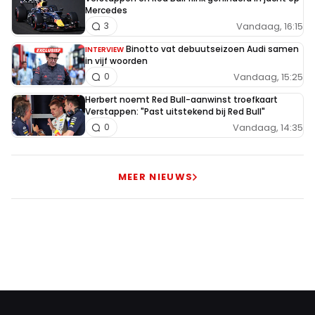
Mercedes
INLOGGEN
AANMELDEN
Vandaag, 16:15
3
Binotto vat debuutseizoen Audi samen
INTERVIEW
in vijf woorden
Vandaag, 15:25
0
Herbert noemt Red Bull-aanwinst troefkaart
Verstappen: "Past uitstekend bij Red Bull"
Vandaag, 14:35
0
MEER NIEUWS