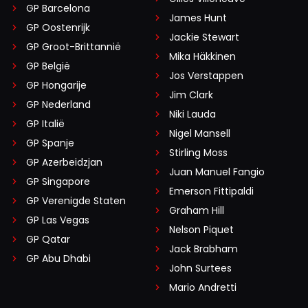
GP Barcelona
James Hunt
GP Oostenrijk
Jackie Stewart
GP Groot-Brittannië
Mika Häkkinen
GP België
Jos Verstappen
GP Hongarije
Jim Clark
GP Nederland
Niki Lauda
GP Italië
Nigel Mansell
GP Spanje
Stirling Moss
GP Azerbeidzjan
Juan Manuel Fangio
GP Singapore
Emerson Fittipaldi
GP Verenigde Staten
Graham Hill
GP Las Vegas
Nelson Piquet
GP Qatar
Jack Brabham
GP Abu Dhabi
John Surtees
Mario Andretti