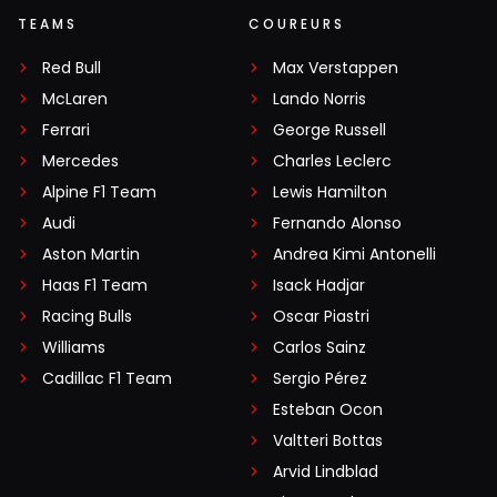
TEAMS
COUREURS
Red Bull
Max Verstappen
McLaren
Lando Norris
Ferrari
George Russell
Mercedes
Charles Leclerc
Alpine F1 Team
Lewis Hamilton
Audi
Fernando Alonso
Aston Martin
Andrea Kimi Antonelli
Haas F1 Team
Isack Hadjar
Racing Bulls
Oscar Piastri
Williams
Carlos Sainz
Cadillac F1 Team
Sergio Pérez
Esteban Ocon
Valtteri Bottas
Arvid Lindblad