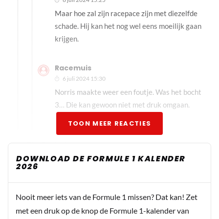
Maar hoe zal zijn racepace zijn met diezelfde
schade. Hij kan het nog wel eens moeilijk gaan
krijgen.
Racemuis
6 juli 2024 15:30
Norris maakte weer een foutje. Was het bocht
3… Die kan gewoon niet met druk omgaan.
TOON MEER REACTIES
TheRocketman
6 juli 2024 15:29
DOWNLOAD DE FORMULE 1 KALENDER
2026
Leuk voor die Britse fans, 3 landgenoten op plek 1 t/m 3
toch wel uniek te noemen…. Nou maar hopen dat Max zich
er morgen ergens tussen (of voor) kan wringen, hoop dat
Nooit meer iets van de Formule 1 missen? Dat kan! Zet
de race minstens zo leuk wordt als de kwalificatie 👍🏻
met een druk op de knop de Formule 1-kalender van