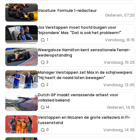
Vacature: Formule 1-redacteur
Gisteren, 07:20
Jos Verstappen moet hoofd buigen voor
'bijzondere' Max: "Dat is ook het probleem!"
Vandaag, 16:15
1
Weergaloze Hamilton kent sensationele Ferrari-
wederopstanding
Vandaag, 15:25
3
Manager Verstappen zet Max in de schijnwerpers:
"Hij heeft de naald laten bewegen"
Vandaag, 13:45
2
Dutch GP maakt verrassende artiest voor
volkslied bekend
Gisteren, 14:15
14
Verstappen en McLaren de grote verliezers in F1-
tussenstand
Vandaag, 14:35
0