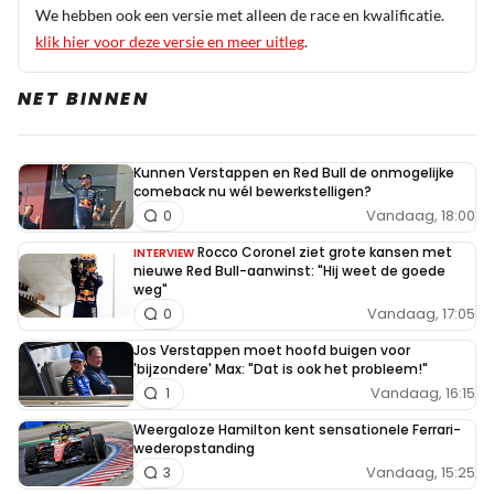
We hebben ook een versie met alleen de race en kwalificatie.
klik hier voor deze versie en meer uitleg
.
NET BINNEN
Kunnen Verstappen en Red Bull de onmogelijke
comeback nu wél bewerkstelligen?
Vandaag, 18:00
0
Rocco Coronel ziet grote kansen met
INTERVIEW
nieuwe Red Bull-aanwinst: "Hij weet de goede
weg"
Vandaag, 17:05
0
Jos Verstappen moet hoofd buigen voor
'bijzondere' Max: "Dat is ook het probleem!"
Vandaag, 16:15
1
Weergaloze Hamilton kent sensationele Ferrari-
wederopstanding
Vandaag, 15:25
3