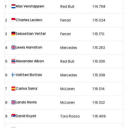
kwalificatie
Max Verstappen
1
Red Bull
1:14.758
Formule
1
Charles Leclerc
2
Ferrari
1:15.024
GP
Mexico
Sebastian Vettel
3
Ferrari
1:15.170
2019
Lewis Hamilton
4
Mercedes
1:15.262
Alexander Albon
5
Red Bull
1:15.336
Valtteri Bottas
6
Mercedes
1:15.338
Carlos Sainz
7
McLaren
1:16.014
Lando Norris
8
McLaren
1:16.322
Daniil Kvyat
9
Toro Rosso
1:16.469