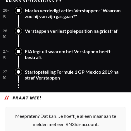
RN365 NIEUWSDOSSIER
Marko verdedigt acties Verstappen: "Waarom
26-
zou hij van zijn gas gaan?"
10
Verstappen verliest poleposition na gridstraf
26-
10
FIA legt uit waarom het Verstappen heeft
27-
bestraft
10
Startopstelling Formule 1 GP Mexico 2019 na
27-
straf Verstappen
10
PRAAT MEE!
Meepraten? Dat kan! Je hoeft je alleen maar aan te
melden met een RN365-account.