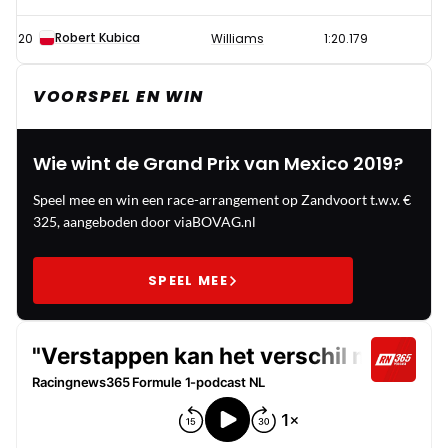
Robert Kubica
20
Williams
1:20.179
VOORSPEL EN WIN
Wie wint de Grand Prix van Mexico 2019?
Speel mee en win een race-arrangement op Zandvoort t.w.v. €
325, aangeboden door viaBOVAG.nl
SPEEL MEE