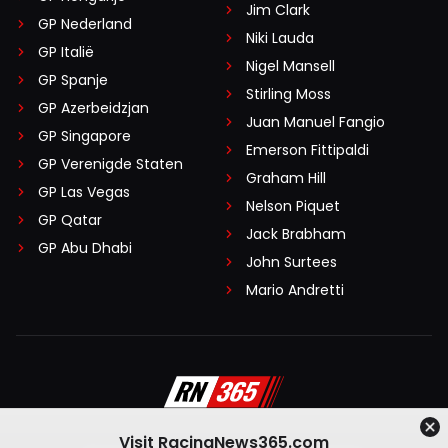
Jim Clark
GP Nederland
Niki Lauda
GP Italië
Nigel Mansell
GP Spanje
Stirling Moss
GP Azerbeidzjan
Juan Manuel Fangio
GP Singapore
Emerson Fittipaldi
GP Verenigde Staten
Graham Hill
GP Las Vegas
Nelson Piquet
GP Qatar
Jack Brabham
GP Abu Dhabi
John Surtees
Mario Andretti
Visit RacingNews365.com