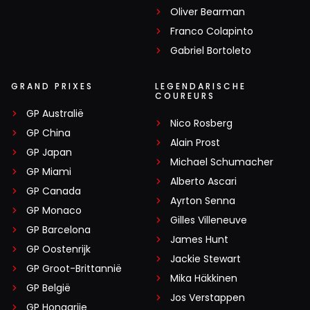
Oliver Bearman
Franco Colapinto
Gabriel Bortoleto
GRAND PRIXES
LEGENDARISCHE
COUREURS
GP Australië
Nico Rosberg
GP China
Alain Prost
GP Japan
Michael Schumacher
GP Miami
Alberto Ascari
GP Canada
Ayrton Senna
GP Monaco
Gilles Villeneuve
GP Barcelona
James Hunt
GP Oostenrijk
Jackie Stewart
GP Groot-Brittannië
Mika Häkkinen
GP België
Jos Verstappen
GP Hongarije