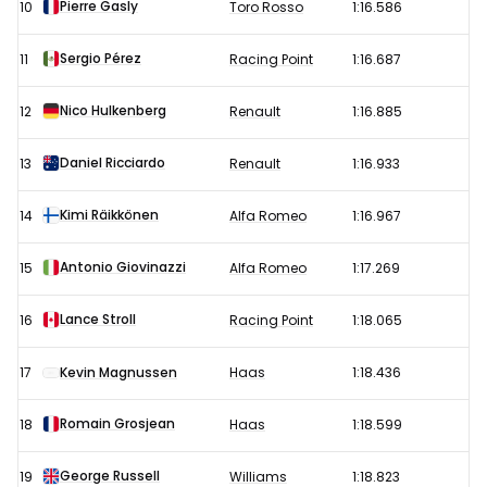
Pierre Gasly
10
Toro Rosso
1:16.586
Sergio Pérez
11
Racing Point
1:16.687
Nico Hulkenberg
12
Renault
1:16.885
Daniel Ricciardo
13
Renault
1:16.933
Kimi Räikkönen
14
Alfa Romeo
1:16.967
Antonio Giovinazzi
15
Alfa Romeo
1:17.269
Lance Stroll
16
Racing Point
1:18.065
17
Kevin Magnussen
Haas
1:18.436
Romain Grosjean
18
Haas
1:18.599
George Russell
19
Williams
1:18.823