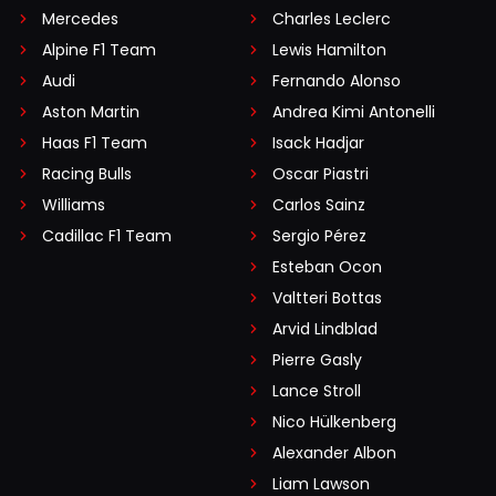
Mercedes
Charles Leclerc
Alpine F1 Team
Lewis Hamilton
Audi
Fernando Alonso
Aston Martin
Andrea Kimi Antonelli
Haas F1 Team
Isack Hadjar
Racing Bulls
Oscar Piastri
Williams
Carlos Sainz
Cadillac F1 Team
Sergio Pérez
Esteban Ocon
Valtteri Bottas
Arvid Lindblad
Pierre Gasly
Lance Stroll
Nico Hülkenberg
Alexander Albon
Liam Lawson