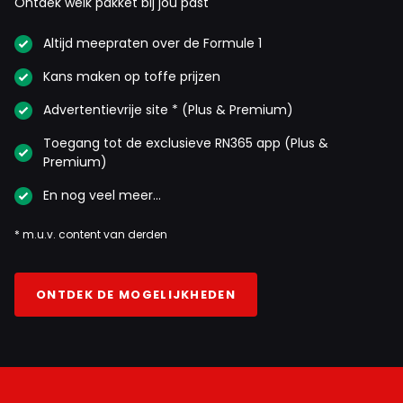
Ontdek welk pakket bij jou past
Altijd meepraten over de Formule 1
Kans maken op toffe prijzen
Advertentievrije site * (Plus & Premium)
Toegang tot de exclusieve RN365 app (Plus &
Premium)
En nog veel meer…
* m.u.v. content van derden
ONTDEK DE MOGELIJKHEDEN