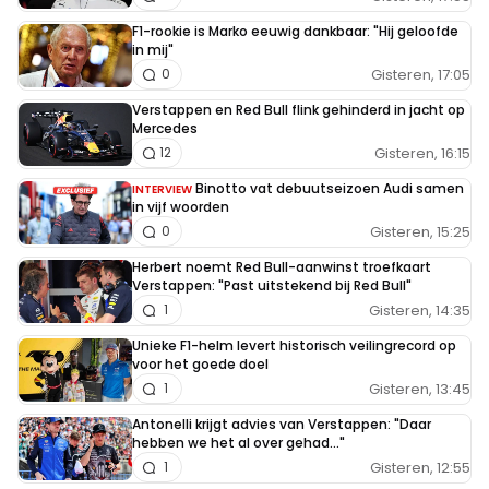
F1-rookie is Marko eeuwig dankbaar: "Hij geloofde
in mij"
Gisteren, 17:05
0
Verstappen en Red Bull flink gehinderd in jacht op
Mercedes
Gisteren, 16:15
12
Binotto vat debuutseizoen Audi samen
INTERVIEW
in vijf woorden
Gisteren, 15:25
0
Herbert noemt Red Bull-aanwinst troefkaart
Verstappen: "Past uitstekend bij Red Bull"
Gisteren, 14:35
1
Unieke F1-helm levert historisch veilingrecord op
voor het goede doel
Gisteren, 13:45
1
Antonelli krijgt advies van Verstappen: "Daar
hebben we het al over gehad..."
Gisteren, 12:55
1