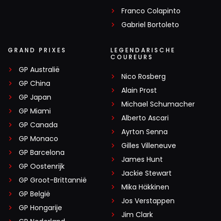
Franco Colapinto
Gabriel Bortoleto
GRAND PRIXES
LEGENDARISCHE
COUREURS
GP Australië
Nico Rosberg
GP China
Alain Prost
GP Japan
Michael Schumacher
GP Miami
Alberto Ascari
GP Canada
Ayrton Senna
GP Monaco
Gilles Villeneuve
GP Barcelona
James Hunt
GP Oostenrijk
Jackie Stewart
GP Groot-Brittannië
Mika Häkkinen
GP België
Jos Verstappen
GP Hongarije
Jim Clark