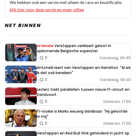
We hebben ook een versie met alleen de race en kwalificatie.
klik hier voor deze versie en meer uitleg
.
NET BINNEN
Verstappen verklaart geloof in
INTERVIEW
opkomende Belgische superster
Vandaag, 06:45
0
Antonelli leert van Verstappen en Hamilton: "Al wil
ik dat ook bereiken"
Vandaag, 06:00
2
Leclerc trekt parallellen tussen nieuw F1-circuit en
Zandvoort
Gisteren, 17:55
0
F1-rookie is Marko eeuwig dankbaar: "Hij geloofde
in mij"
Gisteren, 17:05
0
Verstappen en Red Bull flink gehinderd in jacht op