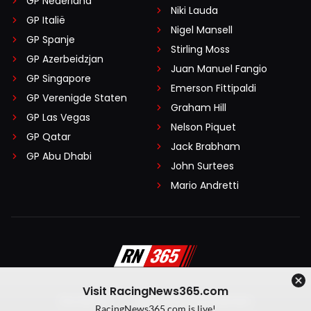
GP Nederland
Niki Lauda
GP Italië
Nigel Mansell
GP Spanje
Stirling Moss
GP Azerbeidzjan
Juan Manuel Fangio
GP Singapore
Emerson Fittipaldi
GP Verenigde Staten
Graham Hill
GP Las Vegas
Nelson Piquet
GP Qatar
Jack Brabham
GP Abu Dhabi
John Surtees
Mario Andretti
Visit RacingNews365.com
Disclaimer
Algemene voorwaarden
RacingNews365.com is live!