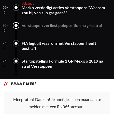
Volgende
Marko verdedigt acties Verstappen: "Waarom
26-
zou hij van zijn gas gaan?"
10
Verstappen verliest poleposition na gridstraf
26-
10
FIA legt uit waarom het Verstappen heeft
27-
bestraft
10
Startopstelling Formule 1 GP Mexico 2019 na
27-
straf Verstappen
10
PRAAT MEE!
Meepraten? Dat kan! Je hoeft je alleen maar aan te
melden met een RN365-account.