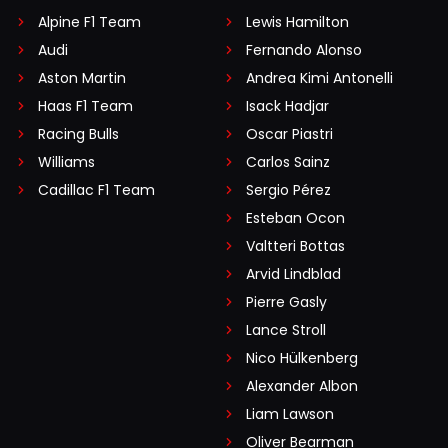
Alpine F1 Team
Lewis Hamilton
Audi
Fernando Alonso
Aston Martin
Andrea Kimi Antonelli
Haas F1 Team
Isack Hadjar
Racing Bulls
Oscar Piastri
Williams
Carlos Sainz
Cadillac F1 Team
Sergio Pérez
Esteban Ocon
Valtteri Bottas
Arvid Lindblad
Pierre Gasly
Lance Stroll
Nico Hülkenberg
Alexander Albon
Liam Lawson
Oliver Bearman