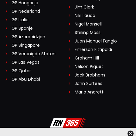
GP Hongarije
Jim Clark
GP Nederland
Niki Lauda
GP Italië
Nigel Mansell
GP Spanje
Stirling Moss
GP Azerbeidzjan
Juan Manuel Fangio
GP Singapore
Emerson Fittipaldi
GP Verenigde Staten
Graham Hill
GP Las Vegas
Nelson Piquet
GP Qatar
Jack Brabham
GP Abu Dhabi
John Surtees
Mario Andretti