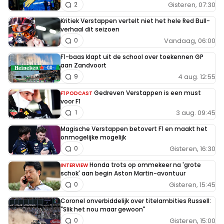
Gisteren, 07:30
2
Kritiek Verstappen vertelt niet het hele Red Bull-
verhaal dit seizoen
Vandaag, 06:00
0
F1-baas klapt uit de school over toekennen GP
aan Zandvoort
4 aug. 12:55
9
Gedreven Verstappen is een must
F1 PODCAST
voor F1
3 aug. 09:45
1
Magische Verstappen betovert F1 en maakt het
onmogelijke mogelijk
Gisteren, 16:30
0
Honda trots op ommekeer na 'grote
INTERVIEW
schok' aan begin Aston Martin-avontuur
Gisteren, 15:45
0
Coronel onverbiddelijk over titelambities Russell:
"Slik het nou maar gewoon"
Gisteren, 15:00
0