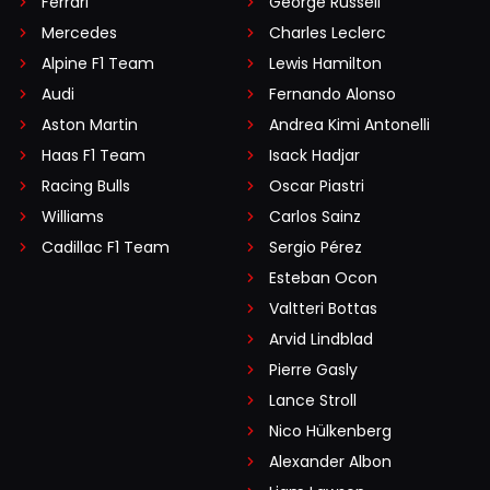
Ferrari
George Russell
Mercedes
Charles Leclerc
Alpine F1 Team
Lewis Hamilton
Audi
Fernando Alonso
Aston Martin
Andrea Kimi Antonelli
Haas F1 Team
Isack Hadjar
Racing Bulls
Oscar Piastri
Williams
Carlos Sainz
Cadillac F1 Team
Sergio Pérez
Esteban Ocon
Valtteri Bottas
Arvid Lindblad
Pierre Gasly
Lance Stroll
Nico Hülkenberg
Alexander Albon