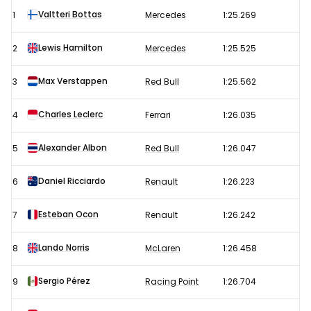
kwalificatie
Valtteri Bottas
1
Mercedes
1:25.269
Formule
1
Lewis Hamilton
2
Mercedes
1:25.525
GP
van
Max Verstappen
3
Red Bull
1:25.562
de
Charles Leclerc
4
Ferrari
1:26.035
Eifel
2020
Alexander Albon
5
Red Bull
1:26.047
Daniel Ricciardo
6
Renault
1:26.223
Esteban Ocon
7
Renault
1:26.242
Lando Norris
8
McLaren
1:26.458
Sergio Pérez
9
Racing Point
1:26.704