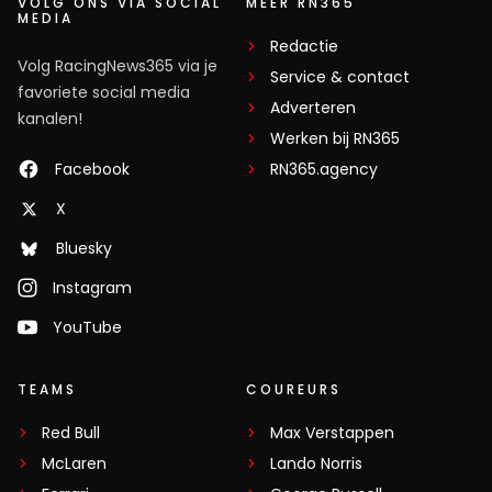
VOLG ONS VIA SOCIAL
MEER RN365
MEDIA
Redactie
Volg RacingNews365 via je
Service & contact
favoriete social media
Adverteren
kanalen!
Werken bij RN365
Facebook
RN365.agency
X
Bluesky
Instagram
YouTube
TEAMS
COUREURS
Red Bull
Max Verstappen
McLaren
Lando Norris