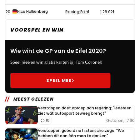
Nico Hulkenberg
20
Racing Point
1:28.021
VOORSPEL EN WIN
Wie wint de GP van de Eifel 2020?
Speel mee en win gratis karten bij Tom Coronel!
SPEEL MEE
MEEST GELEZEN
Verstappen doet oproep aan regering: "Iedereen
ziet wat autosport teweeg brengt"
Gisteren, 17:30
10
Verstappen geëerd na historische zege: "We
hebben dit aan één man te danken"