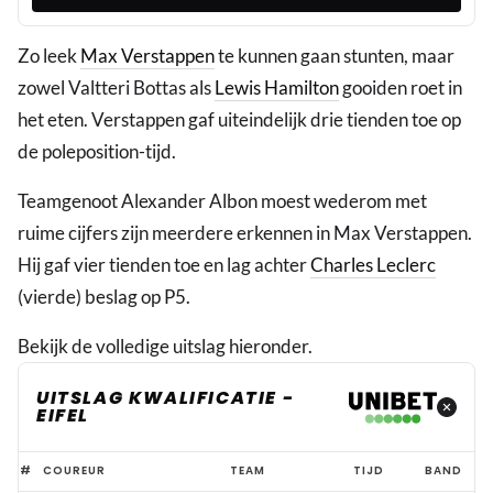
Zo leek
Max Verstappen
te kunnen gaan stunten, maar
zowel Valtteri Bottas als
Lewis Hamilton
gooiden roet in
het eten. Verstappen gaf uiteindelijk drie tienden toe op
de poleposition-tijd.
Teamgenoot Alexander Albon moest wederom met
ruime cijfers zijn meerdere erkennen in Max Verstappen.
Hij gaf vier tienden toe en lag achter
Charles Leclerc
(vierde) beslag op P5.
Bekijk de volledige uitslag hieronder.
UITSLAG KWALIFICATIE -
EIFEL
Uitslag
#
COUREUR
TEAM
TIJD
BAND