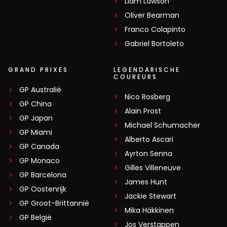
Liam Lawson
Oliver Bearman
Franco Colapinto
Gabriel Bortoleto
GRAND PRIXES
LEGENDARISCHE
COUREURS
GP Australië
Nico Rosberg
GP China
Alain Prost
GP Japan
Michael Schumacher
GP Miami
Alberto Ascari
GP Canada
Ayrton Senna
GP Monaco
Gilles Villeneuve
GP Barcelona
James Hunt
GP Oostenrijk
Jackie Stewart
GP Groot-Brittannië
Mika Häkkinen
GP België
Jos Verstappen