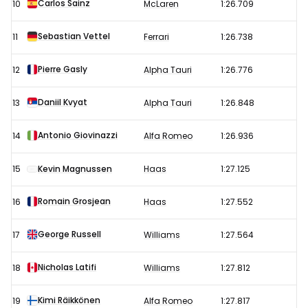
Carlos Sainz
10
McLaren
1:26.709
Sebastian Vettel
11
Ferrari
1:26.738
Pierre Gasly
12
Alpha Tauri
1:26.776
Daniil Kvyat
13
Alpha Tauri
1:26.848
Antonio Giovinazzi
14
Alfa Romeo
1:26.936
15
Kevin Magnussen
Haas
1:27.125
Romain Grosjean
16
Haas
1:27.552
George Russell
17
Williams
1:27.564
Nicholas Latifi
18
Williams
1:27.812
Kimi Räikkönen
19
Alfa Romeo
1:27.817