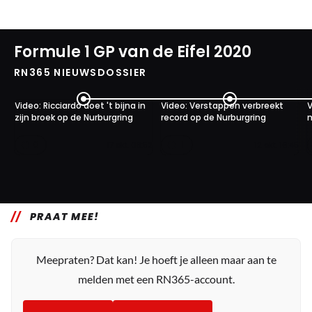
Formule 1 GP van de Eifel 2020
RN365 NIEUWSDOSSIER
Video: Ricciardo doet 't bijna in
Video: Verstappen verbreekt
V
zijn broek op de Nurburgring
record op de Nurburgring
n
0
1
17 okt. 08:52
12 okt. 16:45
PRAAT MEE!
Meepraten? Dat kan! Je hoeft je alleen maar aan te
melden met een RN365-account.