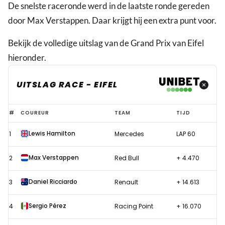
De snelste raceronde werd in de laatste ronde gereden
door Max Verstappen. Daar krijgt hij een extra punt voor.
Bekijk de volledige uitslag van de Grand Prix van Eifel
hieronder.
UITSLAG RACE - EIFEL
Uitslag
#
COUREUR
TEAM
TIJD
race
Lewis Hamilton
1
Mercedes
LAP 60
Formule
1
Max Verstappen
2
Red Bull
+ 4.470
GP
van
Daniel Ricciardo
3
Renault
+ 14.613
de
Sergio Pérez
4
Racing Point
+ 16.070
Eifel
2020