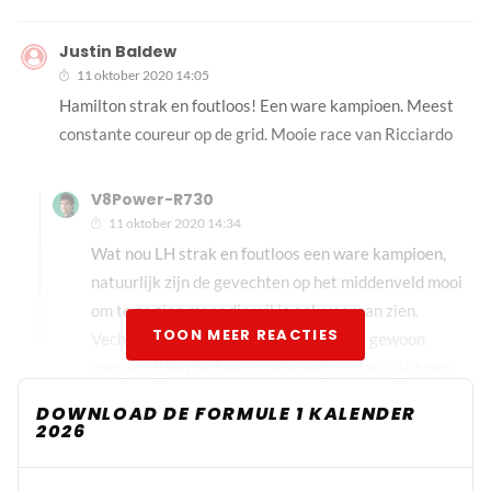
Justin Baldew
11 oktober 2020 14:05
Hamilton strak en foutloos! Een ware kampioen. Meest
constante coureur op de grid. Mooie race van Ricciardo
V8Power-R730
11 oktober 2020 14:34
Wat nou LH strak en foutloos een ware kampioen,
natuurlijk zijn de gevechten op het middenveld mooi
om te ze zien maar die wil je ook vooraan zien.
TOON MEER REACTIES
Vechten voor P1 P2 P3 en P4, nu is het gewoon
rondjes rijden met een snelle wagen, dan is je team
kampioen en de coureur een pion.
DOWNLOAD DE FORMULE 1 KALENDER
2026
Miketyson96
11 oktober 2020 15:00