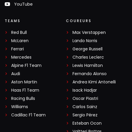
YouTube
TEAMS
COUREURS
Red Bull
Max Verstappen
McLaren
Lando Norris
Ferrari
George Russell
Mercedes
Charles Leclerc
Alpine F1 Team
Lewis Hamilton
Audi
Fernando Alonso
Aston Martin
Andrea Kimi Antonelli
Haas F1 Team
Isack Hadjar
Racing Bulls
Oscar Piastri
Williams
Carlos Sainz
Cadillac F1 Team
Sergio Pérez
Esteban Ocon
Valtteri Bottas