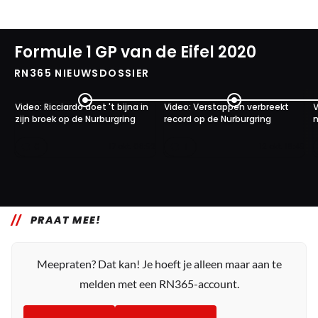
Formule 1 GP van de Eifel 2020
RN365 NIEUWSDOSSIER
Video: Ricciardo doet 't bijna in
Video: Verstappen verbreekt
V
zijn broek op de Nurburgring
record op de Nurburgring
n
0
1
17 okt. 08:52
12 okt. 16:45
PRAAT MEE!
Meepraten? Dat kan! Je hoeft je alleen maar aan te
melden met een RN365-account.