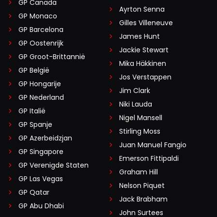
GP Canada
Ayrton Senna
GP Monaco
Gilles Villeneuve
GP Barcelona
James Hunt
GP Oostenrijk
Jackie Stewart
GP Groot-Brittannië
Mika Häkkinen
GP België
Jos Verstappen
GP Hongarije
Jim Clark
GP Nederland
Niki Lauda
GP Italië
Nigel Mansell
GP Spanje
Stirling Moss
GP Azerbeidzjan
Juan Manuel Fangio
GP Singapore
Emerson Fittipaldi
GP Verenigde Staten
Graham Hill
GP Las Vegas
Nelson Piquet
GP Qatar
Jack Brabham
GP Abu Dhabi
John Surtees