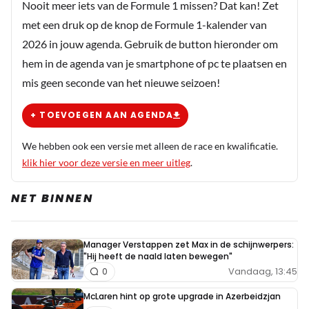
Nooit meer iets van de Formule 1 missen? Dat kan! Zet
Het is ook makkelijk om constant te rijden als je
met een druk op de knop de Formule 1-kalender van
onbedreigd vooraan rijdt zonder druk. En gezien
2026 in jouw agenda. Gebruik de button hieronder om
Hamilton's kinderachtige geklaag en gedram is hij
hem in de agenda van je smartphone of pc te plaatsen en
zeker geen waardige kampioen.
mis geen seconde van het nieuwe seizoen!
+ TOEVOEGEN AAN AGENDA
We hebben ook een versie met alleen de race en kwalificatie.
klik hier voor deze versie en meer uitleg
.
NET BINNEN
Manager Verstappen zet Max in de schijnwerpers:
"Hij heeft de naald laten bewegen"
Vandaag, 13:45
0
McLaren hint op grote upgrade in Azerbeidzjan