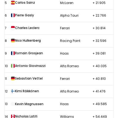
Carlos Sainz
5
McLaren
+ 21.905
Pierre Gasly
6
Alpha Tauri
+ 22.766
Charles Leclerc
7
Ferrari
+ 30.814
Nico Hulkenberg
8
Racing Point
+ 32.596
Romain Grosjean
9
Haas
+ 39.081
Antonio Giovinazzi
10
Alfa Romeo
+ 40.035
Sebastian Vettel
11
Ferrari
+ 40.810
Kimi Räikkönen
12
Alfa Romeo
+ 41.476
13
Kevin Magnussen
Haas
+ 49.585
Nicholas Latifi
14
Williams
+ 54.449