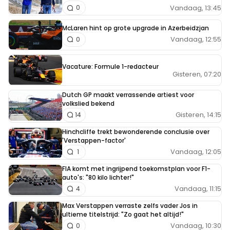
Vandaag, 13:45
0
McLaren hint op grote upgrade in Azerbeidzjan
Vandaag, 12:55
0
Vacature: Formule 1-redacteur
Gisteren, 07:20
Dutch GP maakt verrassende artiest voor
volkslied bekend
Gisteren, 14:15
14
Hinchcliffe trekt bewonderende conclusie over
'Verstappen-factor'
Vandaag, 12:05
1
FIA komt met ingrijpend toekomstplan voor F1-
auto's: "80 kilo lichter!"
Vandaag, 11:15
4
Max Verstappen verraste zelfs vader Jos in
ultieme titelstrijd: "Zo gaat het altijd!"
Vandaag, 10:30
0