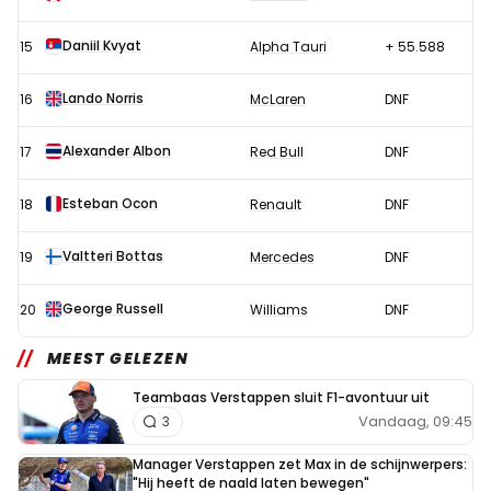
Daniil Kvyat
15
Alpha Tauri
+ 55.588
Lando Norris
16
McLaren
DNF
Alexander Albon
17
Red Bull
DNF
Esteban Ocon
18
Renault
DNF
Valtteri Bottas
19
Mercedes
DNF
George Russell
20
Williams
DNF
MEEST GELEZEN
Teambaas Verstappen sluit F1-avontuur uit
Vandaag, 09:45
3
Manager Verstappen zet Max in de schijnwerpers:
"Hij heeft de naald laten bewegen"