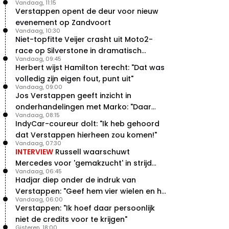
Vandaag, 11:15
Verstappen opent de deur voor nieuw
evenement op Zandvoort
Vandaag, 10:30
Niet-topfitte Veijer crasht uit Moto2-
race op Silverstone in dramatisch
Vandaag, 09:45
weekend
Herbert wijst Hamilton terecht: "Dat was
volledig zijn eigen fout, punt uit"
Vandaag, 09:00
Jos Verstappen geeft inzicht in
onderhandelingen met Marko: "Daar
Vandaag, 08:15
was ik erg door verrast"
IndyCar-coureur dolt: "Ik heb gehoord
dat Verstappen hierheen zou komen!"
Vandaag, 07:30
INTERVIEW
Russell waarschuwt
Mercedes voor 'gemakzucht' in strijd
Vandaag, 06:45
met concurrentie
Hadjar diep onder de indruk van
Verstappen: "Geef hem vier wielen en hij
Vandaag, 06:00
levert"
Verstappen: "Ik hoef daar persoonlijk
niet de credits voor te krijgen"
Gisteren, 18:00