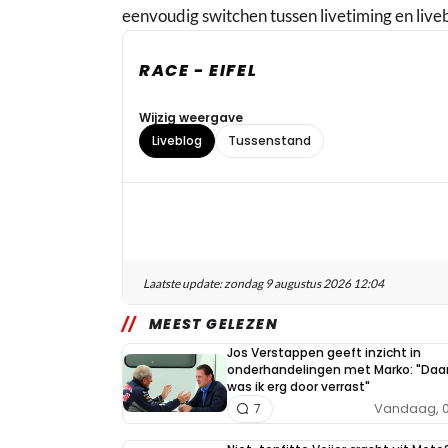
eenvoudig switchen tussen livetiming en live
RACE - EIFEL
Wijzig weergave
Liveblog
Tussenstand
Laatste update:
zondag 9 augustus 2026 12:04
MEEST GELEZEN
Jos Verstappen geeft inzicht in
onderhandelingen met Marko: "Daa
was ik erg door verrast"
Vandaag, 0
7