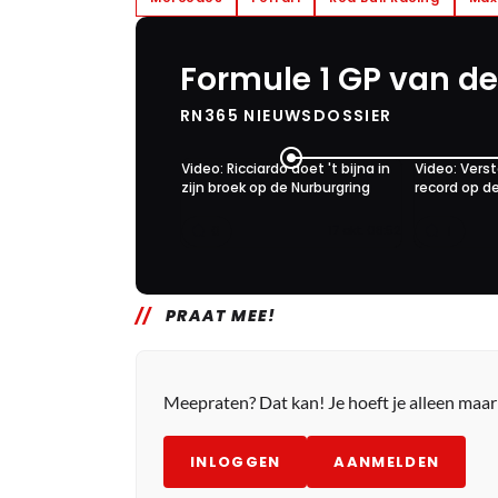
Formule 1 GP van de 
RN365 NIEUWSDOSSIER
Video: Ricciardo doet 't bijna in
Video: Vers
zijn broek op de Nurburgring
record op d
0
1
17 okt. 08:52
PRAAT MEE!
Meepraten? Dat kan! Je hoeft je alleen maa
INLOGGEN
AANMELDEN