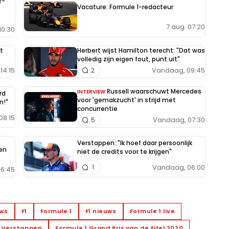
2-
Vacature: Formule 1-redacteur
7 aug. 07:20
10:30
t
Herbert wijst Hamilton terecht: "Dat was
volledig zijn eigen fout, punt uit"
14:15
Vandaag, 09:45
2
Russell waarschuwt Mercedes
INTERVIEW
rd
voor 'gemakzucht' in strijd met
n!"
concurrentie
08:15
Vandaag, 07:30
5
Verstappen: "Ik hoef daar persoonlijk
en
niet de credits voor te krijgen"
Vandaag, 06:00
1
6:45
uws
F1
Formule 1
F1 nieuws
Formule 1 live
 Verstappen
Formule 1 Grand Prix van de Eifel 2020