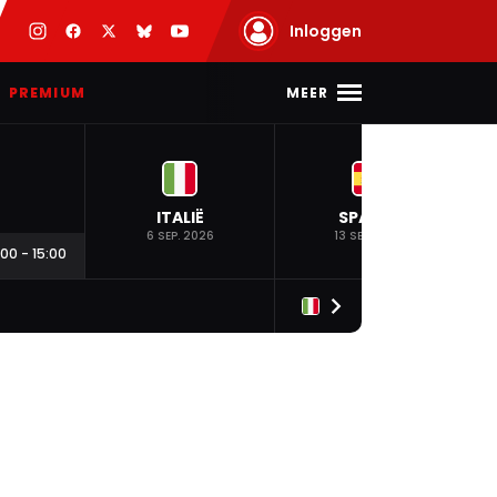
Inloggen
MEER
PREMIUM
ITALIË
SPANJE
6 SEP. 2026
13 SEP. 2026
:00
-
15:00