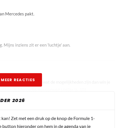
van Mercedes pakt.
. Mijns inziens zit er een 'luchtje' aan.
 MEER REACTIES
ke ronden precies doen wat de mogelijkheden zijn dan win je
stukken de Mercedes gewoonweg sneller is . Uit
DER 2026
t kan! Zet met een druk op de knop de Formule 1-
e button hieronder om hem in de agenda van je
 Nico Hulkenberg . Wat een jammerhout die Albon denkt hij