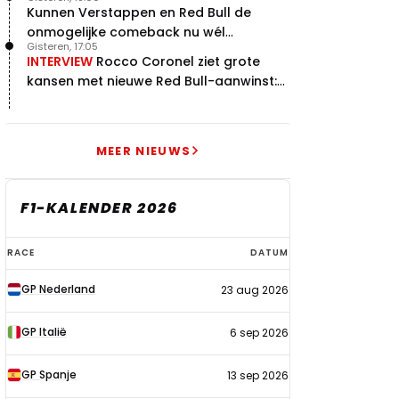
Kunnen Verstappen en Red Bull de
onmogelijke comeback nu wél
Gisteren, 17:05
bewerkstelligen?
INTERVIEW
Rocco Coronel ziet grote
kansen met nieuwe Red Bull-aanwinst:
"Hij weet de goede weg"
MEER NIEUWS
F1-KALENDER 2026
F1-
RACE
DATUM
kalender
GP Nederland
23 aug 2026
2026
GP Italië
6 sep 2026
GP Spanje
13 sep 2026