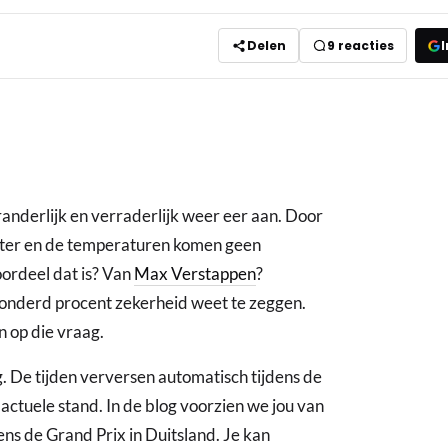
Delen
9
reacties
I
anderlijk en verraderlijk weer eer aan. Door
 water en de temperaturen komen geen
oordeel dat is? Van
Max Verstappen
?
onderd procent zekerheid weet te zeggen.
 op die vraag.
g. De tijden verversen automatisch tijdens de
 actuele stand. In de blog voorzien we jou van
dens de Grand Prix in Duitsland. Je kan