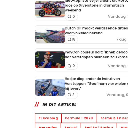
Niet-topfitte Veijer crasht uit Moto
race op Silverstone in dramatisch
weekend
Vandaag, 
0
Dutch GP maakt verrassende arties
voor volkslied bekend
7 aug. 
18
IndyCar-coureur dolt: "Ik heb gehoo
dat Verstappen hierheen zou kome
Vandaag, 
0
Hadjar diep onder de indruk van
Verstappen: "Geef hem vier wielen 
hij levert"
Vandaag, 0
3
IN DIT ARTIKEL
F1 liveblog
Formule 1 2020
Formule 1 nie
Mercedes
Ferrari
Red Bull Racing
Max