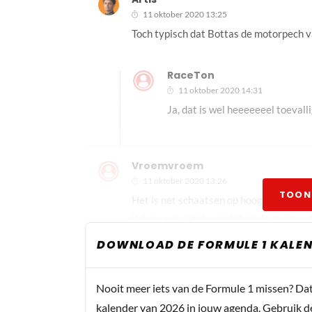
11 oktober 2020 13:25
Toch typisch dat Bottas de motorpech 
RaceTon
11 oktober 2020 14:31
Ja, dat is wel heeeeeeel toevallig
Vroemvroem
11 oktober 2020 13:26
TOON
Het is net schaatsen op hoog niveau. El
0,6 sec per ronde, omdat op de rechte 
DOWNLOAD DE FORMULE 1 KALEN
Steven Blom
Nooit meer iets van de Formule 1 missen? Da
11 oktober 2020 13:32
kalender van 2026 in jouw agenda. Gebruik d
Hopelijk wordt Albon nu vervangen door