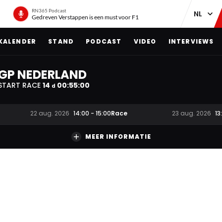
RN365 Podcast
Gedreven Verstappen is een must voor F1
KALENDER
STAND
PODCAST
VIDEO
INTERVIEWS
GP NEDERLAND
START RACE
14
00
:
54
:
59
d
Race
22 aug. 2026
14:00
-
15:00
23 aug. 2026
13
MEER INFORMATIE