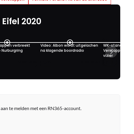
Eifel 2020
tappen verbreekt
Video: Albon wordt uitgelachen
WK-stand Formule
e Nurburgring
na klagende boordradio
Verstappen heef
vizier
39
3
12 okt. 16:45
11 okt. 16:40
r aan te melden met een RN365-account.