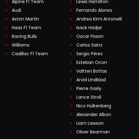
Alpine F1 Team
Lewis Hamilton
Audi
Fernando Alonso
Aston Martin
Andrea Kimi Antonelli
Haas F1 Team
Isack Hadjar
Racing Bulls
Oscar Piastri
Williams
Carlos Sainz
Cadillac F1 Team
Sergio Pérez
Esteban Ocon
Valtteri Bottas
Arvid Lindblad
Pierre Gasly
Lance Stroll
Nico Hülkenberg
Alexander Albon
Liam Lawson
Oliver Bearman