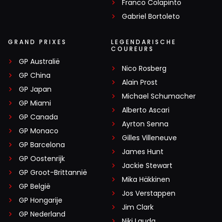
Franco Colapinto
Gabriel Bortoleto
GRAND PRIXES
LEGENDARISCHE
COUREURS
GP Australië
Nico Rosberg
GP China
Alain Prost
GP Japan
Michael Schumacher
GP Miami
Alberto Ascari
GP Canada
Ayrton Senna
GP Monaco
Gilles Villeneuve
GP Barcelona
James Hunt
GP Oostenrijk
Jackie Stewart
GP Groot-Brittannië
Mika Häkkinen
GP België
Jos Verstappen
GP Hongarije
Jim Clark
GP Nederland
Niki Lauda