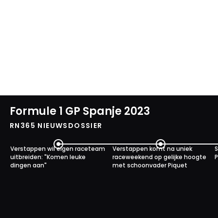
Formule 1 GP Spanje 2023
RN365 NIEUWSDOSSIER
Verstappen wil eigen raceteam
Verstappen komt na uniek
S
uitbreiden: "Komen leuke
raceweekend op gelijke hoogte
P
dingen aan"
met schoonvader Piquet