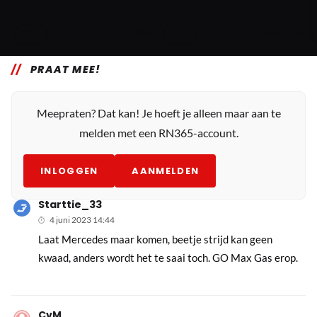
7
12
6 jun. 18:00
4 jun. 18:10
PRAAT MEE!
Meepraten? Dat kan! Je hoeft je alleen maar aan te
melden met een RN365-account.
INLOGGEN
AANMELDEN
Starttie_33
4 juni 2023 14:44
Laat Mercedes maar komen, beetje strijd kan geen
kwaad, anders wordt het te saai toch. GO Max Gas erop.
CvM