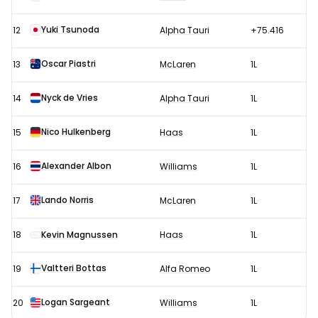
Yuki Tsunoda
12
Alpha Tauri
+75.416
Oscar Piastri
13
McLaren
1L
Nyck de Vries
14
Alpha Tauri
1L
Nico Hulkenberg
15
Haas
1L
Alexander Albon
16
Williams
1L
Lando Norris
17
McLaren
1L
18
Kevin Magnussen
Haas
1L
Valtteri Bottas
19
Alfa Romeo
1L
Logan Sargeant
20
Williams
1L