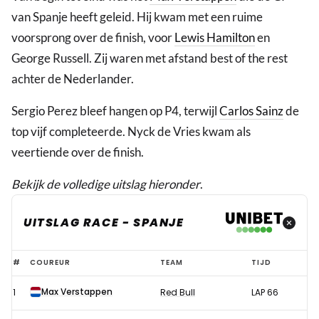
van Spanje heeft geleid. Hij kwam met een ruime
voorsprong over de finish, voor
Lewis Hamilton
en
George Russell. Zij waren met afstand best of the rest
achter de Nederlander.
Sergio Perez bleef hangen op P4, terwijl
Carlos Sainz
de
top vijf completeerde. Nyck de Vries kwam als
veertiende over de finish.
Bekijk de volledige uitslag hieronder
.
UITSLAG RACE - SPANJE
Uitslag
#
COUREUR
TEAM
TIJD
race
Max Verstappen
1
Red Bull
LAP 66
Formule