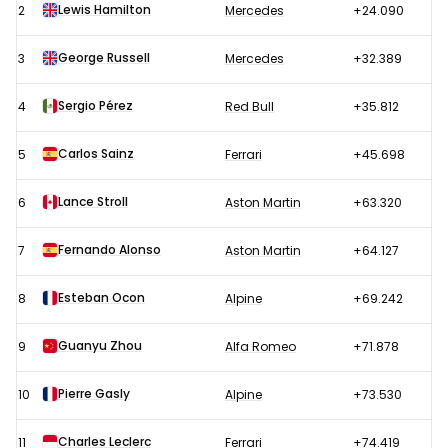
1
Lewis Hamilton
2
Mercedes
+24.090
GP
Spanje
George Russell
3
Mercedes
+32.389
2023
Sergio Pérez
4
Red Bull
+35.812
Carlos Sainz
5
Ferrari
+45.698
Lance Stroll
6
Aston Martin
+63.320
Fernando Alonso
7
Aston Martin
+64.127
Esteban Ocon
8
Alpine
+69.242
Guanyu Zhou
9
Alfa Romeo
+71.878
Pierre Gasly
10
Alpine
+73.530
Charles Leclerc
11
Ferrari
+74.419