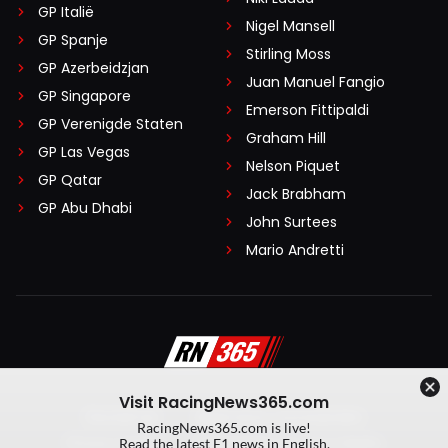
GP Italië
Nigel Mansell
GP Spanje
Stirling Moss
GP Azerbeidzjan
Juan Manuel Fangio
GP Singapore
Emerson Fittipaldi
GP Verenigde Staten
Graham Hill
GP Las Vegas
Nelson Piquet
GP Qatar
Jack Brabham
GP Abu Dhabi
John Surtees
Mario Andretti
Visit RacingNews365.com
Disclaimer
Algemene voorwaarden
RacingNews365.com is live!
Privacy Policy
Created by On Your Marks
Read the latest F1 news in English.