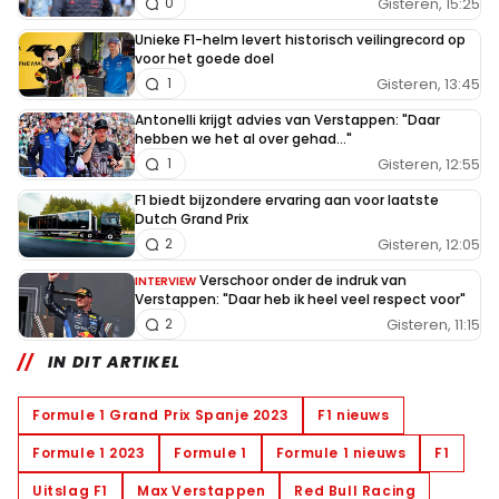
Gisteren, 15:25
0
Unieke F1-helm levert historisch veilingrecord op
voor het goede doel
Gisteren, 13:45
1
Antonelli krijgt advies van Verstappen: "Daar
hebben we het al over gehad..."
Gisteren, 12:55
1
F1 biedt bijzondere ervaring aan voor laatste
Dutch Grand Prix
Gisteren, 12:05
2
Verschoor onder de indruk van
INTERVIEW
Verstappen: "Daar heb ik heel veel respect voor"
Gisteren, 11:15
2
IN DIT ARTIKEL
Formule 1 Grand Prix Spanje 2023
F1 nieuws
Formule 1 2023
Formule 1
Formule 1 nieuws
F1
Uitslag F1
Max Verstappen
Red Bull Racing