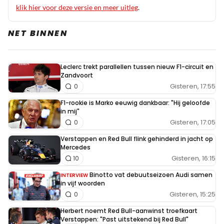
klik hier voor deze versie en meer uitleg
.
NET BINNEN
Leclerc trekt parallellen tussen nieuw F1-circuit en
Zandvoort
Gisteren, 17:55
0
F1-rookie is Marko eeuwig dankbaar: "Hij geloofde
in mij"
Gisteren, 17:05
0
Verstappen en Red Bull flink gehinderd in jacht op
Mercedes
Gisteren, 16:15
10
Binotto vat debuutseizoen Audi samen
INTERVIEW
in vijf woorden
Gisteren, 15:25
0
Herbert noemt Red Bull-aanwinst troefkaart
Verstappen: "Past uitstekend bij Red Bull"