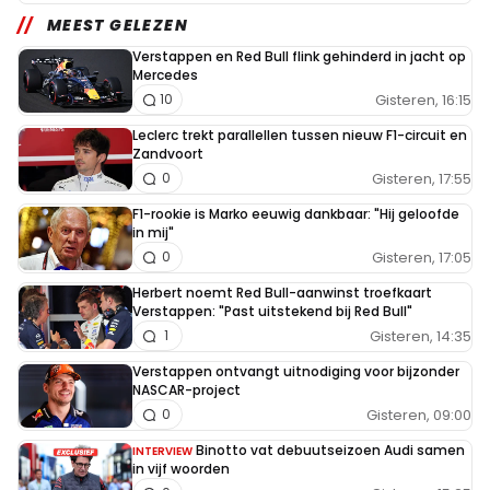
MEEST GELEZEN
Verstappen en Red Bull flink gehinderd in jacht op
Mercedes
Gisteren, 16:15
10
Leclerc trekt parallellen tussen nieuw F1-circuit en
Zandvoort
Gisteren, 17:55
0
F1-rookie is Marko eeuwig dankbaar: "Hij geloofde
in mij"
Gisteren, 17:05
0
Herbert noemt Red Bull-aanwinst troefkaart
Verstappen: "Past uitstekend bij Red Bull"
Gisteren, 14:35
1
Verstappen ontvangt uitnodiging voor bijzonder
NASCAR-project
Gisteren, 09:00
0
Binotto vat debuutseizoen Audi samen
INTERVIEW
in vijf woorden