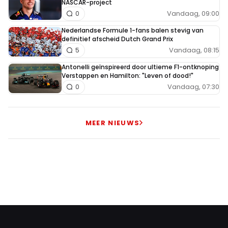
NASCAR-project
Vandaag, 09:00
0
Nederlandse Formule 1-fans balen stevig van
definitief afscheid Dutch Grand Prix
Vandaag, 08:15
5
Antonelli geïnspireerd door ultieme F1-ontknoping
Verstappen en Hamilton: "Leven of dood!"
Vandaag, 07:30
0
MEER NIEUWS