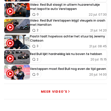
Video: Red Bull slaagt in ultiem huzarenstukje
met kapotte auto Verstappen
22 jul. 07:30
0
Video: Red Bull Verstappen krijgt vleugels in crash
met Hamilton
21 jul. 14:20
2
Piastri faalt hopeloos achter het stuur bij Jeremy
Clarkson
21 jul. 08:45
3
Red Bull lijkt hardnekkig lek nu boven te hebben
20 jul. 15:15
2
Verstappen moet Red Bull nog even de tijd geven
20 jul. 14:00
0
MEER VIDEO'S