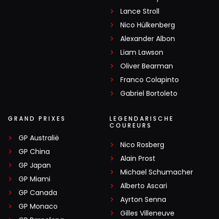
Lance Stroll
Nico Hülkenberg
Alexander Albon
Liam Lawson
Oliver Bearman
Franco Colapinto
Gabriel Bortoleto
GRAND PRIXES
LEGENDARISCHE
COUREURS
GP Australië
Nico Rosberg
GP China
Alain Prost
GP Japan
Michael Schumacher
GP Miami
Alberto Ascari
GP Canada
Ayrton Senna
GP Monaco
Gilles Villeneuve