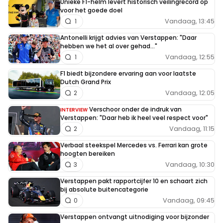
Unieke F1-helm levert historisch veilingrecord op
voor het goede doel
Vandaag, 13:45
1
Antonelli krijgt advies van Verstappen: "Daar
hebben we het al over gehad..."
Vandaag, 12:55
1
F1 biedt bijzondere ervaring aan voor laatste
Dutch Grand Prix
Vandaag, 12:05
2
Verschoor onder de indruk van
INTERVIEW
Verstappen: "Daar heb ik heel veel respect voor"
Vandaag, 11:15
2
Verbaal steekspel Mercedes vs. Ferrari kan grote
hoogten bereiken
Vandaag, 10:30
3
Verstappen pakt rapportcijfer 10 en schaart zich
bij absolute buitencategorie
Vandaag, 09:45
0
Verstappen ontvangt uitnodiging voor bijzonder