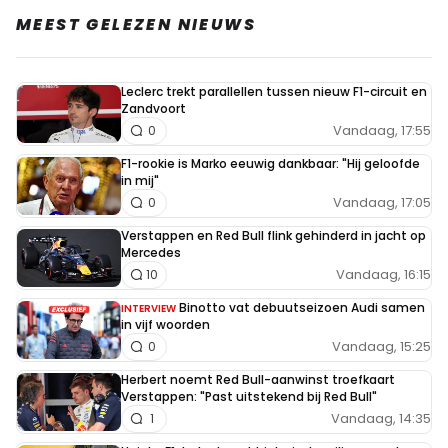
MEEST GELEZEN NIEUWS
Leclerc trekt parallellen tussen nieuw F1-circuit en
Zandvoort
Vandaag, 17:55
0
F1-rookie is Marko eeuwig dankbaar: "Hij geloofde
in mij"
Vandaag, 17:05
0
Verstappen en Red Bull flink gehinderd in jacht op
Mercedes
Vandaag, 16:15
10
Binotto vat debuutseizoen Audi samen
INTERVIEW
in vijf woorden
Vandaag, 15:25
0
Herbert noemt Red Bull-aanwinst troefkaart
Verstappen: "Past uitstekend bij Red Bull"
Vandaag, 14:35
1