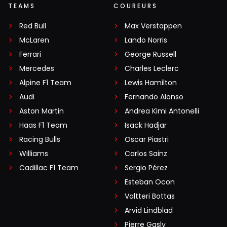
TEAMS
COUREURS
Red Bull
Max Verstappen
McLaren
Lando Norris
Ferrari
George Russell
Mercedes
Charles Leclerc
Alpine F1 Team
Lewis Hamilton
Audi
Fernando Alonso
Aston Martin
Andrea Kimi Antonelli
Haas F1 Team
Isack Hadjar
Racing Bulls
Oscar Piastri
Williams
Carlos Sainz
Cadillac F1 Team
Sergio Pérez
Esteban Ocon
Valtteri Bottas
Arvid Lindblad
Pierre Gasly