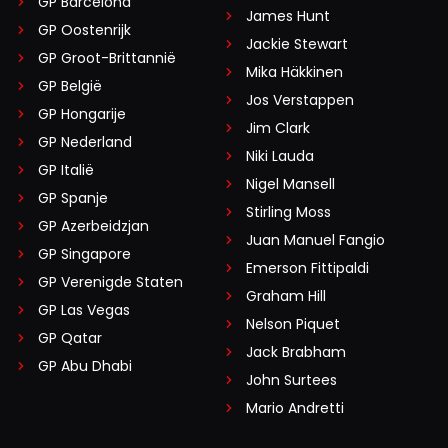
GP Barcelona
James Hunt
GP Oostenrijk
Jackie Stewart
GP Groot-Brittannië
Mika Häkkinen
GP België
Jos Verstappen
GP Hongarije
Jim Clark
GP Nederland
Niki Lauda
GP Italië
Nigel Mansell
GP Spanje
Stirling Moss
GP Azerbeidzjan
Juan Manuel Fangio
GP Singapore
Emerson Fittipaldi
GP Verenigde Staten
Graham Hill
GP Las Vegas
Nelson Piquet
GP Qatar
Jack Brabham
GP Abu Dhabi
John Surtees
Mario Andretti