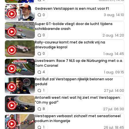
Gedreven Verstappen is een must voor F1
3 aug. 14:10
0
Super GT-bolide vliegt door de lucht tijdens
schrikbarende crash
2 aug. 14:20
0
Rally-coureur komt met de schrik vrij na
drievoudige koprol
1 aug. 14:45
0
Livestream: Race 7 NLS op de Nürburgring met o.a.
Tom Coronel
1 aug. 09:15
4
Red Bull zal Verstappen rijkelijk belonen voor
geduld
27 jul. 14:00
1
Antonelli weet niet wat hij ziet met Verstappen:
"Oh my god!"
27 jul. 06:30
8
Verstappen verbaast zichzelf met sensationeel
podium in Hongarije
26 jul. 18:45
1