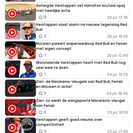
Getergde Verstappen zet Hamilton brutaal opzij
met heerlijke actie
26 jul. 13:35
13
Verstappen slaat alarm na nieuwe tegenslag Red
Bull
25 jul. 19:00
3
McLaren pareert wapenwedloop Red Bull en Ferrari
met eigen concept
25 jul. 12:40
1
Worstelende Verstappen heeft met Red Bull nog
veel werk te doen
24 jul. 19:25
1
Zien: de Macarena-vleugels van Red Bull, Ferrari
en McLaren in actie!
24 jul. 18:45
0
Zien: zo werkt de aangepaste Macarena-vleugel
van Ferrari
23 jul. 19:00
3
Verstappen geeft goed nieuws over
competitiviteit
23 jul. 17:45
0