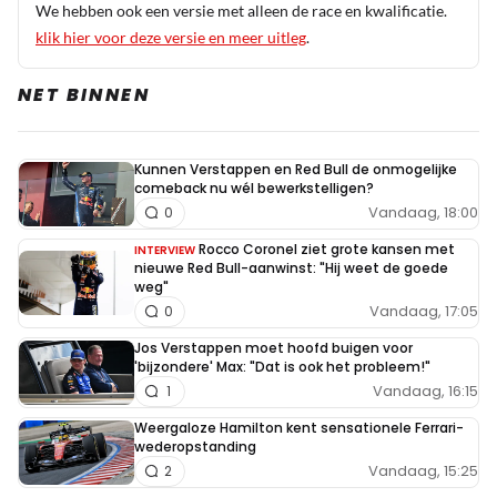
We hebben ook een versie met alleen de race en kwalificatie.
klik hier voor deze versie en meer uitleg
.
NET BINNEN
Kunnen Verstappen en Red Bull de onmogelijke
comeback nu wél bewerkstelligen?
Vandaag, 18:00
0
Rocco Coronel ziet grote kansen met
INTERVIEW
nieuwe Red Bull-aanwinst: "Hij weet de goede
weg"
Vandaag, 17:05
0
Jos Verstappen moet hoofd buigen voor
'bijzondere' Max: "Dat is ook het probleem!"
Vandaag, 16:15
1
Weergaloze Hamilton kent sensationele Ferrari-
wederopstanding
Vandaag, 15:25
2