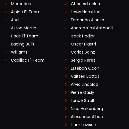
Mercedes
Charles Leclerc
Alpine F1 Team
Lewis Hamilton
Audi
Fernando Alonso
Aston Martin
Andrea Kimi Antonelli
Haas F1 Team
Isack Hadjar
Racing Bulls
Oscar Piastri
Williams
Carlos Sainz
Cadillac F1 Team
Sergio Pérez
Esteban Ocon
Valtteri Bottas
Arvid Lindblad
Pierre Gasly
Lance Stroll
Nico Hülkenberg
Alexander Albon
Liam Lawson