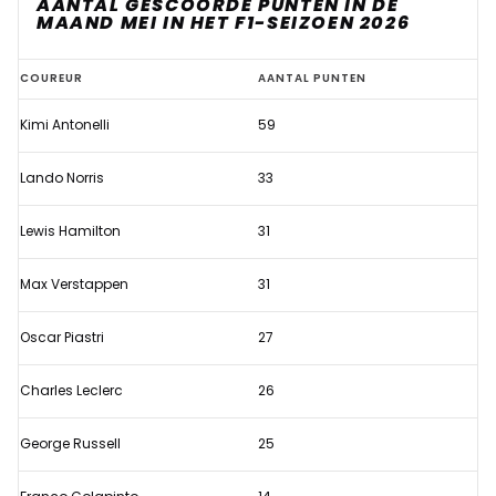
AANTAL GESCOORDE PUNTEN IN DE
MAAND MEI IN HET F1-SEIZOEN 2026
Verstappen
COUREUR
AANTAL PUNTEN
toont
Kimi Antonelli
59
tekenen
van
Lando Norris
33
herstel,
laat
Lewis Hamilton
31
grote
Max Verstappen
31
namen
achter
Oscar Piastri
27
zich
in
Charles Leclerc
26
F1-
lijstje
George Russell
25