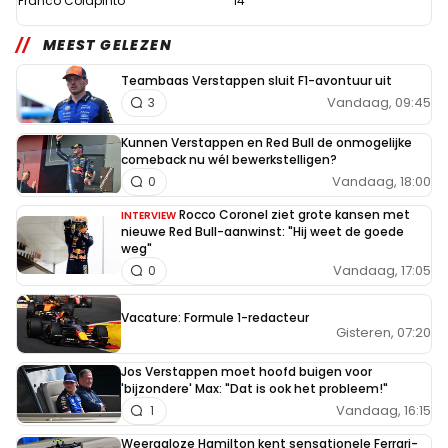
Franco Colapinto
14
MEEST GELEZEN
Teambaas Verstappen sluit F1-avontuur uit
Vandaag, 09:45
3
Kunnen Verstappen en Red Bull de onmogelijke
comeback nu wél bewerkstelligen?
Vandaag, 18:00
0
Rocco Coronel ziet grote kansen met
INTERVIEW
nieuwe Red Bull-aanwinst: "Hij weet de goede
weg"
Vandaag, 17:05
0
Vacature: Formule 1-redacteur
Gisteren, 07:20
Jos Verstappen moet hoofd buigen voor
'bijzondere' Max: "Dat is ook het probleem!"
Vandaag, 16:15
1
Weergaloze Hamilton kent sensationele Ferrari-