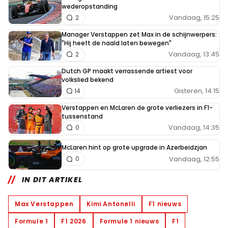
wederopstanding
Vandaag, 15:25
2
Manager Verstappen zet Max in de schijnwerpers:
"Hij heeft de naald laten bewegen"
Vandaag, 13:45
2
Dutch GP maakt verrassende artiest voor
volkslied bekend
Gisteren, 14:15
14
Verstappen en McLaren de grote verliezers in F1-
tussenstand
Vandaag, 14:35
0
McLaren hint op grote upgrade in Azerbeidzjan
Vandaag, 12:55
0
IN DIT ARTIKEL
Max Verstappen
Kimi Antonelli
F1 nieuws
Formule 1
F1 2026
Formule 1 nieuws
F1