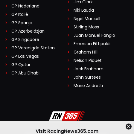
Jim Clark
GP Nederland
Niki Lauda
GP Italië
Nigel Mansell
GP Spanje
Stirling Moss
GP Azerbeidzjan
Juan Manuel Fangio
GP Singapore
Emerson Fittipaldi
GP Verenigde Staten
Graham Hill
GP Las Vegas
Nelson Piquet
GP Qatar
Jack Brabham
GP Abu Dhabi
John Surtees
Mario Andretti
Visit RacingNews365.com