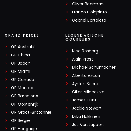
Oliver Bearman
Franco Colapinto
Gabriel Bortoleto
GRAND PRIXES
LEGENDARISCHE
COUREURS
GP Australië
Nico Rosberg
GP China
Alain Prost
GP Japan
Michael Schumacher
GP Miami
Alberto Ascari
GP Canada
Ayrton Senna
GP Monaco
Gilles Villeneuve
GP Barcelona
James Hunt
GP Oostenrijk
Jackie Stewart
GP Groot-Brittannië
Mika Häkkinen
GP België
Jos Verstappen
GP Hongarije