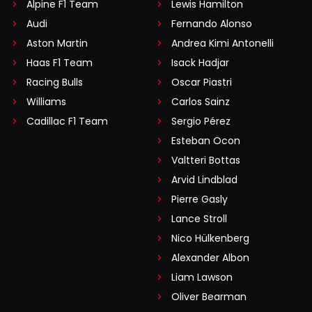
Alpine F1 Team
Lewis Hamilton
Audi
Fernando Alonso
Aston Martin
Andrea Kimi Antonelli
Haas F1 Team
Isack Hadjar
Racing Bulls
Oscar Piastri
Williams
Carlos Sainz
Cadillac F1 Team
Sergio Pérez
Esteban Ocon
Valtteri Bottas
Arvid Lindblad
Pierre Gasly
Lance Stroll
Nico Hülkenberg
Alexander Albon
Liam Lawson
Oliver Bearman