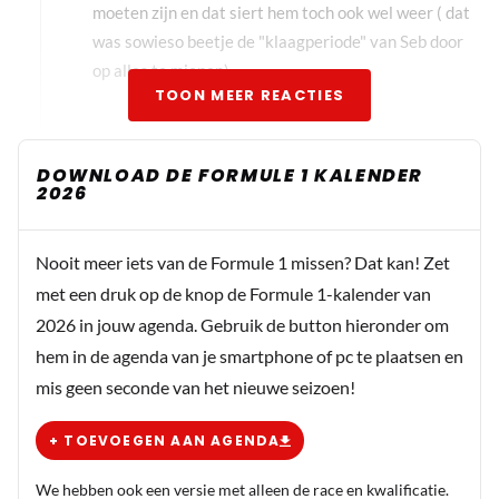
moeten zijn en dat siert hem toch ook wel weer ( dat
was sowieso beetje de "klaagperiode" van Seb door
op alles te miepen)
TOON MEER REACTIES
Closecall
DOWNLOAD DE FORMULE 1 KALENDER
11 november 2025 17:47
2026
@Pascale Daniel ook pas nadat Max al maanden bij Red
Bull reed. Toen Max bij Toro Rosso en het eerste paar
Nooit meer iets van de Formule 1 missen? Dat kan! Zet
maanden bij RBR reed absoluut niet.
met een druk op de knop de Formule 1-kalender van
2026 in jouw agenda. Gebruik de button hieronder om
Dit bericht is aangepast op:
11-11
hem in de agenda van je smartphone of pc te plaatsen en
mis geen seconde van het nieuwe seizoen!
Pascale
11 november 2025 22:56
+ TOEVOEGEN AAN AGENDA
Dan heb ik dat verkeerd in mijn herinnering. Dacht
dat Max in begin vooral met hem contact had en er
We hebben ook een versie met alleen de race en kwalificatie.