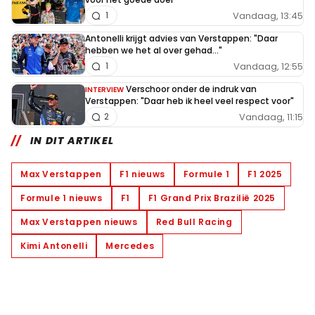
Vandaag, 13:45
1
Antonelli krijgt advies van Verstappen: "Daar
hebben we het al over gehad..."
Vandaag, 12:55
1
Verschoor onder de indruk van
INTERVIEW
Verstappen: "Daar heb ik heel veel respect voor"
Vandaag, 11:15
2
IN DIT ARTIKEL
Max Verstappen
F1 nieuws
Formule 1
F1 2025
Formule 1 nieuws
F1
F1 Grand Prix Brazilië 2025
Max Verstappen nieuws
Red Bull Racing
Kimi Antonelli
Mercedes