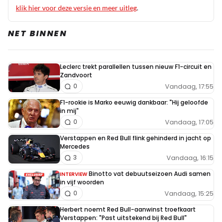
beetje spanning tussen hem en Carlos was ( al lag dat
klik hier voor deze versie en meer uitleg
.
denk ik vooral aan senior en senior en niet de jongens
zelf)
NET BINNEN
Leclerc trekt parallellen tussen nieuw F1-circuit en
Zandvoort
Vandaag, 17:55
0
F1-rookie is Marko eeuwig dankbaar: "Hij geloofde
in mij"
Vandaag, 17:05
0
Verstappen en Red Bull flink gehinderd in jacht op
Mercedes
Vandaag, 16:15
3
Binotto vat debuutseizoen Audi samen
INTERVIEW
in vijf woorden
Vandaag, 15:25
0
Herbert noemt Red Bull-aanwinst troefkaart
Verstappen: "Past uitstekend bij Red Bull"