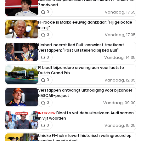
Zandvoort
Vandaag, 17:55
0
F1-rookie is Marko eeuwig dankbaar: "Hij geloofde
in mij"
Vandaag, 17:05
0
Herbert noemt Red Bull-aanwinst troefkaart
Verstappen: "Past uitstekend bij Red Bull"
Vandaag, 14:35
0
F1 biedt bijzondere ervaring aan voor laatste
Dutch Grand Prix
Vandaag, 12:05
0
Verstappen ontvangt uitnodiging voor bijzonder
NASCAR-project
Vandaag, 09:00
0
Binotto vat debuutseizoen Audi samen
INTERVIEW
in vijf woorden
Vandaag, 15:25
0
Unieke F1-helm levert historisch veilingrecord op
voor het goede doel