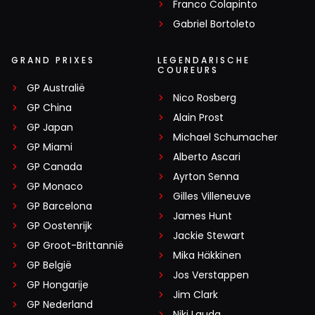
Franco Colapinto
Gabriel Bortoleto
GRAND PRIXES
LEGENDARISCHE
COUREURS
GP Australië
Nico Rosberg
GP China
Alain Prost
GP Japan
Michael Schumacher
GP Miami
Alberto Ascari
GP Canada
Ayrton Senna
GP Monaco
Gilles Villeneuve
GP Barcelona
James Hunt
GP Oostenrijk
Jackie Stewart
GP Groot-Brittannië
Mika Häkkinen
GP België
Jos Verstappen
GP Hongarije
Jim Clark
GP Nederland
Niki Lauda