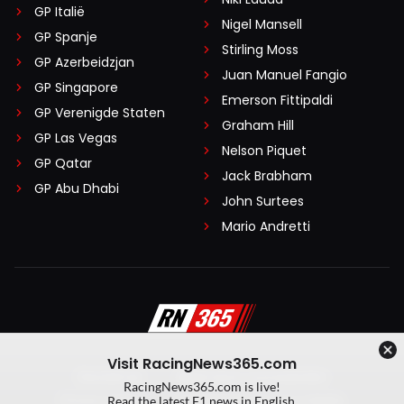
GP Italië
Nigel Mansell
GP Spanje
Stirling Moss
GP Azerbeidzjan
Juan Manuel Fangio
GP Singapore
Emerson Fittipaldi
GP Verenigde Staten
Graham Hill
GP Las Vegas
Nelson Piquet
GP Qatar
Jack Brabham
GP Abu Dhabi
John Surtees
Mario Andretti
Visit RacingNews365.com
Disclaimer
Algemene voorwaarden
RacingNews365.com is live!
Privacy Policy
Created by On Your Marks
Read the latest F1 news in English.