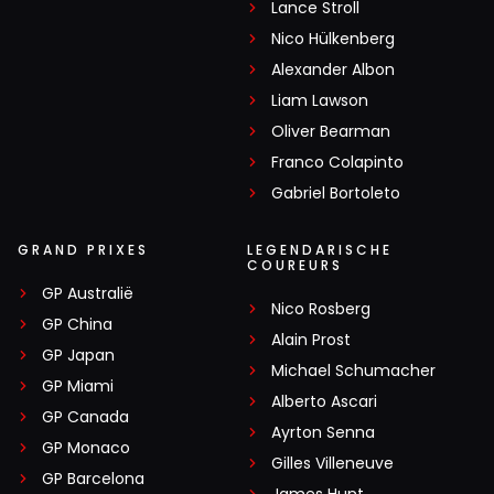
Lance Stroll
Nico Hülkenberg
Alexander Albon
Liam Lawson
Oliver Bearman
Franco Colapinto
Gabriel Bortoleto
GRAND PRIXES
LEGENDARISCHE
COUREURS
GP Australië
Nico Rosberg
GP China
Alain Prost
GP Japan
Michael Schumacher
GP Miami
Alberto Ascari
GP Canada
Ayrton Senna
GP Monaco
Gilles Villeneuve
GP Barcelona
James Hunt