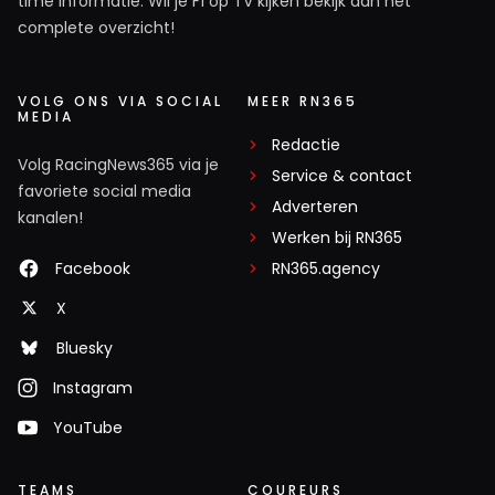
time informatie. Wil je F1 op TV kijken bekijk dan het
complete overzicht!
VOLG ONS VIA SOCIAL
MEER RN365
MEDIA
Redactie
Volg RacingNews365 via je
Service & contact
favoriete social media
Adverteren
kanalen!
Werken bij RN365
Facebook
RN365.agency
X
Bluesky
Instagram
YouTube
TEAMS
COUREURS