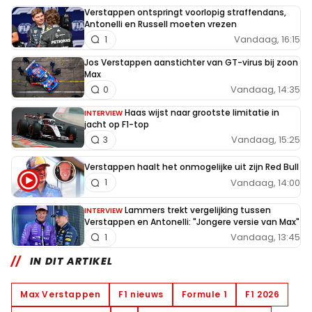
Verstappen ontspringt voorlopig straffendans,
Antonelli en Russell moeten vrezen
Vandaag, 16:15
1
Jos Verstappen aanstichter van GT-virus bij zoon
Max
Vandaag, 14:35
0
Haas wijst naar grootste limitatie in
INTERVIEW
jacht op F1-top
Vandaag, 15:25
3
Verstappen haalt het onmogelijke uit zijn Red Bull
Vandaag, 14:00
1
Lammers trekt vergelijking tussen
INTERVIEW
Verstappen en Antonelli: "Jongere versie van Max"
Vandaag, 13:45
1
IN DIT ARTIKEL
Max Verstappen
F1 nieuws
Formule 1
F1 2026