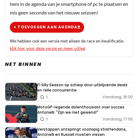
hem in de agenda van je smartphone of pc te plaatsen en
van verschillende teams en rijders, maar hier
mis geen seconde van het nieuwe seizoen!
lukt dat niet elke keer helaas.
+ TOEVOEGEN AAN AGENDA
We hebben ook een versie met alleen de race en kwalificatie.
klik hier voor deze versie en meer uitleg
.
NET BINNEN
F1 Silly Season op scherp door uitblijvende deals
en felle concurrentie
Vandaag, 18:00
1
MotoGP-legende dolenthousiast over succes
Antonelli: "Zijn we niet gewend!"
Vandaag, 17:05
1
Verstappen ontspringt voorlopig straffendans,
Antonelli en Russell moeten vrezen