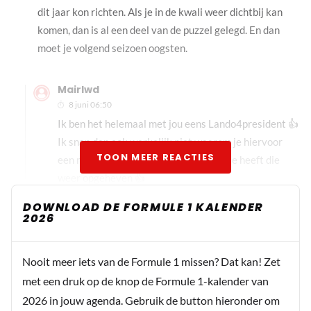
dit jaar kon richten. Als je in de kwali weer dichtbij kan
komen, dan is al een deel van de puzzel gelegd. En dan
moet je volgend seizoen oogsten.
Mairlwd
8 juni 06:50
Ik ben het helemaal met jou eens Lando4president 👍
Ik snap dan ook werkelijk niet waarom je hiervoor
TOON MEER REACTIES
een minnetje hebt gekregen, mijn plusje heeft die
weer opgeheven 👍
DOWNLOAD DE FORMULE 1 KALENDER
2026
Lando4president
9 juni 10:10
Mijn dank is groot. Ik heb hier vooral een paar
Nooit meer iets van de Formule 1 missen? Dat kan! Zet
fans gekregen die ongeacht wat ik schrijf een
met een druk op de knop de Formule 1-kalender van
minnetje geven. Vind ik verder prima. Als je op
2026 in jouw agenda. Gebruik de button hieronder om
een circuit komt, is het altijd gezellig tussen fans