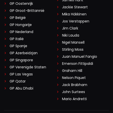
GP Oostenrijk
Jackie Stewart
GP Groot-Brittannië
Mika Häkkinen
GP België
Jos Verstappen
GP Hongarije
Jim Clark
GP Nederland
Niki Lauda
GP Italië
Nigel Mansell
GP Spanje
Stirling Moss
GP Azerbeidzjan
Juan Manuel Fangio
GP Singapore
Emerson Fittipaldi
GP Verenigde Staten
Graham Hill
GP Las Vegas
Nelson Piquet
GP Qatar
Jack Brabham
GP Abu Dhabi
John Surtees
Mario Andretti