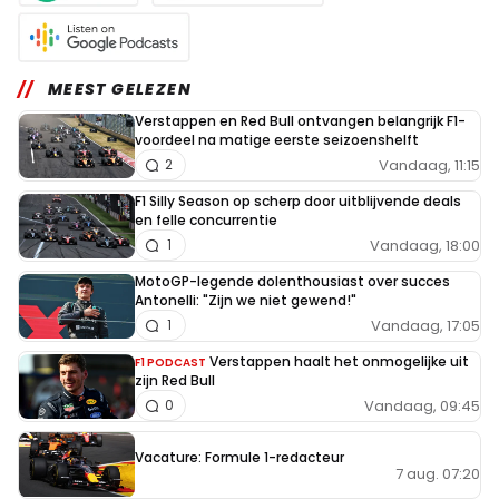
MEEST GELEZEN
Verstappen en Red Bull ontvangen belangrijk F1-
voordeel na matige eerste seizoenshelft
Vandaag, 11:15
2
F1 Silly Season op scherp door uitblijvende deals
en felle concurrentie
Vandaag, 18:00
1
MotoGP-legende dolenthousiast over succes
Antonelli: "Zijn we niet gewend!"
Vandaag, 17:05
1
Verstappen haalt het onmogelijke uit
F1 PODCAST
zijn Red Bull
Vandaag, 09:45
0
Vacature: Formule 1-redacteur
7 aug. 07:20