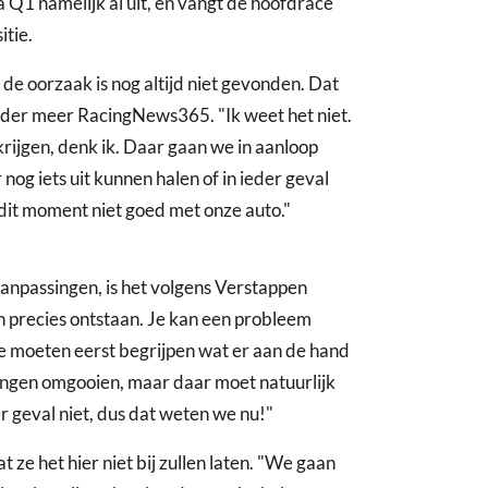
a Q1 namelijk al uit, en vangt de hoofdrace
itie.
e oorzaak is nog altijd niet gevonden. Dat
der meer RacingNews365. "Ik weet het niet.
krijgen, denk ik. Daar gaan we in aanloop
 nog iets uit kunnen halen of in ieder geval
 dit moment niet goed met onze auto."
anpassingen, is het volgens Verstappen
n precies ontstaan. Je kan een probleem
e moeten eerst begrijpen wat er aan de hand
dingen omgooien, maar daar moet natuurlijk
er geval niet, dus dat weten we nu!"
t ze het hier niet bij zullen laten. "We gaan