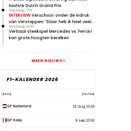
laatste Dutch Grand Prix
Vandaag, 11:15
INTERVIEW
Verschoor onder de indruk
van Verstappen: "Daar heb ik heel veel
Vandaag, 10:30
respect voor"
Verbaal steekspel Mercedes vs. Ferrari
kan grote hoogten bereiken
MEER NIEUWS
F1-KALENDER 2026
F1-
RACE
DATUM
kalender
GP Nederland
23 aug 2026
2026
GP Italië
6 sep 2026