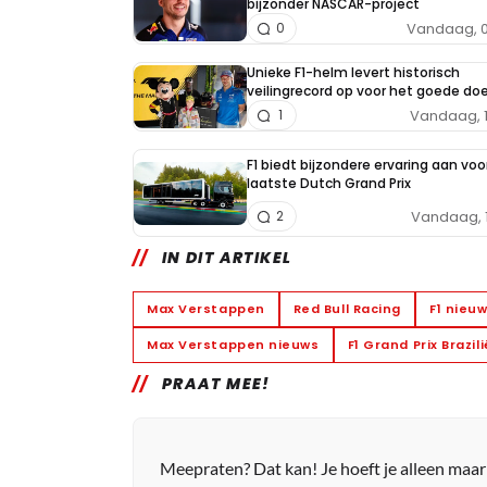
bijzonder NASCAR-project
Vandaag, 0
0
Unieke F1-helm levert historisch
veilingrecord op voor het goede doe
Vandaag, 
1
F1 biedt bijzondere ervaring aan voo
laatste Dutch Grand Prix
Vandaag, 
2
IN DIT ARTIKEL
Max Verstappen
Red Bull Racing
F1 nieu
Max Verstappen nieuws
F1 Grand Prix Brazil
PRAAT MEE!
Meepraten? Dat kan! Je hoeft je alleen maa