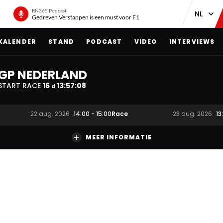
RN365 Podcast
Gedreven Verstappen is een must voor F1
KALENDER
STAND
PODCAST
VIDEO
INTERVIEWS
GP NEDERLAND
START RACE
16
13
:
57
:
07
d
Race
22 aug. 2026
14:00
-
15:00
23 aug. 2026
13
MEER INFORMATIE