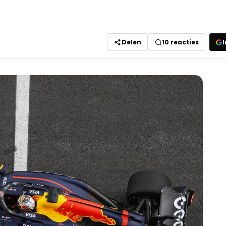
Delen
10
reacties
I