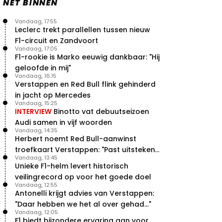
NET BINNEN
Vandaag, 17:55
Leclerc trekt parallellen tussen nieuw
F1-circuit en Zandvoort
Vandaag, 17:05
F1-rookie is Marko eeuwig dankbaar: "Hij
geloofde in mij"
Vandaag, 16:15
Verstappen en Red Bull flink gehinderd
in jacht op Mercedes
Vandaag, 15:25
INTERVIEW
Binotto vat debuutseizoen
Audi samen in vijf woorden
Vandaag, 14:35
Herbert noemt Red Bull-aanwinst
troefkaart Verstappen: "Past uitstekend
Vandaag, 13:45
bij Red Bull"
Unieke F1-helm levert historisch
veilingrecord op voor het goede doel
Vandaag, 12:55
Antonelli krijgt advies van Verstappen:
"Daar hebben we het al over gehad..."
Vandaag, 12:05
F1 biedt bijzondere ervaring aan voor