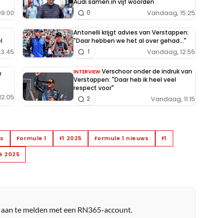
Audi samen in vijf woorden
9:00
Vandaag, 15:25
0
Antonelli krijgt advies van Verstappen:
l
"Daar hebben we het al over gehad..."
13:45
Vandaag, 12:55
1
Verschoor onder de indruk van
INTERVIEW
r
Verstappen: "Daar heb ik heel veel
respect voor"
12:05
Vandaag, 11:15
2
ws
Formule 1
F1 2025
Formule 1 nieuws
F1
ië 2025
r aan te melden met een RN365-account.