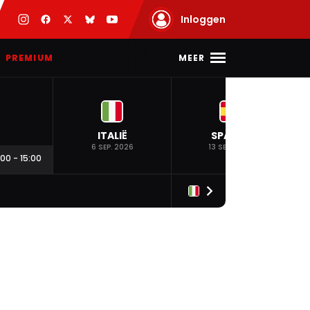
Inloggen
MEER
PREMIUM
ITALIË
SPANJE
6 SEP. 2026
13 SEP. 2026
:00
-
15:00