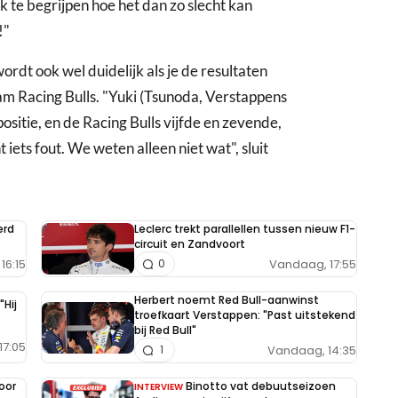
k te begrijpen hoe het dan zo slecht kan
!"
ordt ook wel duidelijk als je de resultaten
am Racing Bulls. "Yuki (Tsunoda, Verstappens
ositie, en de Racing Bulls vijfde en zevende,
iets fout. We weten alleen niet wat", sluit
erd
Leclerc trekt parallellen tussen nieuw F1-
circuit en Zandvoort
16:15
Vandaag, 17:55
0
Herbert noemt Red Bull-aanwinst
"Hij
troefkaart Verstappen: "Past uitstekend
bij Red Bull"
17:05
Vandaag, 14:35
1
oor
Binotto vat debuutseizoen
INTERVIEW