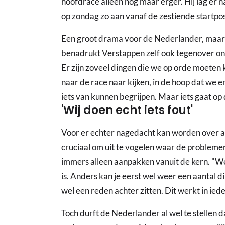
hoofdrace alleen nog maar erger. Hij lag er n
op zondag zo aan vanaf de zestiende startpos
Een groot drama voor de Nederlander, maar d
benadrukt Verstappen zelf ook tegenover on
Er zijn zoveel dingen die we op orde moeten 
naar de race naar kijken, in de hoop dat we er
iets van kunnen begrijpen. Maar iets gaat op
'Wij doen echt iets fout'
Voor er echter nagedacht kan worden over a
cruciaal om uit te vogelen waar de probleme
immers alleen aanpakken vanuit de kern. "W
is. Anders kan je eerst wel weer een aantal 
wel een reden achter zitten. Dit werkt in ied
Toch durft de Nederlander al wel te stellen da