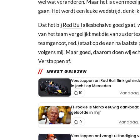
wel wat veranderen. Maar het is even moeilij
gaan. Het wordt een leuke wedstrijd, denk ik
Dat het bij
Red Bull
allesbehalve goed gaat, w
van het team vergelijkt met die van zusterte
teamgenoot, red.) staat op de een na laatste p
volgens mij. Maar goed, daarom doen wij echt 
Verstappen af.
MEEST GELEZEN
Verstappen en Red Bull flink gehind
in jacht op Mercedes
Vandaag, 
10
F1-rookie is Marko eeuwig dankbaar: 
geloofde in mij"
Vandaag, 
0
Verstappen ontvangt uitnodiging v