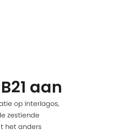
RB21 aan
tie op Interlagos,
de zestiende
at het anders