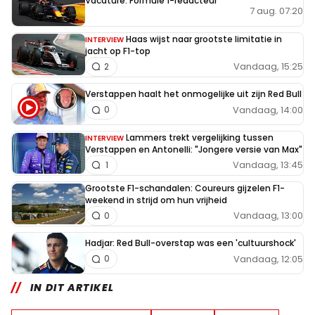
Vacature: Formule 1-redacteur
7 aug. 07:20
Haas wijst naar grootste limitatie in
INTERVIEW
jacht op F1-top
Vandaag, 15:25
2
Verstappen haalt het onmogelijke uit zijn Red Bull
Vandaag, 14:00
0
Lammers trekt vergelijking tussen
INTERVIEW
Verstappen en Antonelli: "Jongere versie van Max"
Vandaag, 13:45
1
Grootste F1-schandalen: Coureurs gijzelen F1-
weekend in strijd om hun vrijheid
Vandaag, 13:00
0
Hadjar: Red Bull-overstap was een 'cultuurshock'
Vandaag, 12:05
0
IN DIT ARTIKEL