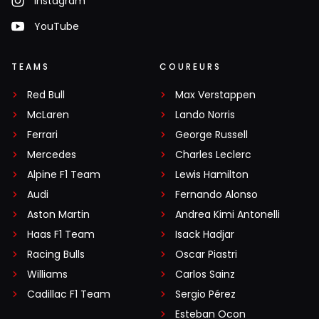
Instagram
YouTube
TEAMS
COUREURS
Red Bull
Max Verstappen
McLaren
Lando Norris
Ferrari
George Russell
Mercedes
Charles Leclerc
Alpine F1 Team
Lewis Hamilton
Audi
Fernando Alonso
Aston Martin
Andrea Kimi Antonelli
Haas F1 Team
Isack Hadjar
Racing Bulls
Oscar Piastri
Williams
Carlos Sainz
Cadillac F1 Team
Sergio Pérez
Esteban Ocon