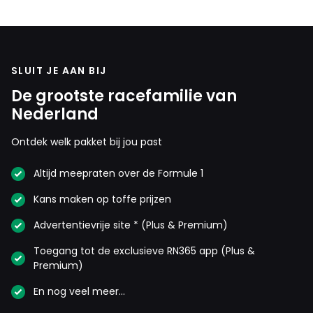
leven in de brouwerij. Vorige keer werd hij er nog
vijfde mee en zonder die spin derde. Een strijdende
Max vind ik mooier dan een 2023 Max.
SLUIT JE AAN BIJ
Dit bericht is aangepast op:
26-07
De grootste racefamilie van
Nederland
Ontdek welk pakket bij jou past
Meepraten? Dat kan! Je hoeft je alleen maar aan te
Altijd meepraten over de Formule 1
melden met een RN365-account.
Kans maken op toffe prijzen
INLOGGEN
AANMELDEN
Advertentievrije site * (Plus & Premium)
Toegang tot de exclusieve RN365 app (Plus &
Premium)
En nog veel meer…