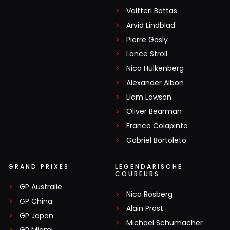
Valtteri Bottas
Arvid Lindblad
Pierre Gasly
Lance Stroll
Nico Hülkenberg
Alexander Albon
Liam Lawson
Oliver Bearman
Franco Colapinto
Gabriel Bortoleto
GRAND PRIXES
LEGENDARISCHE
COUREURS
GP Australië
Nico Rosberg
GP China
Alain Prost
GP Japan
Michael Schumacher
GP Miami