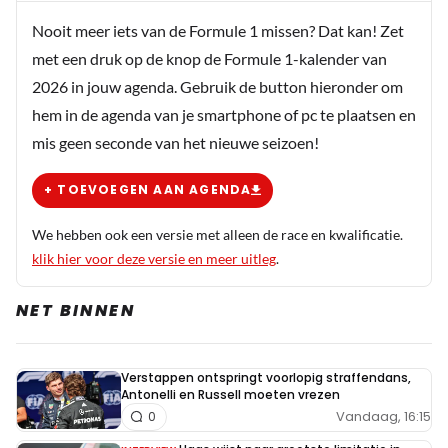
Ja, in feite het omgekeerde scenario van Silverstone.
Nooit meer iets van de Formule 1 missen? Dat kan! Zet
Ik hoop dat het nu beter uitpakt. Ook veel plezier
met een druk op de knop de Formule 1-kalender van
voor morgen
2026 in jouw agenda. Gebruik de button hieronder om
hem in de agenda van je smartphone of pc te plaatsen en
mis geen seconde van het nieuwe seizoen!
Ep
26 juli 2025 15:05
+ TOEVOEGEN AAN AGENDA
Mooie drift bocht 1 uit. Helaas kost het hem wel P3…
maar die pakt hij morgen sowieso terug. Racepace van de
We hebben ook een versie met alleen de race en kwalificatie.
Ferrari lijkt mij stukje minder dan die van RBR.
klik hier voor deze versie en meer uitleg
.
NET BINNEN
HaroldLT
26 juli 2025 15:13
Toch jammer dat de weersverwachting voor morgen
Verstappen ontspringt voorlopig straffendans,
Red Bull heeft genoopt om de downforce te
Antonelli en Russell moeten vrezen
vergroten. Want met die afstelling van gisteren voor
Vandaag, 16:15
0
de sprint, had hij de wapens om de McLaren’s te