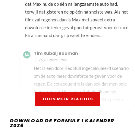
dat Max nu de op één na langzaamste auto had,
terwijl dat gisteren de op één na snelste was. Als het
flink zal regenen, dan is Max met zoveel extra
downforce in ieder geval goed uitgerust voor de race.
En als iemand dan grip weet te vinden….
Tim Rubaij Bouman
26 juli 2025 17:03
Het is een door Red Bull ingecalculeerd scenario
om de auto meer downforce te geven voor de
regen. De consequentie is dan ook dat men pole
kan vergeten. Het gaat uiteindelijk om het
TOON MEER REACTIES
eindresultaat en niet om pole. Veel kijkplezier
Harold T.
DOWNLOAD DE FORMULE 1 KALENDER
2026
HaroldLT
26 juli 2025 18:07