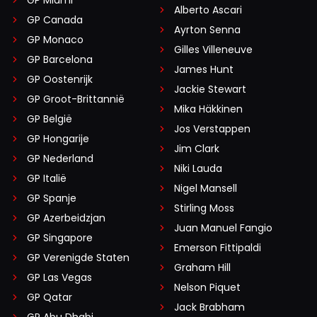
Alberto Ascari
GP Canada
Ayrton Senna
GP Monaco
Gilles Villeneuve
GP Barcelona
James Hunt
GP Oostenrijk
Jackie Stewart
GP Groot-Brittannië
Mika Häkkinen
GP België
Jos Verstappen
GP Hongarije
Jim Clark
GP Nederland
Niki Lauda
GP Italië
Nigel Mansell
GP Spanje
Stirling Moss
GP Azerbeidzjan
Juan Manuel Fangio
GP Singapore
Emerson Fittipaldi
GP Verenigde Staten
Graham Hill
GP Las Vegas
Nelson Piquet
GP Qatar
Jack Brabham
GP Abu Dhabi