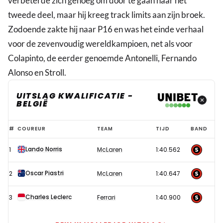
verbeterde zich genoeg om door te gaan naar het
tweede deel, maar hij kreeg track limits aan zijn broek.
Zodoende zakte hij naar P16 en was het einde verhaal
voor de zevenvoudig wereldkampioen, net als voor
Colapinto, de eerder genoemde Antonelli, Fernando
Alonso en Stroll.
UITSLAG KWALIFICATIE -
BELGIË
Verstappen
#
COUREUR
TEAM
TIJD
BAND
moet
Lando Norris
1
McLaren
1:40.562
hoofd
buigen
Oscar Piastri
2
McLaren
1:40.647
voor
dominant
Charles Leclerc
3
Ferrari
1:40.900
McLaren