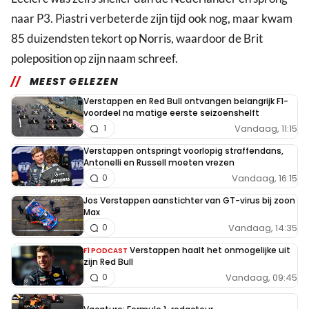
naar P3. Piastri verbeterde zijn tijd ook nog, maar kwam
85 duizendsten tekort op Norris, waardoor de Brit
poleposition op zijn naam schreef.
MEEST GELEZEN
Verstappen en Red Bull ontvangen belangrijk F1-
voordeel na matige eerste seizoenshelft
Vandaag, 11:15
1
Verstappen ontspringt voorlopig straffendans,
Antonelli en Russell moeten vrezen
Vandaag, 16:15
0
Jos Verstappen aanstichter van GT-virus bij zoon
Max
Vandaag, 14:35
0
Verstappen haalt het onmogelijke uit
F1 PODCAST
zijn Red Bull
Vandaag, 09:45
0