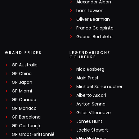
Alexander Albon
Liam Lawson
Oliver Bearman
Franco Colapinto
Gabriel Bortoleto
GRAND PRIXES
LEGENDARISCHE
COUREURS
GP Australië
Nico Rosberg
GP China
Alain Prost
GP Japan
Michael Schumacher
GP Miami
Alberto Ascari
GP Canada
Ayrton Senna
GP Monaco
Gilles Villeneuve
GP Barcelona
James Hunt
GP Oostenrijk
Jackie Stewart
GP Groot-Brittannië
Mika Häkkinen