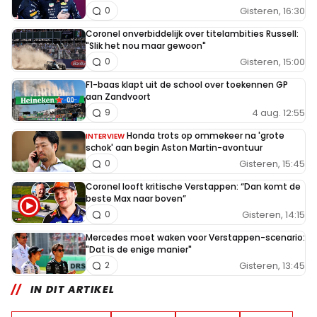
Gisteren, 16:30
0
Coronel onverbiddelijk over titelambities Russell:
"Slik het nou maar gewoon"
Gisteren, 15:00
0
F1-baas klapt uit de school over toekennen GP
aan Zandvoort
4 aug. 12:55
9
Honda trots op ommekeer na 'grote
INTERVIEW
schok' aan begin Aston Martin-avontuur
Gisteren, 15:45
0
Coronel looft kritische Verstappen: “Dan komt de
beste Max naar boven”
Gisteren, 14:15
0
Mercedes moet waken voor Verstappen-scenario:
"Dat is de enige manier"
Gisteren, 13:45
2
IN DIT ARTIKEL