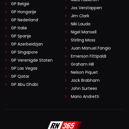
GP België
Jos Verstappen
GP Hongarije
Jim Clark
GP Nederland
Niki Lauda
GP Italië
Nigel Mansell
GP Spanje
Stirling Moss
GP Azerbeidzjan
Juan Manuel Fangio
GP Singapore
Emerson Fittipaldi
GP Verenigde Staten
Graham Hill
GP Las Vegas
Nelson Piquet
GP Qatar
Jack Brabham
GP Abu Dhabi
John Surtees
Mario Andretti