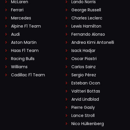
McLaren
Lando Norris
Ferrari
George Russell
Mercedes
Charles Leclerc
Alpine F1 Team
Lewis Hamilton
Audi
Fernando Alonso
Aston Martin
Andrea Kimi Antonelli
Haas F1 Team
Isack Hadjar
Racing Bulls
Oscar Piastri
Williams
Carlos Sainz
Cadillac F1 Team
Sergio Pérez
Esteban Ocon
Valtteri Bottas
Arvid Lindblad
Pierre Gasly
Lance Stroll
Nico Hülkenberg