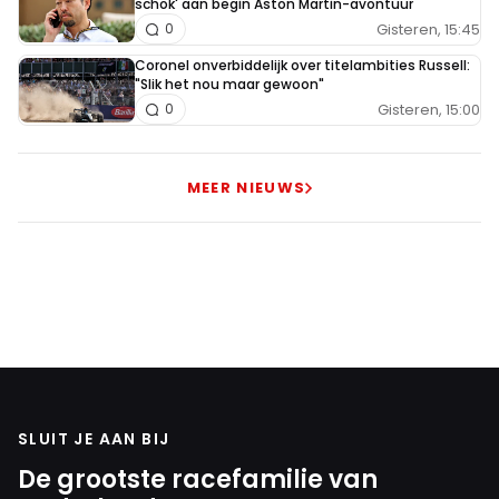
schok' aan begin Aston Martin-avontuur
Gisteren, 15:45
0
Coronel onverbiddelijk over titelambities Russell:
"Slik het nou maar gewoon"
Gisteren, 15:00
0
MEER NIEUWS
SLUIT JE AAN BIJ
De grootste racefamilie van