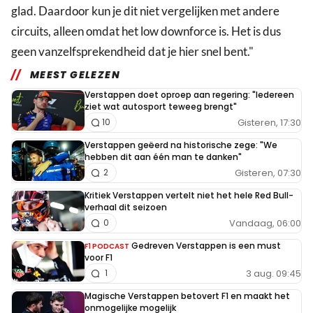
glad. Daardoor kun je dit niet vergelijken met andere
circuits, alleen omdat het low downforce is. Het is dus
geen vanzelfsprekendheid dat je hier snel bent."
MEEST GELEZEN
Verstappen doet oproep aan regering: "Iedereen
ziet wat autosport teweeg brengt"
Gisteren, 17:30
10
Verstappen geëerd na historische zege: "We
hebben dit aan één man te danken"
Gisteren, 07:30
2
Kritiek Verstappen vertelt niet het hele Red Bull-
verhaal dit seizoen
Vandaag, 06:00
0
Gedreven Verstappen is een must
F1 PODCAST
voor F1
3 aug. 09:45
1
Magische Verstappen betovert F1 en maakt het
onmogelijke mogelijk