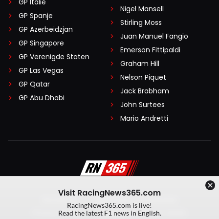
GP Italië
Nigel Mansell
GP Spanje
Stirling Moss
GP Azerbeidzjan
Juan Manuel Fangio
GP Singapore
Emerson Fittipaldi
GP Verenigde Staten
Graham Hill
GP Las Vegas
Nelson Piquet
GP Qatar
Jack Brabham
GP Abu Dhabi
John Surtees
Mario Andretti
Visit RacingNews365.com
Disclaimer
Algemene voorwaarden
RacingNews365.com is live!
Privacy Policy
Created by On Your Marks
Read the latest F1 news in English.