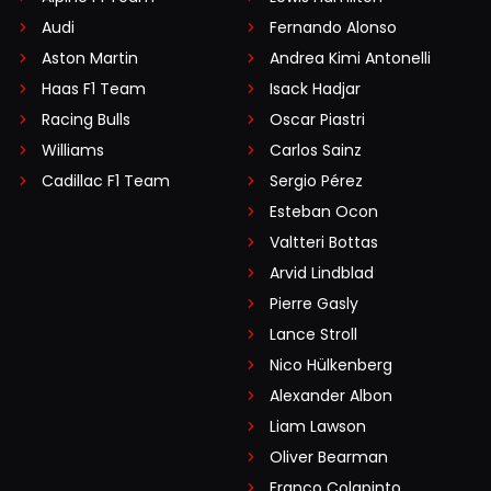
Audi
Fernando Alonso
Aston Martin
Andrea Kimi Antonelli
Haas F1 Team
Isack Hadjar
Racing Bulls
Oscar Piastri
Williams
Carlos Sainz
Cadillac F1 Team
Sergio Pérez
Esteban Ocon
Valtteri Bottas
Arvid Lindblad
Pierre Gasly
Lance Stroll
Nico Hülkenberg
Alexander Albon
Liam Lawson
Oliver Bearman
Franco Colapinto