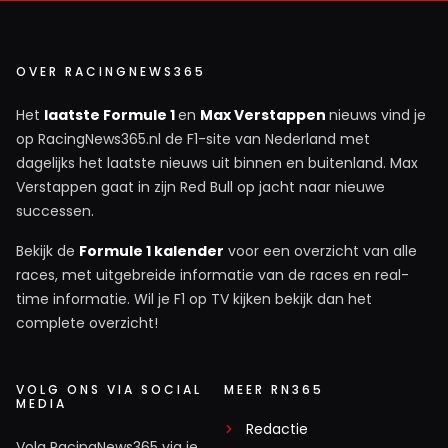
OVER RACINGNEWS365
Het
laatste Formule 1
en
Max Verstappen
nieuws vind je
op RacingNews365.nl de F1-site van Nederland met
dagelijks het laatste nieuws uit binnen en buitenland. Max
Verstappen gaat in zijn Red Bull op jacht naar nieuwe
successen.
Bekijk de
Formule 1 kalender
voor een overzicht van alle
races, met uitgebreide informatie van de races en real-
time informatie. Wil je F1 op TV kijken bekijk dan het
complete overzicht!
VOLG ONS VIA SOCIAL
MEER RN365
MEDIA
Redactie
Volg RacingNews365 via je