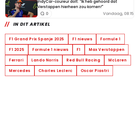
IndyCar-coureur dolt: "Ik heb gehoord dat
Verstappen hierheen zou komen!"
Vandaag, 08:15
0
IN DIT ARTIKEL
F1 Grand Prix Spanje 2025
F1 nieuws
Formule 1
F1 2025
Formule 1 nieuws
F1
Max Verstappen
Ferrari
Lando Norris
Red Bull Racing
McLaren
Mercedes
Charles Leclerc
Oscar Piastri