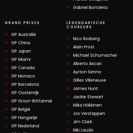
Gabriel Bortoleto
GRAND PRIXES
LEGENDARISCHE
COUREURS
GP Australië
Nico Rosberg
GP China
Alain Prost
GP Japan
Michael Schumacher
GP Miami
Alberto Ascari
GP Canada
Ayrton Senna
GP Monaco
Gilles Villeneuve
GP Barcelona
James Hunt
GP Oostenrijk
Jackie Stewart
GP Groot-Brittannië
Mika Häkkinen
GP België
Jos Verstappen
GP Hongarije
Jim Clark
GP Nederland
Niki Lauda