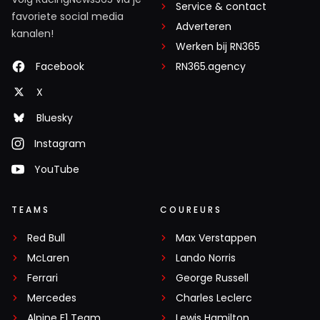
Service & contact
favoriete social media
Adverteren
kanalen!
Werken bij RN365
Facebook
RN365.agency
X
Bluesky
Instagram
YouTube
TEAMS
COUREURS
Red Bull
Max Verstappen
McLaren
Lando Norris
Ferrari
George Russell
Mercedes
Charles Leclerc
Alpine F1 Team
Lewis Hamilton