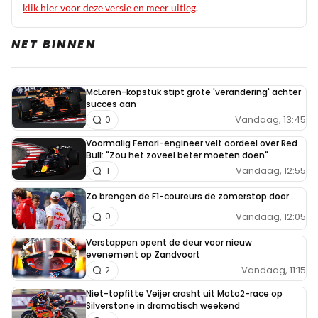
klik hier voor deze versie en meer uitleg
.
NET BINNEN
McLaren-kopstuk stipt grote 'verandering' achter
succes aan
Vandaag, 13:45
0
Voormalig Ferrari-engineer velt oordeel over Red
Bull: "Zou het zoveel beter moeten doen"
Vandaag, 12:55
1
Zo brengen de F1-coureurs de zomerstop door
Vandaag, 12:05
0
Verstappen opent de deur voor nieuw
evenement op Zandvoort
Vandaag, 11:15
2
Niet-topfitte Veijer crasht uit Moto2-race op
Silverstone in dramatisch weekend