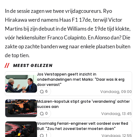
In de sessie zagen we twee vrijdagcoureurs. Ryo
Hirakawa werd namens Haas F1 17de, terwijl Victor
Martins bij zijn debuut in de Williams de 19de tijd klokte,
vóór hekkensluiter Franco Colapinto. En Alonso dan? Die
zakte op zachte banden weg naar enkele plaatsen buiten
de top tien.
MEEST GELEZEN
Jos Verstappen geeft inzicht in
onderhandelingen met Marko: "Daar was ik erg
door verrast"
Vandaag, 09:00
6
McLaren-kopstuk stipt grote 'verandering' achter
succes aan
Vandaag, 13:45
0
Voormalig Ferrari-engineer velt oordeel over Red
Bull: "Zou het zoveel beter moeten doen"
Vandaag, 12:55
1