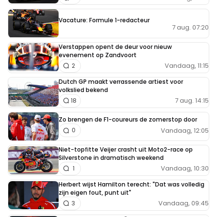
Vacature: Formule 1-redacteur
7 aug. 07:20
Verstappen opent de deur voor nieuw
evenement op Zandvoort
Vandaag, 11:15
2
Dutch GP maakt verrassende artiest voor
volkslied bekend
7 aug. 14:15
18
Zo brengen de F1-coureurs de zomerstop door
Vandaag, 12:05
0
Niet-topfitte Veijer crasht uit Moto2-race op
Silverstone in dramatisch weekend
Vandaag, 10:30
1
Herbert wijst Hamilton terecht: "Dat was volledig
zijn eigen fout, punt uit"
Vandaag, 09:45
3