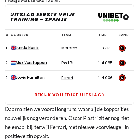
UITSLAG EERSTE VRIJE
TRAINING - SPANJE
Verstappen
#
COUREUR
TEAM
TIJD
BAND
opent
Lando Norris
1
McLaren
1:13.718
op
gepaste
Max Verstappen
2
Red Bull
1:14.085
afstand
van
Lewis Hamilton
3
Ferrari
1:14.096
Norris
in
BEKIJK VOLLEDIGE UITSLAG
Spanje
Daarna zien we vooral longruns, waarbij de kopposities
nauwelijks nog veranderen. Oscar Piastri zit er nog niet
helemaal bij, terwijl Ferrari, mét nieuwe voorvleugel, in
positieve zin opvalt.