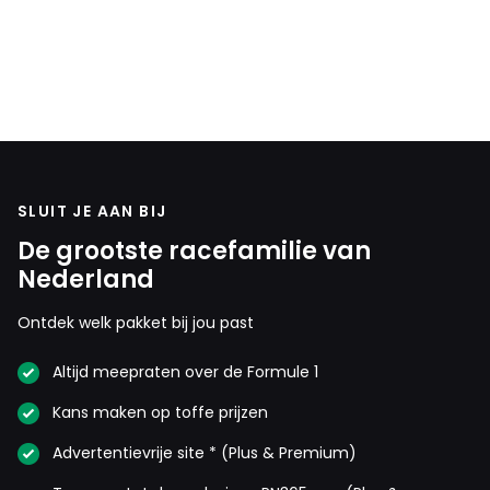
Frontrowlockout
7 mei 17:35
En dat geluid van die auto, fantastisch!
Marianne Asselman
7 mei 23:10
SLUIT JE AAN BIJ
Erg leuk om te lezen, toppie Max
De grootste racefamilie van
Nederland
Jodi
Ontdek welk pakket bij jou past
7 mei 20:40
Dit is overduidelijk gewoon geluk.
Altijd meepraten over de Formule 1
Kans maken op toffe prijzen
Ursus
Advertentievrije site * (Plus & Premium)
7 mei 21:01
🤣🤣🤣 absoluut 🤣🤣🤣