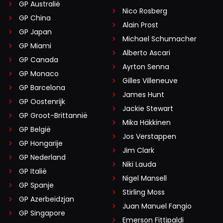
GP Australië
Nico Rosberg
GP China
Alain Prost
GP Japan
Michael Schumacher
GP Miami
Alberto Ascari
GP Canada
Ayrton Senna
GP Monaco
Gilles Villeneuve
GP Barcelona
James Hunt
GP Oostenrijk
Jackie Stewart
GP Groot-Brittannië
Mika Häkkinen
GP België
Jos Verstappen
GP Hongarije
Jim Clark
GP Nederland
Niki Lauda
GP Italië
Nigel Mansell
GP Spanje
Stirling Moss
GP Azerbeidzjan
Juan Manuel Fangio
GP Singapore
Emerson Fittipaldi