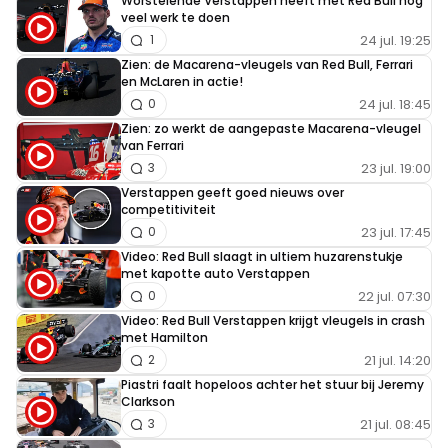
Worstelende Verstappen heeft met Red Bull nog
veel werk te doen
7 mei 19:09
24 jul. 19:25
1
En dan die stuurcorrecties die je op de onboard
Zien: de Macarena-vleugels van Red Bull, Ferrari
beelden ziet. Waanzinnig gewoon met die snelheden
en McLaren in actie!
en die weersomstandigheden.
24 jul. 18:45
0
Zien: zo werkt de aangepaste Macarena-vleugel
van Ferrari
edin-b#57610
23 jul. 19:00
3
8 mei 07:22
Verstappen geeft goed nieuws over
Dit is gewoon waanzinnig; iedere Max-hater die nog
competitiviteit
23 jul. 17:45
0
steed zijn mond open trekt over Max, die zet zichzelf
Video: Red Bull slaagt in ultiem huzarenstukje
gewoon voor ***.... ;)
met kapotte auto Verstappen
22 jul. 07:30
0
Dit bericht is aangepast door de redactie.
Video: Red Bull Verstappen krijgt vleugels in crash
met Hamilton
21 jul. 14:20
2
Piastri faalt hopeloos achter het stuur bij Jeremy
John Van Den Elshout
Clarkson
21 jul. 08:45
3
7 mei 17:20