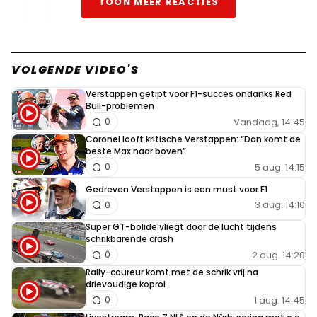
TOON MEER REACTIES
esther-van-heertum#17740
8 mei 06:59
VOLGENDE VIDEO'S
Die gaat nu waarschijnlijk mauwen over dat het
in de regen was.. maar dat is alleen maar knapper
Verstappen getipt voor F1-succes ondanks Red
hahaha
Bull-problemen
Vandaag, 14:45
0
Coronel looft kritische Verstappen: “Dan komt de
Azijnman
beste Max naar boven”
7 mei 15:56
5 aug. 14:15
0
😂🤣, 😂🤣!!!
Gedreven Verstappen is een must voor F1
3 aug. 14:10
0
Super GT-bolide vliegt door de lucht tijdens
CvM
schrikbarende crash
2 aug. 14:20
0
7 mei 16:39
Rally-coureur komt met de schrik vrij na
Onvoorstelbaar goed. Na twee ronden in een nieuwe auto
drievoudige koprol
onder die condities. Diepe buiging.
1 aug. 14:45
0