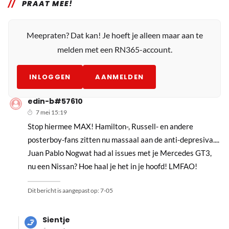
PRAAT MEE!
Meepraten? Dat kan! Je hoeft je alleen maar aan te
melden met een RN365-account.
INLOGGEN
AANMELDEN
edin-b#57610
7 mei 15:19
Stop hiermee MAX! Hamilton-, Russell- en andere
posterboy-fans zitten nu massaal aan de anti-depresiva....
Juan Pablo Nogwat had al issues met je Mercedes GT3,
nu een Nissan? Hoe haal je het in je hoofd! LMFAO!
Dit bericht is aangepast op:
7-05
Sientje