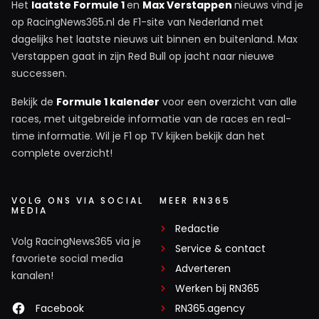
Het
laatste Formule 1
en
Max Verstappen
nieuws vind je
regenval (wat ook weer andere skills vereist dan in
op RacingNews365.nl de F1-site van Nederland met
een F1 auto) een snelle ronde neerzet.
dagelijks het laatste nieuws uit binnen en buitenland. Max
Verstappen gaat in zijn Red Bull op jacht naar nieuwe
John Van Den Elshout
successen.
8 mei 19:06
Bekijk de
Formule 1 kalender
voor een overzicht van alle
Eigenlijk maar 1 ronde om aan de auto te
races, met uitgebreide informatie van de races en real-
wennen, de 2e was z'n vliegende ronde
time informatie. Wil je F1 op TV kijken bekijk dan het
complete overzicht!
Latino
8 mei 07:30
VOLG ONS VIA SOCIAL
MEER RN365
MEDIA
Dat was GENIETEN!!!!!!!!!!!!
Redactie
Volg RacingNews365 via je
Service & contact
favoriete social media
Adverteren
kanalen!
klaafierules
Werken bij RN365
8 mei 10:21
Facebook
RN365.agency
Jemig hoe ver reikt zijn talent wel, dit is toch niet