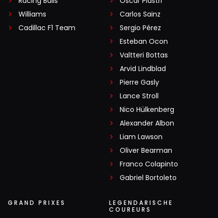
Racing Bulls
Oscar Piastri
omdat Max er niet meer rondrijdt". Geen fijne reclame
Williams
Carlos Sainz
voor de F1 lijkt mij, dus Ben kan beter naar Max gaan
Cadillac F1 Team
Sergio Pérez
luisteren als hij kritiek levert
Esteban Ocon
Valtteri Bottas
Arvid Lindblad
Uptodate
8 mei 13:42
Pierre Gasly
Op een hoop, leuke header 👎
Lance Stroll
Nico Hülkenberg
Alexander Albon
Liam Lawson
Meepraten? Dat kan! Je hoeft je alleen maar aan te
Oliver Bearman
melden met een RN365-account.
Franco Colapinto
Gabriel Bortoleto
INLOGGEN
AANMELDEN
GRAND PRIXES
LEGENDARISCHE
COUREURS