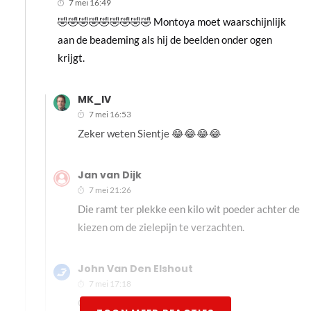
7 mei 16:49
🤣🤣🤣🤣🤣🤣🤣🤣🤣 Montoya moet waarschijnlijk
aan de beademing als hij de beelden onder ogen
krijgt.
MK_IV
7 mei 16:53
Zeker weten Sientje 😂😂😂😂
Jan van Dijk
7 mei 21:26
Die ramt ter plekke een kilo wit poeder achter de
kiezen om de zielepijn te verzachten.
John Van Den Elshout
7 mei 17:18
Gewoon geluk, zie je zo....