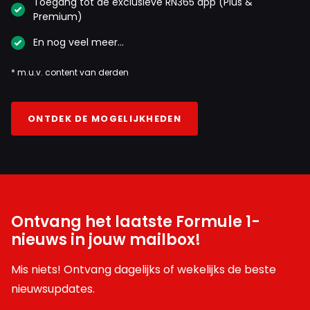
Toegang tot de exclusieve RN365 app (Plus &
Premium)
En nog veel meer…
Herta184
7 mei 21:11
* m.u.v. content van derden
Wat een race geluid! Wat een rit! Weet iemand wanneer
dit is geweest?
ONTDEK DE MOGELIJKHEDEN
Frontrowlockout
7 mei 21:55
Volgens mij was dit net voor/na het GP weekend in
Japan.
Ontvang het laatste Formule 1-
nieuws in jouw mailbox!
fred-van-der-linden#35494
Mis niets! Ontvang dagelijks of wekelijks de beste
7 mei 21:38
nieuwsupdates.
Just luck! J.P.M.😉