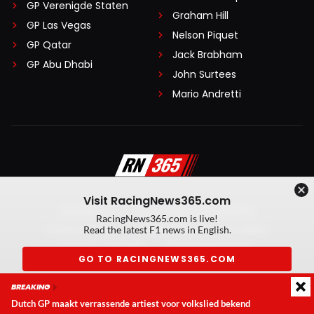
GP Verenigde Staten
Graham Hill
GP Las Vegas
Nelson Piquet
GP Qatar
Jack Brabham
GP Abu Dhabi
John Surtees
Mario Andretti
Visit RacingNews365.com
Disclaimer
Algemene voorwaarden
RacingNews365.com is live!
Privacy Policy
Created by On Your Marks
Read the latest F1 news in English.
Privacy manager
Kansspeluitingen
GO TO RACINGNEWS365.COM
© 2026 RacingNews365. Alle rechten voorbehouden
BREAKING
Don't show again
Dutch GP maakt verrassende artiest voor volkslied bekend