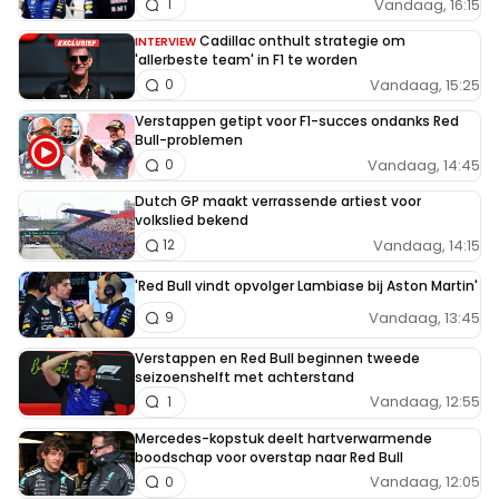
Vandaag, 16:15
1
Dit bericht is aangepast op:
7-05
Cadillac onthult strategie om
INTERVIEW
'allerbeste team' in F1 te worden
Vandaag, 15:25
0
abaveld1541968442
7 mei 18:16
Verstappen getipt voor F1-succes ondanks Red
Bull-problemen
Die man hoort in een psychiatrische kliniek!
Vandaag, 14:45
0
Dutch GP maakt verrassende artiest voor
Eagle
volkslied bekend
7 mei 19:06
Vandaag, 14:15
12
Hij weet het juist wel. Dit soort commentaar van hem
'Red Bull vindt opvolger Lambiase bij Aston Martin'
genereert Clicks en dat is waar het hem om te doen
Vandaag, 13:45
9
is.
Verstappen en Red Bull beginnen tweede
seizoenshelft met achterstand
Vandaag, 12:55
1
Mspeed.e
Mercedes-kopstuk deelt hartverwarmende
7 mei 19:51
boodschap voor overstap naar Red Bull
Ik heb in een ver verleden op het circuit van Zandvoort
Vandaag, 12:05
0