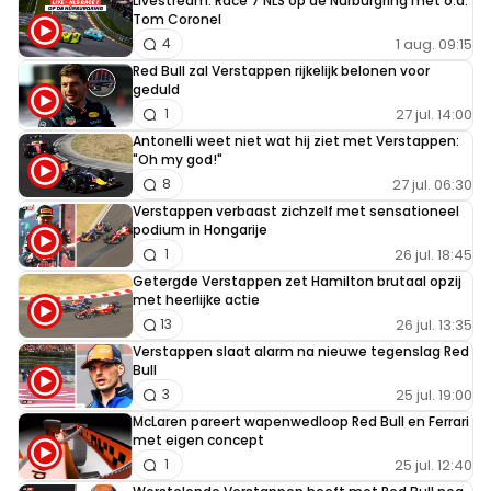
Livestream: Race 7 NLS op de Nürburgring met o.a.
Tom Coronel
Formula1fan
1 aug. 09:15
4
8 mei 06:46
Red Bull zal Verstappen rijkelijk belonen voor
Fantastisch om te zien hoe blij hij kijkt en hoe veel
geduld
plezier hij heeft. Wat een baas, met 2 rondjes zo
27 jul. 14:00
1
scoren
Antonelli weet niet wat hij ziet met Verstappen:
"Oh my god!"
27 jul. 06:30
8
Verstappen verbaast zichzelf met sensationeel
F1Bandit
podium in Hongarije
7 mei 18:54
26 jul. 18:45
1
Hij heeft zo godgierend veel talent en gevoel, tel daarbij
Getergde Verstappen zet Hamilton brutaal opzij
met heerlijke actie
op dat hij met drie rondes op wel circuit dan ook snel kan
26 jul. 13:35
13
zijn. Dit is naar mijn mening de beste coureur ooit.
Verstappen slaat alarm na nieuwe tegenslag Red
Ongeacht hoeveel wereldtitels anderen behaald hebben
Bull
25 jul. 19:00
3
in de F1. Ze hebben nooit laten zien wat Max met 3
McLaren pareert wapenwedloop Red Bull en Ferrari
rondes kan met een auto
met eigen concept
25 jul. 12:40
1
Eagle