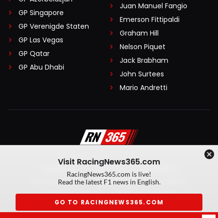
Juan Manuel Fangio
GP Singapore
Emerson Fittipaldi
GP Verenigde Staten
Graham Hill
GP Las Vegas
Nelson Piquet
GP Qatar
Jack Brabham
GP Abu Dhabi
John Surtees
Mario Andretti
Visit RacingNews365.com
Disclaimer
Algemene voorwaarden
RacingNews365.com is live!
Privacy Policy
Created by On Your Marks
Read the latest F1 news in English.
Privacy manager
Kansspeluitingen
GO TO RACINGNEWS365.COM
© 2026 RacingNews365. Alle rechten voorbehouden