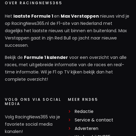
OVER RACINGNEWS365
Het
laatste Formule 1
en
Max Verstappen
nieuws vind je
op RacingNews365.nl de F1-site van Nederland met
dagelijks het laatste nieuws uit binnen en buitenland. Max
Verstappen gaat in zijn Red Bull op jacht naar nieuwe
successen.
Bekijk de
Formule 1 kalender
voor een overzicht van alle
races, met uitgebreide informatie van de races en real-
time informatie. Wil je F1 op TV kijken bekijk dan het
complete overzicht!
VOLG ONS VIA SOCIAL
MEER RN365
MEDIA
Redactie
Volg RacingNews365 via je
Service & contact
favoriete social media
Adverteren
kanalen!