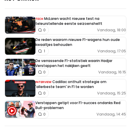
McLaren wacht nieuwe test na
TECH
teleurstellende eerste seizoenshelft
Vandaag, 18:00
0
De reden waarom nieuwe F1-wagens hun oude
kwaaltjes behouden
Vandaag, 17:05
1
De verrassende F1-statistiek waarin Hadjar
Verstappen het nakijken geeft
Vandaag, 16:15
0
Cadillac onthult strategie om
INTERVIEW
'allerbeste team' in F1 te worden
Vandaag, 15:25
0
Verstappen getipt voor F1-succes ondanks Red
Bull-problemen
Vandaag, 14:45
0