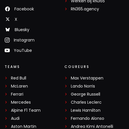
Werken bij RN365
Facebook
RN365.agency
X
Bluesky
Instagram
YouTube
TEAMS
COUREURS
Red Bull
Max Verstappen
McLaren
Lando Norris
Ferrari
George Russell
Mercedes
Charles Leclerc
Alpine F1 Team
Lewis Hamilton
Audi
Fernando Alonso
Aston Martin
Andrea Kimi Antonelli