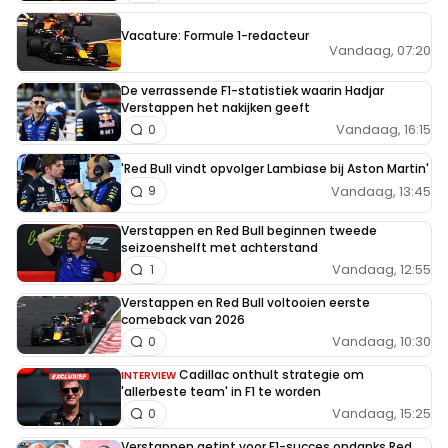
Vacature: Formule 1-redacteur
Vandaag, 07:20
De verrassende F1-statistiek waarin Hadjar
Verstappen het nakijken geeft
Vandaag, 16:15
0
'Red Bull vindt opvolger Lambiase bij Aston Martin'
Vandaag, 13:45
9
Verstappen en Red Bull beginnen tweede
seizoenshelft met achterstand
Vandaag, 12:55
1
Verstappen en Red Bull voltooien eerste
comeback van 2026
Vandaag, 10:30
0
Cadillac onthult strategie om
INTERVIEW
'allerbeste team' in F1 te worden
Vandaag, 15:25
0
Verstappen getipt voor F1-succes ondanks Red