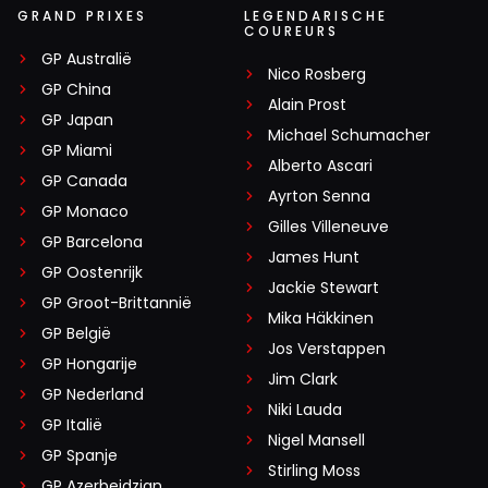
GRAND PRIXES
LEGENDARISCHE
COUREURS
GP Australië
Nico Rosberg
GP China
Alain Prost
GP Japan
Michael Schumacher
GP Miami
Alberto Ascari
GP Canada
Ayrton Senna
GP Monaco
Gilles Villeneuve
GP Barcelona
James Hunt
GP Oostenrijk
Jackie Stewart
GP Groot-Brittannië
Mika Häkkinen
GP België
Jos Verstappen
GP Hongarije
Jim Clark
GP Nederland
Niki Lauda
GP Italië
Nigel Mansell
GP Spanje
Stirling Moss
GP Azerbeidzjan