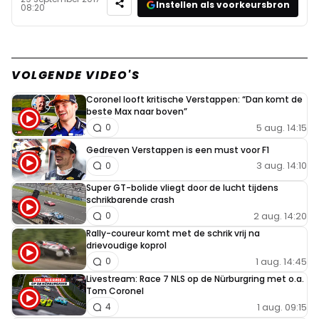
Instellen als voorkeursbron
08:20
VOLGENDE VIDEO'S
Coronel looft kritische Verstappen: “Dan komt de
beste Max naar boven”
5 aug. 14:15
0
Gedreven Verstappen is een must voor F1
3 aug. 14:10
0
Super GT-bolide vliegt door de lucht tijdens
schrikbarende crash
2 aug. 14:20
0
Rally-coureur komt met de schrik vrij na
drievoudige koprol
1 aug. 14:45
0
Livestream: Race 7 NLS op de Nürburgring met o.a.
Tom Coronel
1 aug. 09:15
4