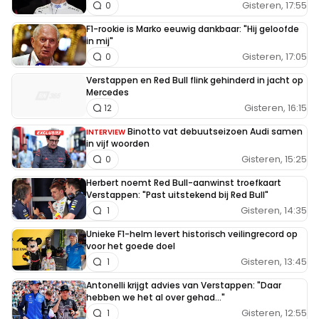
Gisteren, 17:55
0
F1-rookie is Marko eeuwig dankbaar: "Hij geloofde
in mij"
Gisteren, 17:05
0
Verstappen en Red Bull flink gehinderd in jacht op
Mercedes
Gisteren, 16:15
12
Binotto vat debuutseizoen Audi samen
INTERVIEW
in vijf woorden
Gisteren, 15:25
0
Herbert noemt Red Bull-aanwinst troefkaart
Verstappen: "Past uitstekend bij Red Bull"
Gisteren, 14:35
1
Unieke F1-helm levert historisch veilingrecord op
voor het goede doel
Gisteren, 13:45
1
Antonelli krijgt advies van Verstappen: "Daar
hebben we het al over gehad..."
Gisteren, 12:55
1