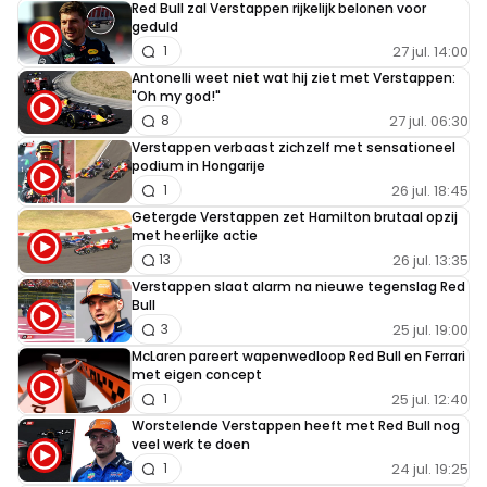
Red Bull zal Verstappen rijkelijk belonen voor
geduld
27 jul. 14:00
1
Antonelli weet niet wat hij ziet met Verstappen:
"Oh my god!"
27 jul. 06:30
8
Verstappen verbaast zichzelf met sensationeel
podium in Hongarije
26 jul. 18:45
1
Getergde Verstappen zet Hamilton brutaal opzij
met heerlijke actie
26 jul. 13:35
13
Verstappen slaat alarm na nieuwe tegenslag Red
Bull
25 jul. 19:00
3
McLaren pareert wapenwedloop Red Bull en Ferrari
met eigen concept
25 jul. 12:40
1
Worstelende Verstappen heeft met Red Bull nog
veel werk te doen
24 jul. 19:25
1