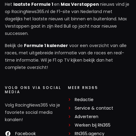
Het
laatste Formule 1
en
Max Verstappen
nieuws vind je
op RacingNews365.nl de F1-site van Nederland met
dagelijks het laatste nieuws uit binnen en buitenland. Max
Verstappen gaat in zijn Red Bull op jacht naar nieuwe
successen.
Bekijk de
Formule 1 kalender
voor een overzicht van alle
races, met uitgebreide informatie van de races en real-
time informatie. Wil je F1 op TV kijken bekijk dan het
complete overzicht!
VOLG ONS VIA SOCIAL
MEER RN365
MEDIA
Redactie
Volg RacingNews365 via je
Service & contact
favoriete social media
Adverteren
kanalen!
Werken bij RN365
Facebook
RN365.agency