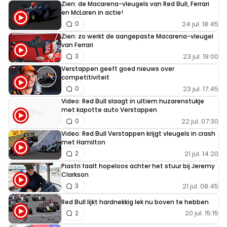
Zien: de Macarena-vleugels van Red Bull, Ferrari
en McLaren in actie!
24 jul. 18:45
0
Zien: zo werkt de aangepaste Macarena-vleugel
van Ferrari
23 jul. 19:00
3
Verstappen geeft goed nieuws over
competitiviteit
23 jul. 17:45
0
Video: Red Bull slaagt in ultiem huzarenstukje
met kapotte auto Verstappen
22 jul. 07:30
0
Video: Red Bull Verstappen krijgt vleugels in crash
met Hamilton
21 jul. 14:20
2
Piastri faalt hopeloos achter het stuur bij Jeremy
Clarkson
21 jul. 08:45
3
Red Bull lijkt hardnekkig lek nu boven te hebben
20 jul. 15:15
2