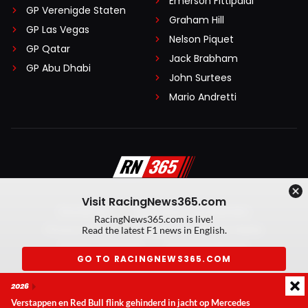
Emerson Fittipaldi
GP Verenigde Staten
Graham Hill
GP Las Vegas
Nelson Piquet
GP Qatar
Jack Brabham
GP Abu Dhabi
John Surtees
Mario Andretti
Visit RacingNews365.com
Disclaimer
Algemene voorwaarden
RacingNews365.com is live!
Privacy Policy
Created by On Your Marks
Read the latest F1 news in English.
Privacy manager
Kansspeluitingen
GO TO RACINGNEWS365.COM
© 2026 RacingNews365. Alle rechten voorbehouden
2026
Don't show again
Verstappen en Red Bull flink gehinderd in jacht op Mercedes