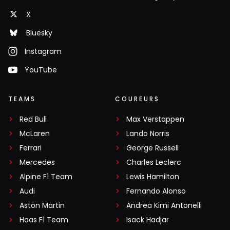
X
Bluesky
Instagram
YouTube
TEAMS
COUREURS
Red Bull
Max Verstappen
McLaren
Lando Norris
Ferrari
George Russell
Mercedes
Charles Leclerc
Alpine F1 Team
Lewis Hamilton
Audi
Fernando Alonso
Aston Martin
Andrea Kimi Antonelli
Haas F1 Team
Isack Hadjar