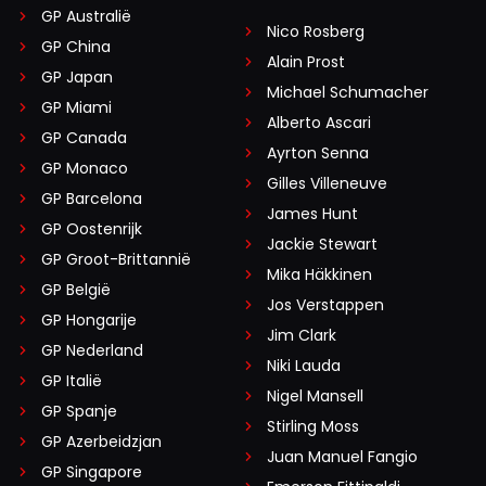
GP Australië
Nico Rosberg
GP China
Alain Prost
GP Japan
Michael Schumacher
GP Miami
Alberto Ascari
GP Canada
Ayrton Senna
GP Monaco
Gilles Villeneuve
GP Barcelona
James Hunt
GP Oostenrijk
Jackie Stewart
GP Groot-Brittannië
Mika Häkkinen
GP België
Jos Verstappen
GP Hongarije
Jim Clark
GP Nederland
Niki Lauda
GP Italië
Nigel Mansell
GP Spanje
Stirling Moss
GP Azerbeidzjan
Juan Manuel Fangio
GP Singapore