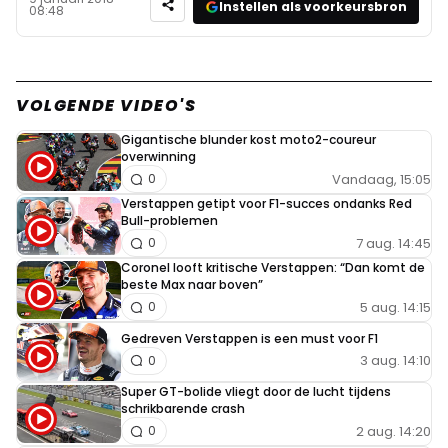
Instellen als voorkeursbron
08:48
VOLGENDE VIDEO'S
Gigantische blunder kost moto2-coureur
overwinning
Vandaag, 15:05
0
Verstappen getipt voor F1-succes ondanks Red
Bull-problemen
7 aug. 14:45
0
Coronel looft kritische Verstappen: “Dan komt de
beste Max naar boven”
5 aug. 14:15
0
Gedreven Verstappen is een must voor F1
3 aug. 14:10
0
Super GT-bolide vliegt door de lucht tijdens
schrikbarende crash
2 aug. 14:20
0