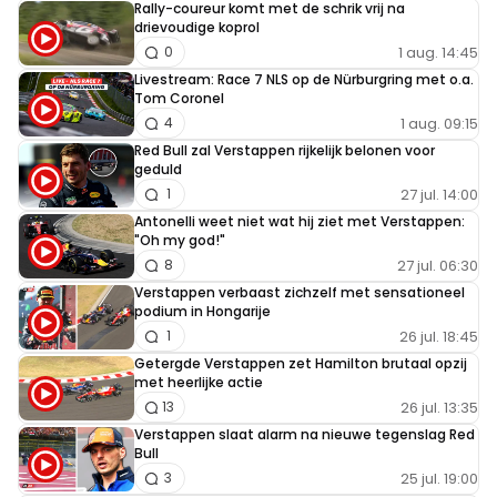
Rally-coureur komt met de schrik vrij na
drievoudige koprol
1 aug. 14:45
0
Livestream: Race 7 NLS op de Nürburgring met o.a.
Tom Coronel
1 aug. 09:15
4
Red Bull zal Verstappen rijkelijk belonen voor
geduld
27 jul. 14:00
1
Antonelli weet niet wat hij ziet met Verstappen:
"Oh my god!"
27 jul. 06:30
8
Verstappen verbaast zichzelf met sensationeel
podium in Hongarije
26 jul. 18:45
1
Getergde Verstappen zet Hamilton brutaal opzij
met heerlijke actie
26 jul. 13:35
13
Verstappen slaat alarm na nieuwe tegenslag Red
Bull
25 jul. 19:00
3