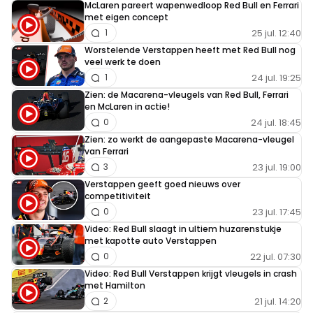
McLaren pareert wapenwedloop Red Bull en Ferrari
met eigen concept
25 jul. 12:40
1
Worstelende Verstappen heeft met Red Bull nog
veel werk te doen
24 jul. 19:25
1
Zien: de Macarena-vleugels van Red Bull, Ferrari
en McLaren in actie!
24 jul. 18:45
0
Zien: zo werkt de aangepaste Macarena-vleugel
van Ferrari
23 jul. 19:00
3
Verstappen geeft goed nieuws over
competitiviteit
23 jul. 17:45
0
Video: Red Bull slaagt in ultiem huzarenstukje
met kapotte auto Verstappen
22 jul. 07:30
0
Video: Red Bull Verstappen krijgt vleugels in crash
met Hamilton
21 jul. 14:20
2