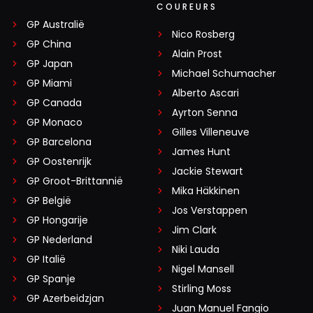
COUREURS
GP Australië
Nico Rosberg
GP China
Alain Prost
GP Japan
Michael Schumacher
GP Miami
Alberto Ascari
GP Canada
Ayrton Senna
GP Monaco
Gilles Villeneuve
GP Barcelona
James Hunt
GP Oostenrijk
Jackie Stewart
GP Groot-Brittannië
Mika Häkkinen
GP België
Jos Verstappen
GP Hongarije
Jim Clark
GP Nederland
Niki Lauda
GP Italië
Nigel Mansell
GP Spanje
Stirling Moss
GP Azerbeidzjan
Juan Manuel Fangio