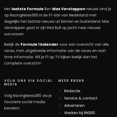
Het
laatste Formule 1
en
Max Verstappen
nieuws vind je
op RacingNews365.nl de F1-site van Nederland met
dagelijks het laatste nieuws uit binnen en buitenland. Max
Verstappen gaat in zijn Red Bull op jacht naar nieuwe
successen.
Bekijk de
Formule 1 kalender
voor een overzicht van alle
races, met uitgebreide informatie van de races en real-
time informatie. Wil je F1 op TV kijken bekijk dan het
complete overzicht!
VOLG ONS VIA SOCIAL
MEER RN365
MEDIA
Redactie
Volg RacingNews365 via je
Service & contact
favoriete social media
Adverteren
kanalen!
Werken bij RN365