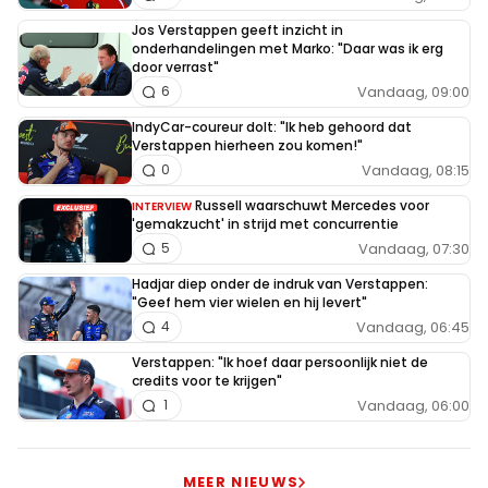
Jos Verstappen geeft inzicht in
onderhandelingen met Marko: "Daar was ik erg
door verrast"
Vandaag, 09:00
6
IndyCar-coureur dolt: "Ik heb gehoord dat
Verstappen hierheen zou komen!"
Vandaag, 08:15
0
Russell waarschuwt Mercedes voor
INTERVIEW
'gemakzucht' in strijd met concurrentie
Vandaag, 07:30
5
Hadjar diep onder de indruk van Verstappen:
"Geef hem vier wielen en hij levert"
Vandaag, 06:45
4
Verstappen: "Ik hoef daar persoonlijk niet de
credits voor te krijgen"
Vandaag, 06:00
1
MEER NIEUWS