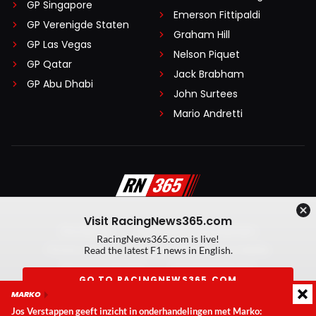
GP Singapore
Emerson Fittipaldi
GP Verenigde Staten
Graham Hill
GP Las Vegas
Nelson Piquet
GP Qatar
Jack Brabham
GP Abu Dhabi
John Surtees
Mario Andretti
Visit RacingNews365.com
Disclaimer
Algemene voorwaarden
RacingNews365.com is live!
Privacy Policy
Created by On Your Marks
Read the latest F1 news in English.
Privacy manager
Kansspeluitingen
GO TO RACINGNEWS365.COM
MARKO
© 2026 RacingNews365. Alle rechten voorbehouden
Jos Verstappen geeft inzicht in onderhandelingen met Marko:
Don't show again