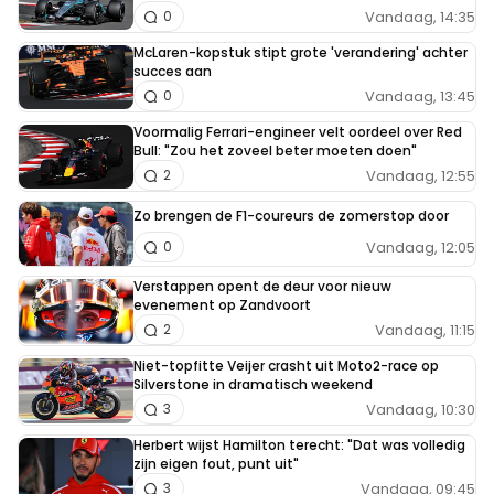
Vandaag, 14:35
0
McLaren-kopstuk stipt grote 'verandering' achter
succes aan
Vandaag, 13:45
0
Voormalig Ferrari-engineer velt oordeel over Red
Bull: "Zou het zoveel beter moeten doen"
Vandaag, 12:55
2
Zo brengen de F1-coureurs de zomerstop door
Vandaag, 12:05
0
Verstappen opent de deur voor nieuw
evenement op Zandvoort
Vandaag, 11:15
2
Niet-topfitte Veijer crasht uit Moto2-race op
Silverstone in dramatisch weekend
Vandaag, 10:30
3
Herbert wijst Hamilton terecht: "Dat was volledig
zijn eigen fout, punt uit"
Vandaag, 09:45
3