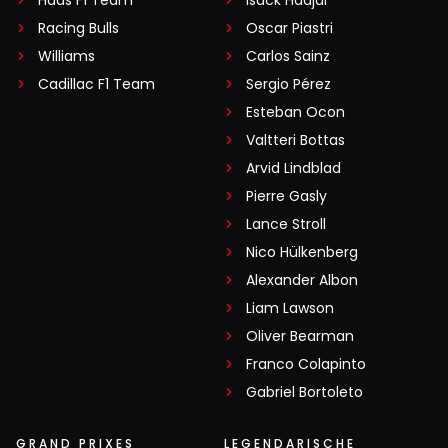
Haas F1 Team
Isack Hadjar
Racing Bulls
Oscar Piastri
Williams
Carlos Sainz
Cadillac F1 Team
Sergio Pérez
Esteban Ocon
Valtteri Bottas
Arvid Lindblad
Pierre Gasly
Lance Stroll
Nico Hülkenberg
Alexander Albon
Liam Lawson
Oliver Bearman
Franco Colapinto
Gabriel Bortoleto
GRAND PRIXES
LEGENDARISCHE