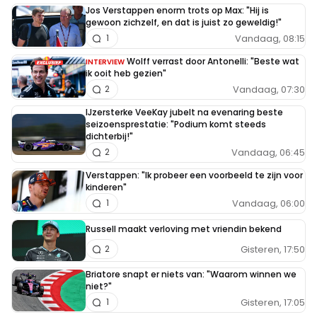
Jos Verstappen enorm trots op Max: "Hij is
gewoon zichzelf, en dat is juist zo geweldig!"
Vandaag, 08:15
1
Wolff verrast door Antonelli: "Beste wat
INTERVIEW
ik ooit heb gezien"
Vandaag, 07:30
2
IJzersterke VeeKay jubelt na evenaring beste
seizoensprestatie: "Podium komt steeds
dichterbij!"
Vandaag, 06:45
2
Verstappen: "Ik probeer een voorbeeld te zijn voor
kinderen"
Vandaag, 06:00
1
Russell maakt verloving met vriendin bekend
Gisteren, 17:50
2
Briatore snapt er niets van: "Waarom winnen we
niet?"
Gisteren, 17:05
1