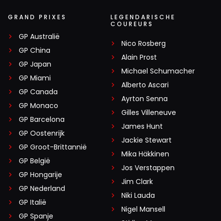
GRAND PRIXES
LEGENDARISCHE
COUREURS
GP Australië
Nico Rosberg
GP China
Alain Prost
GP Japan
Michael Schumacher
GP Miami
Alberto Ascari
GP Canada
Ayrton Senna
GP Monaco
Gilles Villeneuve
GP Barcelona
James Hunt
GP Oostenrijk
Jackie Stewart
GP Groot-Brittannië
Mika Häkkinen
GP België
Jos Verstappen
GP Hongarije
Jim Clark
GP Nederland
Niki Lauda
GP Italië
Nigel Mansell
GP Spanje