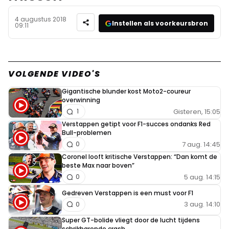
4 augustus 2018
Instellen als voorkeursbron
09:11
VOLGENDE VIDEO'S
Gigantische blunder kost Moto2-coureur
overwinning
Gisteren, 15:05
1
Verstappen getipt voor F1-succes ondanks Red
Bull-problemen
7 aug. 14:45
0
Coronel looft kritische Verstappen: “Dan komt de
beste Max naar boven”
5 aug. 14:15
0
Gedreven Verstappen is een must voor F1
3 aug. 14:10
0
Super GT-bolide vliegt door de lucht tijdens
schrikbarende crash