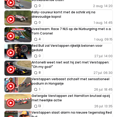
2 aug. 14:20
0
Rally-coureur komt met de schrik vrij na
drievoudige koprol
1 aug. 14:45
0
Livestream: Race 7 NLS op de Nürburgring met o.a.
Tom Coronel
1 aug. 09:15
4
Red Bull zal Verstappen rijkelijk belonen voor
geduld
27 jul. 14:00
0
Antonelli weet niet wat hij ziet met Verstappen:
"Oh my god!"
27 jul. 06:30
8
Verstappen verbaast zichzelf met sensationeel
podium in Hongarije
26 jul. 18:45
1
Getergde Verstappen zet Hamilton brutaal opzij
met heerlijke actie
26 jul. 13:35
13
Verstappen slaat alarm na nieuwe tegenslag Red
Bull