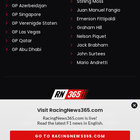
Stirling Moss
GP Azerbeidzjan
Juan Manuel Fangio
GP Singapore
Emerson Fittipaldi
GP Verenigde Staten
Graham Hill
GP Las Vegas
Nelson Piquet
GP Qatar
Jack Brabham
GP Abu Dhabi
John Surtees
Mario Andretti
Visit RacingNews365.com
Disclaimer
Algemene voorwaarden
RacingNews365.com is live!
Privacy Policy
Created by On Your Marks
Read the latest F1 news in English.
Privacy manager
Kansspeluitingen
GO TO RACINGNEWS365.COM