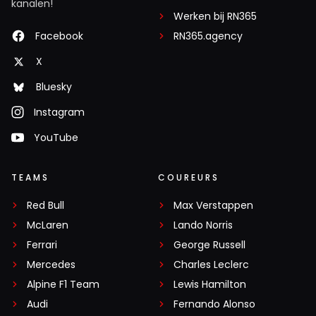
kanalen!
Werken bij RN365
Facebook
RN365.agency
X
Bluesky
Instagram
YouTube
TEAMS
COUREURS
Red Bull
Max Verstappen
McLaren
Lando Norris
Ferrari
George Russell
Mercedes
Charles Leclerc
Alpine F1 Team
Lewis Hamilton
Audi
Fernando Alonso