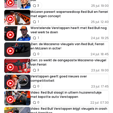
25 jul. 19:00
3
McLaren pareert wapenwedloop Red Bull en Ferrari
met eigen concept
25 jul. 12:40
1
Worstelende Verstappen heeft met Red Bull nog
veel werk te doen
24 jul. 19:25
1
Zien: de Macarena-vleugels van Red Bull, Ferrari
en McLaren in actie!
24 jul. 18:45
0
Zien: zo werkt de aangepaste Macarena-vleugel
van Ferrari
23 jul. 19:00
3
Verstappen geeft goed nieuws over
competitiviteit
23 jul. 17:45
0
Video: Red Bull slaagt in ultiem huzarenstukje
met kapotte auto Verstappen
22 jul. 07:30
0
Video: Red Bull Verstappen krijgt vleugels in crash
met Hamilton