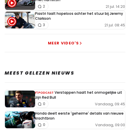
21 jul. 14:20
2
Piastri faalt hopeloos achter het stuur bij Jeremy
Clarkson
21 jul. 08:45
3
MEER VIDEO'S
MEEST GELEZEN NIEUWS
Verstappen haalt het onmogelijke uit
F1 PODCAST
zijn Red Bull
Vandaag, 09:45
0
Honda deelt eerste 'geheime' details van nieuwe
krachtbron
Vandaag, 09:00
0