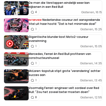
De man die Verstappen eindelijk weer kan
bijbenen in een Red Bull
Gisteren, 16:15
4
Nederlandse coureur zet aansprekende
INTERVIEW
titel uit haar hoofd: "Dat is het minimale doel"
Gisteren, 15:25
1
Gigantische blunder kost Moto2-coureur
overwinning
Gisteren, 15:05
1
Mercedes, Ferrari én Red Bull profiteren van
constructeurshussel
Gisteren, 14:35
1
McLaren-kopstuk stipt grote 'verandering' achter
succes aan
Gisteren, 13:45
1
Voormalig Ferrari-engineer velt oordeel over Red
Bull: "Zou het zoveel beter moeten doen"
Gisteren, 12:55
8