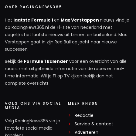
OVER RACINGNEWS365
Het
laatste Formule 1
en
Max Verstappen
nieuws vind je
op RacingNews365.nl de F1-site van Nederland met
dagelijks het laatste nieuws uit binnen en buitenland. Max
Verstappen gaat in zijn Red Bull op jacht naar nieuwe
successen.
Bekijk de
Formule 1 kalender
voor een overzicht van alle
races, met uitgebreide informatie van de races en real-
time informatie. Wil je F1 op TV kijken bekijk dan het
complete overzicht!
VOLG ONS VIA SOCIAL
MEER RN365
MEDIA
Redactie
Volg RacingNews365 via je
Service & contact
favoriete social media
Adverteren
kanalen!