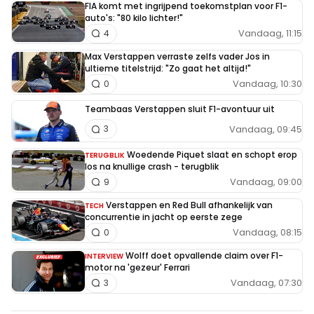
FIA komt met ingrijpend toekomstplan voor F1-
auto's: "80 kilo lichter!"
Vandaag, 11:15
4
Max Verstappen verraste zelfs vader Jos in
ultieme titelstrijd: "Zo gaat het altijd!"
Vandaag, 10:30
0
Teambaas Verstappen sluit F1-avontuur uit
Vandaag, 09:45
3
Woedende Piquet slaat en schopt erop
TERUGBLIK
los na knullige crash - terugblik
Vandaag, 09:00
9
Verstappen en Red Bull afhankelijk van
TECH
concurrentie in jacht op eerste zege
Vandaag, 08:15
0
Wolff doet opvallende claim over F1-
INTERVIEW
motor na 'gezeur' Ferrari
Vandaag, 07:30
3