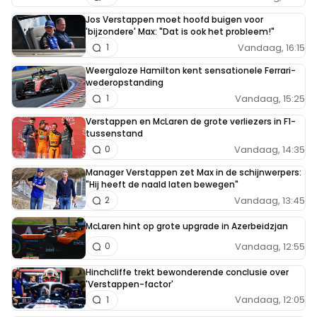
Jos Verstappen moet hoofd buigen voor
'bijzondere' Max: "Dat is ook het probleem!"
Vandaag, 16:15
1
Weergaloze Hamilton kent sensationele Ferrari-
wederopstanding
Vandaag, 15:25
1
Verstappen en McLaren de grote verliezers in F1-
tussenstand
Vandaag, 14:35
0
Manager Verstappen zet Max in de schijnwerpers:
"Hij heeft de naald laten bewegen"
Vandaag, 13:45
2
McLaren hint op grote upgrade in Azerbeidzjan
Vandaag, 12:55
0
Hinchcliffe trekt bewonderende conclusie over
'Verstappen-factor'
Vandaag, 12:05
1