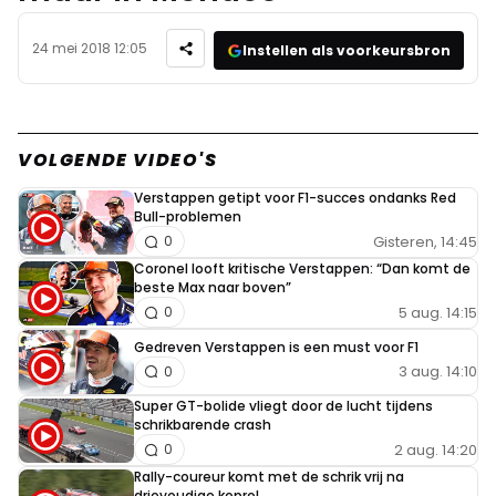
24 mei 2018 12:05
Instellen als voorkeursbron
VOLGENDE VIDEO'S
Verstappen getipt voor F1-succes ondanks Red
Bull-problemen
Gisteren, 14:45
0
Coronel looft kritische Verstappen: “Dan komt de
beste Max naar boven”
5 aug. 14:15
0
Gedreven Verstappen is een must voor F1
3 aug. 14:10
0
Super GT-bolide vliegt door de lucht tijdens
schrikbarende crash
2 aug. 14:20
0
Rally-coureur komt met de schrik vrij na
drievoudige koprol