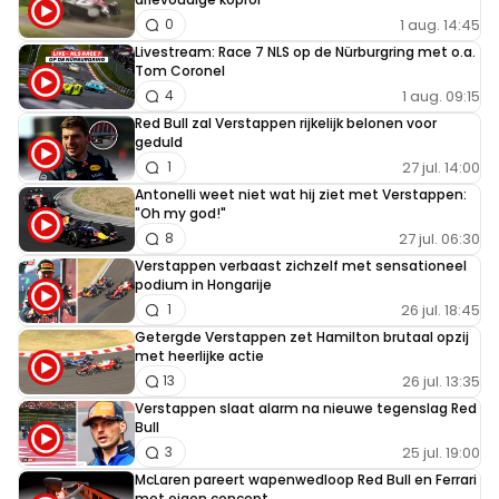
1 aug. 14:45
0
Livestream: Race 7 NLS op de Nürburgring met o.a.
Tom Coronel
1 aug. 09:15
4
Red Bull zal Verstappen rijkelijk belonen voor
geduld
27 jul. 14:00
1
Antonelli weet niet wat hij ziet met Verstappen:
"Oh my god!"
27 jul. 06:30
8
Verstappen verbaast zichzelf met sensationeel
podium in Hongarije
26 jul. 18:45
1
Getergde Verstappen zet Hamilton brutaal opzij
met heerlijke actie
26 jul. 13:35
13
Verstappen slaat alarm na nieuwe tegenslag Red
Bull
25 jul. 19:00
3
McLaren pareert wapenwedloop Red Bull en Ferrari
met eigen concept