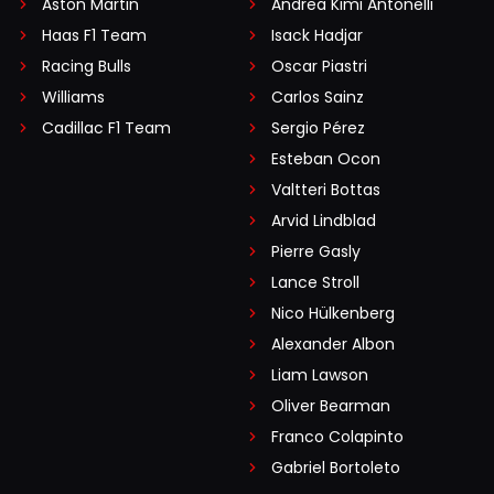
Aston Martin
Andrea Kimi Antonelli
Haas F1 Team
Isack Hadjar
Racing Bulls
Oscar Piastri
Williams
Carlos Sainz
Cadillac F1 Team
Sergio Pérez
Esteban Ocon
Valtteri Bottas
Arvid Lindblad
Pierre Gasly
Lance Stroll
Nico Hülkenberg
Alexander Albon
Liam Lawson
Oliver Bearman
Franco Colapinto
Gabriel Bortoleto