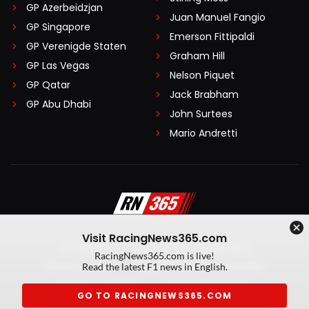
GP Azerbeidzjan
Juan Manuel Fangio
GP Singapore
Emerson Fittipaldi
GP Verenigde Staten
Graham Hill
GP Las Vegas
Nelson Piquet
GP Qatar
Jack Brabham
GP Abu Dhabi
John Surtees
Mario Andretti
Visit RacingNews365.com
Disclaimer
Algemene voorwaarden
RacingNews365.com is live!
Privacy Policy
Created by On Your Marks
Read the latest F1 news in English.
Privacy manager
Kansspeluitingen
GO TO RACINGNEWS365.COM