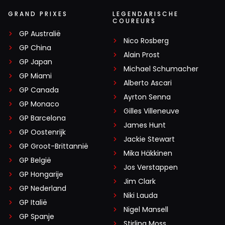
GRAND PRIXES
LEGENDARISCHE
COUREURS
GP Australië
Nico Rosberg
GP China
Alain Prost
GP Japan
Michael Schumacher
GP Miami
Alberto Ascari
GP Canada
Ayrton Senna
GP Monaco
Gilles Villeneuve
GP Barcelona
James Hunt
GP Oostenrijk
Jackie Stewart
GP Groot-Brittannië
Mika Häkkinen
GP België
Jos Verstappen
GP Hongarije
Jim Clark
GP Nederland
Niki Lauda
GP Italië
Nigel Mansell
GP Spanje
Stirling Moss