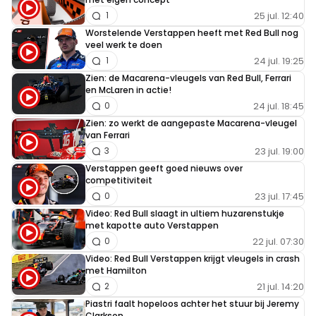
25 jul. 12:40
1
Worstelende Verstappen heeft met Red Bull nog
veel werk te doen
24 jul. 19:25
1
Zien: de Macarena-vleugels van Red Bull, Ferrari
en McLaren in actie!
24 jul. 18:45
0
Zien: zo werkt de aangepaste Macarena-vleugel
van Ferrari
23 jul. 19:00
3
Verstappen geeft goed nieuws over
competitiviteit
23 jul. 17:45
0
Video: Red Bull slaagt in ultiem huzarenstukje
met kapotte auto Verstappen
22 jul. 07:30
0
Video: Red Bull Verstappen krijgt vleugels in crash
met Hamilton
21 jul. 14:20
2
Piastri faalt hopeloos achter het stuur bij Jeremy
Clarkson