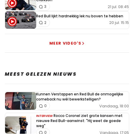
21 jul. 08:45
3
Red Bull lijkt hardnekkig lek nu boven te hebben
20 jul. 15:15
2
MEER VIDEO'S
MEEST GELEZEN NIEUWS
Kunnen Verstappen en Red Bull de onmogelijke
comeback nu wél bewerkstelligen?
Vandaag, 18:00
0
Rocco Coronel ziet grote kansen met
INTERVIEW
nieuwe Red Bull-aanwinst: "Hij weet de goede
weg"
Vandaag, 17:05
0